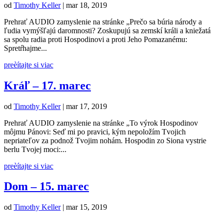
od
Timothy Keller
|
mar 18, 2019
Prehrať AUDIO zamyslenie na stránke „Prečo sa búria národy a
ľudia vymýšľajú daromnosti? Zoskupujú sa zemskí králi a kniežatá
sa spolu radia proti Hospodinovi a proti Jeho Pomazanému:
Spretŕhajme...
preèítajte si viac
Kráľ – 17. marec
od
Timothy Keller
|
mar 17, 2019
Prehrať AUDIO zamyslenie na stránke „To výrok Hospodinov
môjmu Pánovi: Seď mi po pravici, kým nepoložím Tvojich
nepriateľov za podnož Tvojim nohám. Hospodin zo Siona vystrie
berlu Tvojej moci:...
preèítajte si viac
Dom – 15. marec
od
Timothy Keller
|
mar 15, 2019