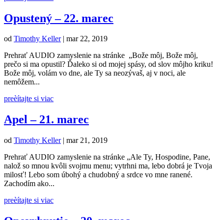
Opustený – 22. marec
od
Timothy Keller
|
mar 22, 2019
Prehrať AUDIO zamyslenie na stránke „Bože môj, Bože môj,
prečo si ma opustil? Ďaleko si od mojej spásy, od slov môjho kriku!
Bože môj, volám vo dne, ale Ty sa neozývaš, aj v noci, ale
nemôžem...
preèítajte si viac
Apel – 21. marec
od
Timothy Keller
|
mar 21, 2019
Prehrať AUDIO zamyslenie na stránke „Ale Ty, Hospodine, Pane,
nalož so mnou kvôli svojmu menu; vytrhni ma, lebo dobrá je Tvoja
milosť! Lebo som úbohý a chudobný a srdce vo mne ranené.
Zachodím ako...
preèítajte si viac