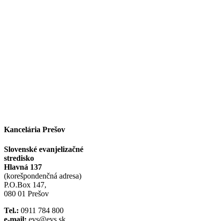
Facebook
Instagram
Kancelária Prešov
Slovenské evanjelizačné
stredisko
Hlavná 137
(korešpondenčná adresa)
P.O.Box 147,
080 01 Prešov
Tel.:
0911 784 800
e-mail:
evs@evs.sk