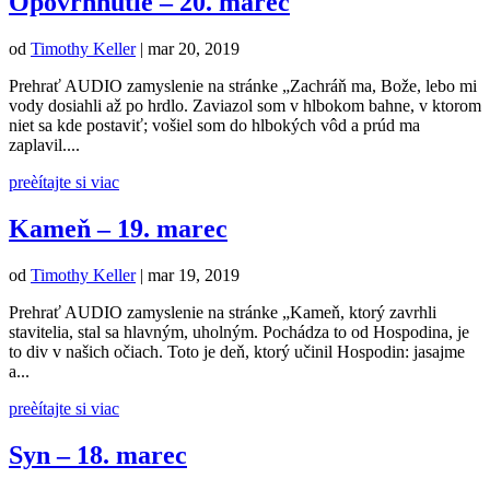
Opovrhnutie – 20. marec
od
Timothy Keller
|
mar 20, 2019
Prehrať AUDIO zamyslenie na stránke „Zachráň ma, Bože, lebo mi
vody dosiahli až po hrdlo. Zaviazol som v hlbokom bahne, v ktorom
niet sa kde postaviť; vošiel som do hlbokých vôd a prúd ma
zaplavil....
preèítajte si viac
Kameň – 19. marec
od
Timothy Keller
|
mar 19, 2019
Prehrať AUDIO zamyslenie na stránke „Kameň, ktorý zavrhli
stavitelia, stal sa hlavným, uholným. Pochádza to od Hospodina, je
to div v našich očiach. Toto je deň, ktorý učinil Hospodin: jasajme
a...
preèítajte si viac
Syn – 18. marec