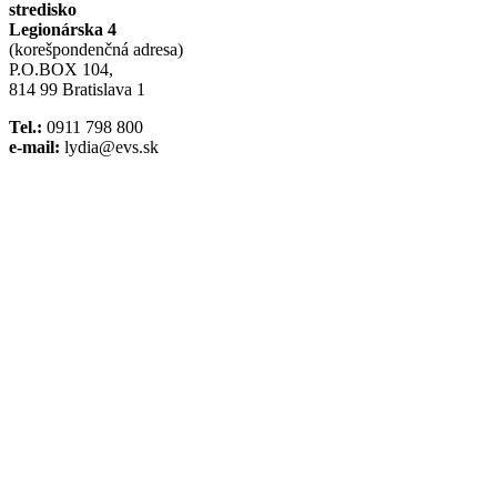
stredisko
Legionárska 4
(korešpondenčná adresa)
P.O.BOX 104,
814 99 Bratislava 1
Tel.:
0911 798 800
e-mail:
lydia@evs.sk
Facebook