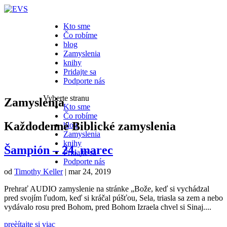
Kto sme
Čo robíme
blog
Zamyslenia
knihy
Pridajte sa
Podporte nás
Vyberte stranu
Zamyslenia
Kto sme
Čo robíme
Každodenné Biblické zamyslenia
blog
Zamyslenia
knihy
Šampión – 24. marec
Pridajte sa
Podporte nás
od
Timothy Keller
|
mar 24, 2019
Prehrať AUDIO zamyslenie na stránke „Bože, keď si vychádzal
pred svojím ľudom, keď si kráčal púšťou, Sela, triasla sa zem a nebo
vydávalo rosu pred Bohom, pred Bohom Izraela chvel si Sinaj....
preèítajte si viac