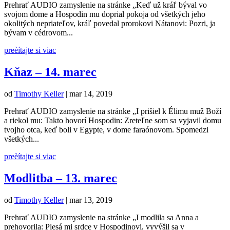
Prehrať AUDIO zamyslenie na stránke „Keď už kráľ býval vo
svojom dome a Hospodin mu doprial pokoja od všetkých jeho
okolitých nepriateľov, kráľ povedal prorokovi Nátanovi: Pozri, ja
bývam v cédrovom...
preèítajte si viac
Kňaz – 14. marec
od
Timothy Keller
|
mar 14, 2019
Prehrať AUDIO zamyslenie na stránke „I prišiel k Élimu muž Boží
a riekol mu: Takto hovorí Hospodin: Zreteľne som sa vyjavil domu
tvojho otca, keď boli v Egypte, v dome faraónovom. Spomedzi
všetkých...
preèítajte si viac
Modlitba – 13. marec
od
Timothy Keller
|
mar 13, 2019
Prehrať AUDIO zamyslenie na stránke „I modlila sa Anna a
prehovorila: Plesá mi srdce v Hospodinovi, vyvýšil sa v