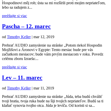
Hospodinovi môj roh; ústa sa mi rozšírili proti mojim nepriateľom,
lebo sa radujem z...
preèítajte si viac
Pascha – 12. marec
od
Timothy Keller
|
mar 12, 2019
Prehrať AUDIO zamyslenie na stránke „Potom riekol Hospodin
Mojžišovi a Áronovi v Egypte: Tento mesiac bude pre vás
začiatkom mesiacov; bude vám prvým mesiacom v roku. Povedz
celému zboru Izraela:...
preèítajte si viac
Lev – 11. marec
od
Timothy Keller
|
mar 11, 2019
Prehrať AUDIO zamyslenie na stránke „Júda, teba budú chváliť
tvoji bratia, tvoja ruka bude na šiji tvojich nepriateľov. Budú sa ti
klaňať synovia tvojho otca. Júda je levíča. Od koristi si sa...