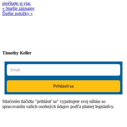
preèítajte si viac
« Staršie záznamy
Ďalšie položky »
Timothy Keller
Prihlásiť sa
Stlačením tlačidla "prihlásiť sa" vyjadrujete svoj súhlas so
spracovaním vašich osobných údajov podľa platnej legislatívy.