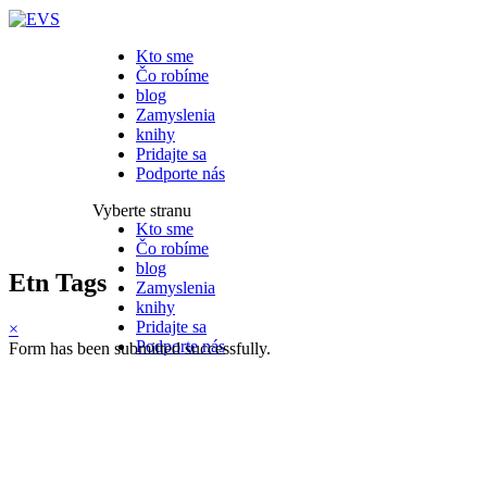
Close
Kto sme
Čo robíme
blog
Zamyslenia
knihy
Pridajte sa
Podporte nás
Vyberte stranu
Kto sme
Čo robíme
blog
Etn Tags
Zamyslenia
knihy
Pridajte sa
×
Podporte nás
Form has been submitted successfully.