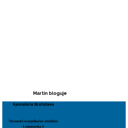
Martin bloguje
Kancelária Bratislava
Slovenské evanjelizačné stredisko
Legionárska 4