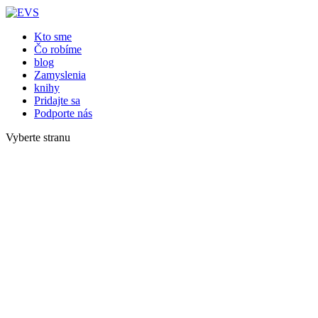
Kto sme
Čo robíme
blog
Zamyslenia
knihy
Pridajte sa
Podporte nás
Vyberte stranu