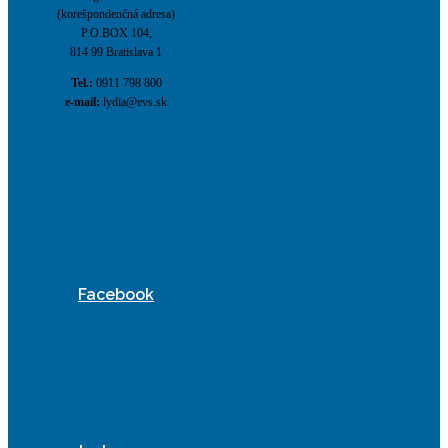
(korešpondenčná adresa)
P.O.BOX 104,
814 99 Bratislava 1
Tel.:
0911 798 800
e-mail:
lydia@evs.sk
Facebook