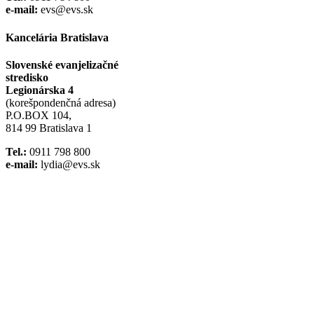
e-mail:
evs@evs.sk
Kancelária Bratislava
Slovenské evanjelizačné
stredisko
Legionárska 4
(korešpondenčná adresa)
P.O.BOX 104,
814 99 Bratislava 1
Tel.:
0911 798 800
e-mail:
lydia@evs.sk
Facebook