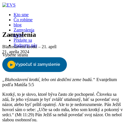
Kto sme
Čo robíme
blog
Zamyslenia
Zamyslenia
knihy
Pridajte sa
Podporte nás
Blahoslavení krotkí – 21. apríl
21. apríla 2024
Vyberte stranu
„Blahoslavení krotkí, lebo oni dedičmi zeme budú.“
Evanjelium
podľa Matúša 5:5
Krotký, to je slovo, ktoré býva často zle pochopené. Človeku sa
zdá, že jeho význam je byť zvlášť utiahnutý, báť sa povedať svoj
názor, alebo byť príliš opatrný. Ale to je nedorozumenie. Pán Ježiš
hovorí sám o sebe: „Učte sa odo mňa, lebo som krotký a pokorný v
srdci.“ (Mt 11:29) Pán Ježiš sa nebál povedať svoj názor. On nebol
slabou osobnosťou.