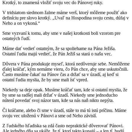
Krotký, to znamená vložiť svoju vec do Pánovej ruky.
V tridsiatom siedmom žalme máme verš, ktorý môžeme použiť ako
definíciu pre slovo krotký. „Uvaľ na Hospodina svoju cestu, dúfaj v
Neho a on vykoná.“
Sme vyzvaní k tomu, aby sme v našej krotkosti boli vzorom pre
ostatných ľudí.
Máme dať vedieť ostatným, že sa spoliehame na Pána Ježiša.
Ostatní ľudia majú vedieť, že Pán Ježiš sa stará o našu vec.
Dôvera v Pána produkuje myseľ, ktorá nedôveruje sebe. Nemôžeme
ďalej kráčať, kým nemáme vieru, čo Pán chce, aby sme uskutočnili.
Často musíme čakať na Pánov čas a držať sa v úzadí, aj keď si
ostatní ľudia myslia, že by sme mali ísť vpred.
Niekedy sa deje opak. Musíme kráčať tam, kde si ostatní myslia, že
by sme sa radšej mali držať v úzadí. Niekedy sme jednoducho
nútení povedať svoj názor tam, kde sa nás naň nikto nepýta.
Či kráčame, alebo či sme v úzadí, stále to má tú istú príčinu. Máme
svoju vec uloženú v Pánovi a sme od Neho závislí.
Z ľudského hľadiska sa zdá často nepraktické dôverovať Pánovi.
Ale jedného dňa sa ukáže, že tí, ktorí takto konajú – a len tí, budú