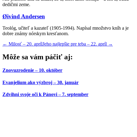
dedičmi zeme.
Øivind Andersen
Teológ, učiteľ a kazateľ (1905-1994). Napísal množstvo kníh a je
dobre známy nórskym kresťanom.
←
Milosť – 20. apríl
Jeho najlepšie pre teba – 22. apríl
→
Môže sa vám páčiť aj:
Znovuzrodenie – 10. október
Evanjelium ako výzbroj – 30. január
Zdvihni svoje oči k Pánovi – 7. september