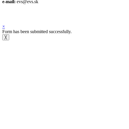
e-mail:
evs@evs.sk
Spotify podcast
iTunes podcast
×
Form has been submitted successfully.
╳