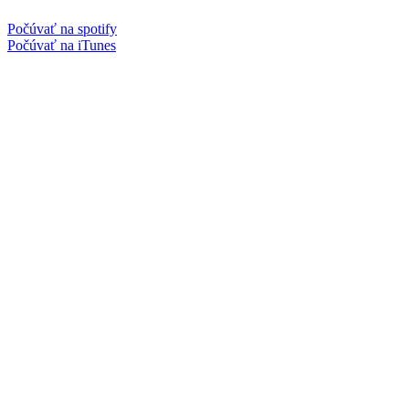
Počúvať na spotify
Počúvať na iTunes
Facebook
Instagram
Spotify podcast
iTunes podcast