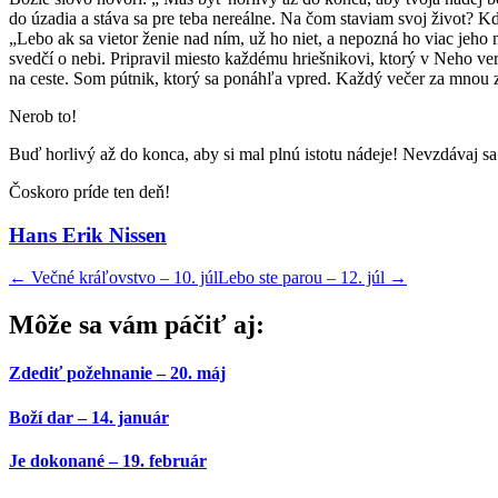
do úzadia a stáva sa pre teba nereálne. Na čom staviam svoj život? Kd
„Lebo ak sa vietor ženie nad ním, už ho niet, a nepozná ho viac jeho 
svedčí o nebi. Pripravil miesto každému hriešnikovi, ktorý v Neho ve
na ceste. Som pútnik, ktorý sa ponáhľa vpred. Každý večer za mnou zo
Nerob to!
Buď horlivý až do konca, aby si mal plnú istotu nádeje! Nevzdávaj sa!
Čoskoro príde ten deň!
Hans Erik Nissen
←
Večné kráľovstvo – 10. júl
Lebo ste parou – 12. júl
→
Môže sa vám páčiť aj:
Zdediť požehnanie – 20. máj
Boží dar – 14. január
Je dokonané – 19. február