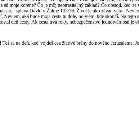
e sú moje korene? Čo je môj neotrasiteľný základ? Čo obstojí, keď sa vš
miesto,“ spieva Dávid v Žalme 103:16. Život je ako závan vetra. Neviem, 
rí. Neviem, aká bude moja cesta tu dole, no viem, kde skončí. Na tejto
stal deň cesty. Ak cesta trvá roky, nebezpečenstvo jednotvárnosti je 
 Teš sa na deň, keď vojdeš cez žiarivé brány do nového Jeruzalema. Jež