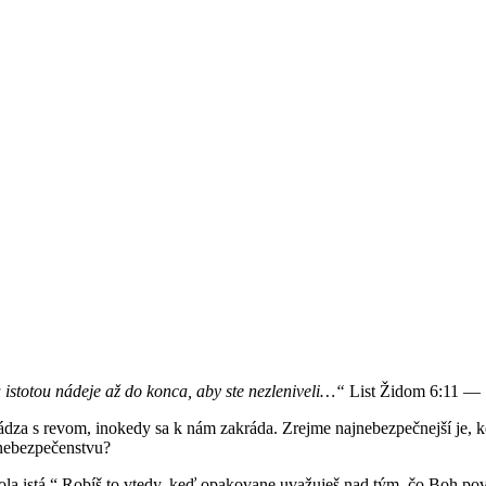
 istotou nádeje až do konca, aby ste nezleniveli…“
List Židom 6:11 —
ádza s revom, inokedy sa k nám zakráda. Zrejme najnebezpečnejší je, k
 nebezpečenstvu?
 bola istá.“ Robíš to vtedy, keď opakovane uvažuješ nad tým, čo Boh 