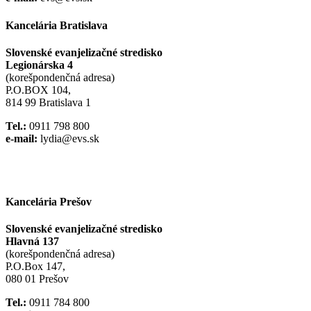
Kancelária Bratislava
Slovenské evanjelizačné stredisko
Legionárska 4
(korešpondenčná adresa)
P.O.BOX 104,
814 99 Bratislava 1
Tel.:
0911 798 800
e-mail:
lydia@evs.sk
Facebook
Instagram
Kancelária Prešov
Slovenské evanjelizačné stredisko
Hlavná 137
(korešpondenčná adresa)
P.O.Box 147,
080 01 Prešov
Tel.:
0911 784 800