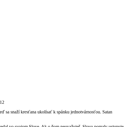
 12
eď sa snaží kresťana ukolísať k spánku jednotvárnosťou. Satan
povedal vo svojom Slove. Ak o ňom neuvažuješ, Slovo pomaly ustupuje