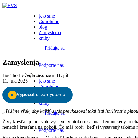
Kto sme
Čo robíme
blog
Zamyslenia
knihy
Pridajte sa
Zamyslenia
Podporte nás
Buď horlivý až do konca – 11. júl
Vyberte stranu
11. júla 2025
Kto sme
Čo robíme
blog
Zamyslenia
knihy
„Túžime však, aby každý z vás preukazoval takú istú horlivosť s plnou
Pridajte sa
Živý kresťan je neustále vystavený útokom satana. Ten niekedy prich
nenechá kresťana na pokoji. Čo máš robiť, keď si vystavený takému
Podporte nás
Božie slovo hovorí: „ Máš byť horlivý až do konca, aby tvoja nádej