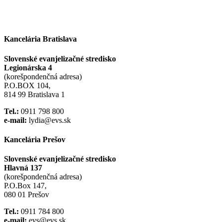
Kancelária Bratislava
Slovenské evanjelizačné stredisko
Legionárska 4
(korešpondenčná adresa)
P.O.BOX 104,
814 99 Bratislava 1
Tel.:
0911 798 800
e-mail:
lydia@evs.sk
Kancelária Prešov
Slovenské evanjelizačné stredisko
Hlavná 137
(korešpondenčná adresa)
P.O.Box 147,
080 01 Prešov
Tel.:
0911 784 800
e-mail:
evs@evs.sk