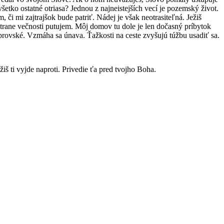
etko ostatné otriasa? Jednou z najneistejších vecí je pozemský život.
či mi zajtrajšok bude patriť. Nádej je však neotrasiteľná. Ježiš
 strane večnosti putujem. Môj domov tu dole je len dočasný príbytok
obrovské. Vzmáha sa únava. Ťažkosti na ceste zvyšujú túžbu usadiť sa.
iš ti vyjde naproti. Privedie ťa pred tvojho Boha.