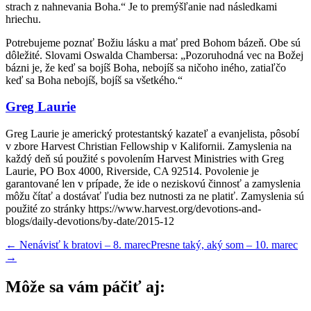
strach z nahnevania Boha.“ Je to premýšľanie nad následkami
hriechu.
Potrebujeme poznať Božiu lásku a mať pred Bohom bázeň. Obe sú
dôležité. Slovami Oswalda Chambersa: „Pozoruhodná vec na Božej
bázni je, že keď sa bojíš Boha, nebojíš sa ničoho iného, zatiaľčo
keď sa Boha nebojíš, bojíš sa všetkého.“
Greg Laurie
Greg Laurie je americký protestantský kazateľ a evanjelista, pôsobí
v zbore Harvest Christian Fellowship v Kalifornii. Zamyslenia na
každý deň sú použité s povolením Harvest Ministries with Greg
Laurie, PO Box 4000, Riverside, CA 92514. Povolenie je
garantované len v prípade, že ide o neziskovú činnosť a zamyslenia
môžu čítať a dostávať ľudia bez nutnosti za ne platiť. Zamyslenia sú
použité zo stránky https://www.harvest.org/devotions-and-
blogs/daily-devotions/by-date/2015-12
←
Nenávisť k bratovi – 8. marec
Presne taký, aký som – 10. marec
→
Môže sa vám páčiť aj: