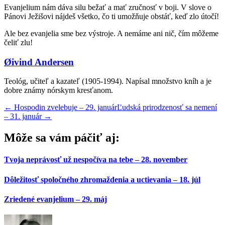
Evanjelium nám dáva silu bežať a mať zručnosť v boji. V slove o
Pánovi Ježišovi nájdeš všetko, čo ti umožňuje obstáť, keď zlo útočí!
Ale bez evanjelia sme bez výstroje. A nemáme ani nič, čím môžeme
čeliť zlu!
Øivind Andersen
Teológ, učiteľ a kazateľ (1905-1994). Napísal množstvo kníh a je
dobre známy nórskym kresťanom.
←
Hospodin zvelebuje – 29. január
Ľudská prirodzenosť sa nemení
– 31. január
→
Môže sa vám páčiť aj:
Tvoja neprávosť už nespočíva na tebe – 28. november
Dôležitosť spoločného zhromaždenia a uctievania – 18. júl
Zriedené evanjelium – 29. máj