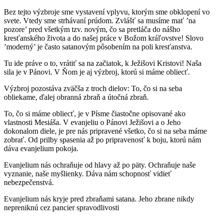
Bez tejto výzbroje sme vystavení vplyvu, ktorým sme obklopení vo
svete. Vtedy sme strhávaní prúdom. Zvlášť sa musíme mať ’na
pozore’ pred všetkým tzv. novým, čo sa pretláča do nášho
kresťanského života a do našej práce v Božom kráľovstve! Slovo
’moderný’ je často satanovým pôsobením na poli kresťanstva.
Tu ide práve o to, vrátiť sa na začiatok, k Ježišovi Kristovi! Naša
sila je v Pánovi. V Ňom je aj výzbroj, ktorú si máme obliecť.
Výzbroj pozostáva zväčša z troch dielov: To, čo si na seba
obliekame, ďalej obranná zbraň a útočná zbraň.
To, čo si máme obliecť, je v Písme čiastočne opisované ako
vlastnosti Mesiáša. V evanjeliu o Pánovi Ježišovi a o Jeho
dokonalom diele, je pre nás pripravené všetko, čo si na seba máme
zobrať. Od prilby spasenia až po pripravenosť k boju, ktorú nám
dáva evanjelium pokoja.
Evanjelium nás ochraňuje od hlavy až po päty. Ochraňuje naše
vyznanie, naše myšlienky. Dáva nám schopnosť vidieť
nebezpečenstvá.
Evanjelium nás kryje pred zbraňami satana. Jeho zbrane nikdy
nepreniknú cez pancier spravodlivosti