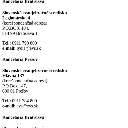
Kancelária Bratislava
Slovenské evanjelizačné stredisko
Legionárska 4
(korešpondenčná adresa)
P.O.BOX 104,
814 99 Bratislava 1
Tel.:
0911 798 800
e-mail:
lydia@evs.sk
Kancelária Prešov
Slovenské evanjelizačné stredisko
Hlavná 137
(korešpondenčná adresa)
P.O.Box 147,
080 01 Prešov
Tel.:
0911 784 800
e-mail:
evs@evs.sk
Kancelária Bratislava