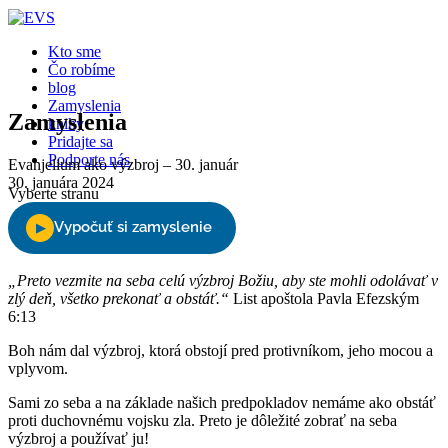
Kto sme
Čo robíme
blog
Zamyslenia
Zamyslenia
knihy
Pridajte sa
Podporte nás
Evanjelium ako výzbroj – 30. január
30. januára 2024
Vyberte stranu
„Preto vezmite na seba celú výzbroj Božiu, aby ste mohli odolávať v
zlý deň, všetko prekonať a obstáť.“
List apoštola Pavla Efezským
6:13
Boh nám dal výzbroj, ktorá obstojí pred protivníkom, jeho mocou a
vplyvom.
Sami zo seba a na základe našich predpokladov nemáme ako obstáť
proti duchovnému vojsku zla. Preto je dôležité zobrať na seba
výzbroj a používať ju!