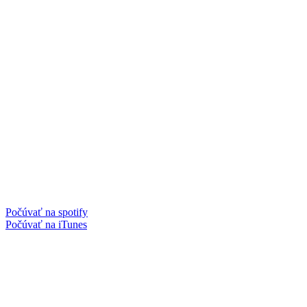
Počúvať na spotify
Počúvať na iTunes