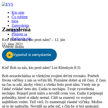
Close
Kto sme
Čo robíme
blog
Zamyslenia
Zamyslenia
knihy
Pridajte sa
Podporte nás
Keď Boh za nás, kto proti nám? – 12. jún
12. júna 2021
Vyberte stranu
Keď Boh za nás, kto proti nám? List Rímskym 8:31
Boh nezaobchádza so všetkými svojimi deťmi rovnako. Priebeh
života väčšiny z nás sa veľmi líši. Poznáme dobré aj zlé časy. Z času
na čas sa zdá, akoby všetci a všetko bolo proti nám. Vtedy nie je
ľahké zvládať tieto dni. Ľudia to nechápu. Tvoje vysvetlenia
nechápu. Bojuješ proti múru a nevidíš cestu von. Ľudia ti pripisujú
pohnútky, ktoré si nikdy nemal. Cítiš sa zranený vo svojom
najhlbšom vnútri. Tiež vieš, čo znamenajú vlastné výčitky. Možno
sú to tie najhoršie. Nevidíš na sebe nič, s čím by si bol spokojný.