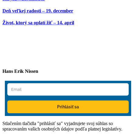
Deň veľkej radosti – 19. december
Život, ktorý sa oplatí žiť – 14. apríl
Hans Erik Nissen
Prihlásiť sa
Stlačením tlačidla "prihlásiť sa" vyjadrujete svoj súhlas so
spracovaním vašich osobných údajov podľa platnej legislatívy.