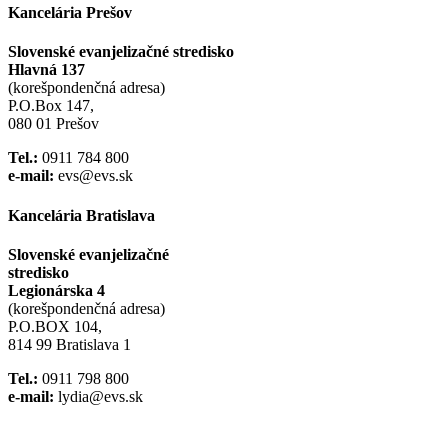
Kancelária Prešov
Slovenské evanjelizačné stredisko
Hlavná 137
(korešpondenčná adresa)
P.O.Box 147,
080 01 Prešov
Tel.:
0911 784 800
e-mail:
evs@evs.sk
Kancelária Bratislava
Slovenské evanjelizačné
stredisko
Legionárska 4
(korešpondenčná adresa)
P.O.BOX 104,
814 99 Bratislava 1
Tel.:
0911 798 800
e-mail:
lydia@evs.sk