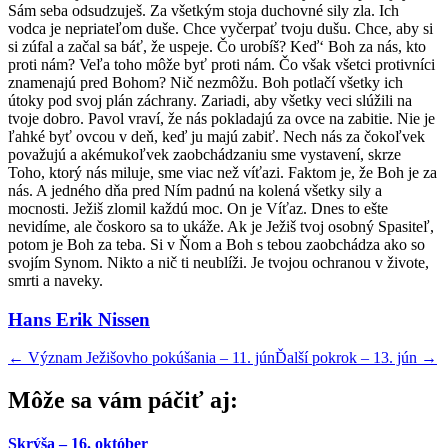
Sám seba odsudzuješ. Za všetkým stoja duchovné sily zla. Ich
vodca je nepriateľom duše. Chce vyčerpať tvoju dušu. Chce, aby si
si zúfal a začal sa báť, že uspeje. Čo urobíš? Keď‘ Boh za nás, kto
proti nám? Veľa toho môže byť proti nám. Čo však všetci protivníci
znamenajú pred Bohom? Nič nezmôžu. Boh potlačí všetky ich
útoky pod svoj plán záchrany. Zariadi, aby všetky veci slúžili na
tvoje dobro. Pavol vraví, že nás pokladajú za ovce na zabitie. Nie je
ľahké byť ovcou v deň, keď ju majú zabiť. Nech nás za čokoľvek
považujú a akémukoľvek zaobchádzaniu sme vystavení, skrze
Toho, ktorý nás miluje, sme viac než víťazi. Faktom je, že Boh je za
nás. A jedného dňa pred Ním padnú na kolená všetky sily a
mocnosti. Ježiš zlomil každú moc. On je Víťaz. Dnes to ešte
nevidíme, ale čoskoro sa to ukáže. Ak je Ježiš tvoj osobný Spasiteľ,
potom je Boh za teba. Si v Ňom a Boh s tebou zaobchádza ako so
svojím Synom. Nikto a nič ti neublíži. Je tvojou ochranou v živote,
smrti a naveky.
Hans Erik Nissen
←
Význam Ježišovho pokúšania – 11. jún
Ďalší pokrok – 13. jún
→
Môže sa vám páčiť aj:
Skrýša – 16. október