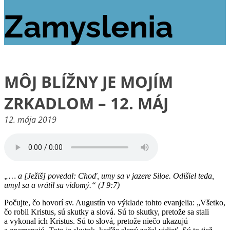
Zamyslenia
MÔJ BLÍŽNY JE MOJÍM
ZRKADLOM – 12. MÁJ
12. mája 2019
„… a
[Ježiš] povedal: Choď, umy sa v jazere Siloe. Odišiel teda,
umyl sa a vrátil sa vidomý.“
(J 9:7)
Počujte, čo hovorí sv. Augustín vo výklade tohto evanjelia: „Všetko,
čo robil Kristus, sú skutky a slová. Sú to skutky, pretože sa stali
a vykonal ich Kristus. Sú to slová, pretože niečo ukazujú