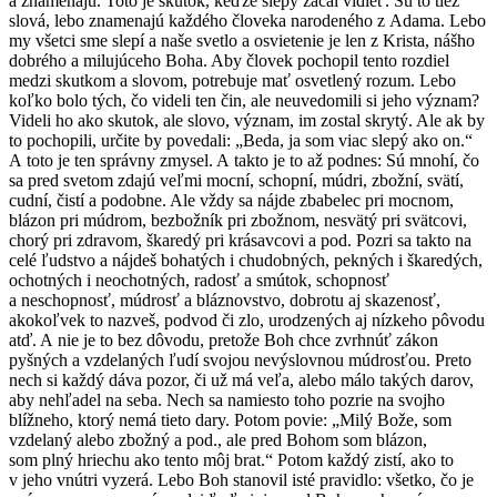
a znamenajú. Toto je skutok, keďže slepý začal vidieť. Sú to tiež
slová, lebo znamenajú každého človeka narodeného z Adama. Lebo
my všetci sme slepí a naše svetlo a osvietenie je len z Krista, nášho
dobrého a milujúceho Boha. Aby človek pochopil tento rozdiel
medzi skutkom a slovom, potrebuje mať osvetlený rozum. Lebo
koľko bolo tých, čo videli ten čin, ale neuvedomili si jeho význam?
Videli ho ako skutok, ale slovo, význam, im zostal skrytý. Ale ak by
to pochopili, určite by povedali: „Beda, ja som viac slepý ako on.“
A toto je ten správny zmysel. A takto je to až podnes: Sú mnohí, čo
sa pred svetom zdajú veľmi mocní, schopní, múdri, zbožní, svätí,
cudní, čistí a podobne. Ale vždy sa nájde zbabelec pri mocnom,
blázon pri múdrom, bezbožník pri zbožnom, nesvätý pri svätcovi,
chorý pri zdravom, škaredý pri krásavcovi a pod. Pozri sa takto na
celé ľudstvo a nájdeš bohatých i chudobných, pekných i škaredých,
ochotných i neochotných, radosť a smútok, schopnosť
a neschopnosť, múdrosť a bláznovstvo, dobrotu aj skazenosť,
akokoľvek to nazveš, podvod či zlo, urodzených aj nízkeho pôvodu
atď. A nie je to bez dôvodu, pretože Boh chce zvrhnúť zákon
pyšných a vzdelaných ľudí svojou nevýslovnou múdrosťou. Preto
nech si každý dáva pozor, či už má veľa, alebo málo takých darov,
aby nehľadel na seba. Nech sa namiesto toho pozrie na svojho
blížneho, ktorý nemá tieto dary. Potom povie: „Milý Bože, som
vzdelaný alebo zbožný a pod., ale pred Bohom som blázon,
som plný hriechu ako tento môj brat.“ Potom každý zistí, ako to
v jeho vnútri vyzerá. Lebo Boh stanovil isté pravidlo: všetko, čo je