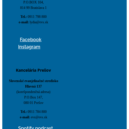
P.O.BOX 104,
814 99 Bratislava 1
Tel.:
0911 798 800
e-mail:
lydia@evs.sk
Facebook
Instagram
Kancelária Prešov
Slovenské evanjelizačné stredisko
Hlavná 137
(korešpondenčná adresa)
P.O.Box 147,
080 01 Prešov
Tel.:
0911 784 800
e-mail:
evs@evs.sk
Spotify podcast