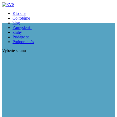
Kto sme
Čo robíme
blog
Zamyslenia
knihy
Pridajte sa
Podporte nás
Vyberte stranu