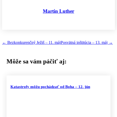
Martin Luther
←
Bezkonkurenčný Ježiš – 11. máj
Posvätná inštitúcia – 13. máj
→
Môže sa vám páčiť aj:
Katastrofy môžu pochádzať od Boha – 12. jún