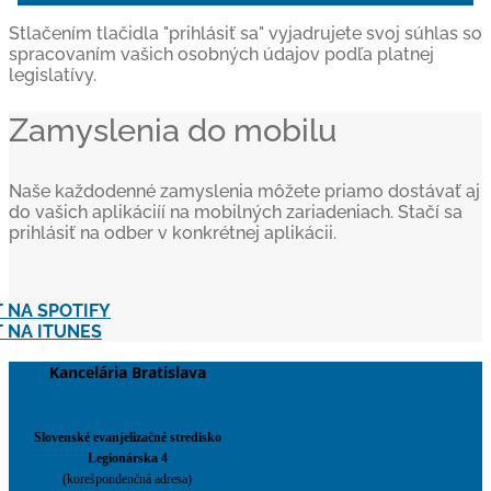
Stlačením tlačidla "prihlásiť sa" vyjadrujete svoj súhlas so
spracovaním vašich osobných údajov podľa platnej
legislatívy.
Zamyslenia do mobilu
Naše každodenné zamyslenia môžete priamo dostávať aj
do vašich aplikáciíí na mobilných zariadeniach. Stačí sa
prihlásiť na odber v konkrétnej aplikácii.
 NA SPOTIFY
 NA ITUNES
Kancelária Bratislava
Slovenské evanjelizačné stredisko
Legionárska 4
(korešpondenčná adresa)