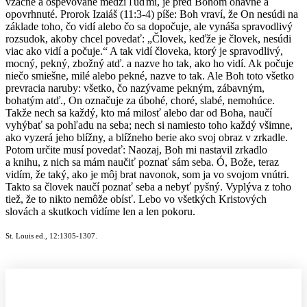
vzácne a ospevované medzi ľuďmi, je pred Bohom ohavné a
opovrhnuté. Prorok Izaiáš (11:3-4) píše: Boh vraví, že On nesúdi na
základe toho, čo vidí alebo čo sa dopočuje, ale vynáša spravodlivý
rozsudok, akoby chcel povedať: „Človek, keďže je človek, nesúdi
viac ako vidí a počuje.“ A tak vidí človeka, ktorý je spravodlivý,
mocný, pekný, zbožný atď. a nazve ho tak, ako ho vidí. Ak počuje
niečo smiešne, milé alebo pekné, nazve to tak. Ale Boh toto všetko
prevracia naruby: všetko, čo nazývame pekným, zábavným,
bohatým atď., On označuje za úbohé, choré, slabé, nemohúce.
Takže nech sa každý, kto má milosť alebo dar od Boha, naučí
vyhýbať sa pohľadu na seba; nech si namiesto toho každý všimne,
ako vyzerá jeho blížny, a blížneho berie ako svoj obraz v zrkadle.
Potom určite musí povedať: Naozaj, Boh mi nastavil zrkadlo
a knihu, z nich sa mám naučiť poznať sám seba. Ó, Bože, teraz
vidím, že taký, ako je môj brat navonok, som ja vo svojom vnútri.
Takto sa človek naučí poznať seba a nebyť pyšný. Vyplýva z toho
tiež, že to nikto nemôže obísť. Lebo vo všetkých Kristových
slovách a skutkoch vidíme len a len pokoru.
St. Louis ed., 12:1305-1307.