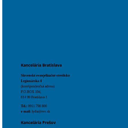
Kancelária Bratislava
Slovenské evanjelizačné stredisko
Legionárska 4
(korešpondenčná adresa)
P.O.BOX 104,
814 99 Bratislava 1
Tel.:
0911 798 800
e-mail:
lydia@evs.sk
Kancelária Prešov