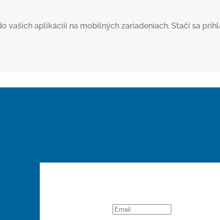
šich aplikáciíí na mobilných zariadeniach. Stačí sa prihlás