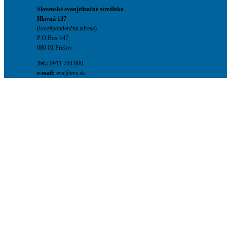
Slovenské evanjelizačné stredisko
Hlavná 137
(korešpondenčná adresa)
P.O.Box 147,
080 01 Prešov
Tel.:
0911 784 800
e-mail:
evs@evs.sk