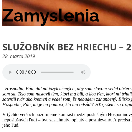
Zamyslenia
SLUŽOBNÍK BEZ HRIECHU – 2
28. marca 2019
„Hospodin, Pán, dal mi jazyk učených, aby som slovom vedel občerstv
som sa. Telo som nastavil tým, ktorí ma bili, a líca tým, ktorí mi tr
zatvrdil tvár ako kremeň a vedel som, že nebudem zahanbený. Blízko 
Hospodin, Pán, mi je na pomoci, kto ma odsúdi? Hľa, všetci sa rozp
V týchto veršoch pozorujeme kontrast medzi poslušným Hospodinovým s
neposlušných ľudí – byť zasiahnutý, opľutý a posmievaný. A predsa „z
jeho ľud.