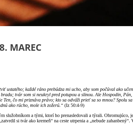
8. MAREC
iť ustatého; každé ráno prebúdza mi ucho, aby som počúval ako učeník.
hali bradu; tvár som si neukryl pred potupou a slinou. Ale Hospodin, Pá
je Ten, čo mi priznáva právo; kto sa odváži prieť sa so mnou? Spolu s
adnú ako rúcho, mole ich zožerú.“
(Iz 50:4-9)
lužobníkom a tými, ktorí ho prenasledovali a týrali. Ohromujúco, je 
atvrdil si tvár ako kremeň“ na ceste utrpenia a „nebude zahanbený“. V