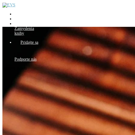
Kto sme
Čo robíme
blog
Zamyslenia
knihy
Pridajte sa
Podporte nás
Vyberte stranu