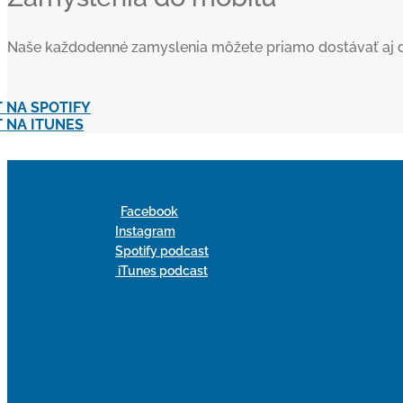
Naše každodenné zamyslenia môžete priamo dostávať aj do va
 NA SPOTIFY
 NA ITUNES
Facebook
Instagram
Spotify podcast
iTunes podcast