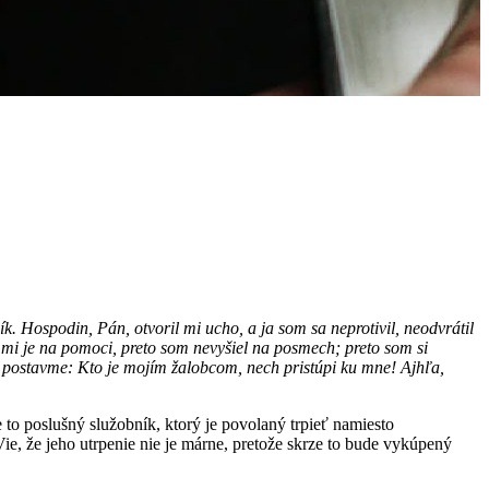
 Hospodin, Pán, otvoril mi ucho, a ja som sa neprotivil, neodvrátil
n, mi je na pomoci, preto som nevyšiel na posmech; preto som si
a postavme: Kto je mojím žalobcom, nech pristúpi ku mne! Ajhľa,
to poslušný služobník, ktorý je povolaný trpieť namiesto
ie, že jeho utrpenie nie je márne, pretože skrze to bude vykúpený