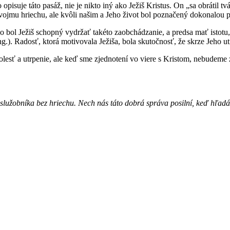
pisuje táto pasáž, nie je nikto iný ako Ježiš Kristus. On „sa obrátil tv
ojmu hriechu, ale kvôli našim a Jeho život bol poznačený dokonalou po
 Ako bol Ježiš schopný vydržať takéto zaobchádzanie, a predsa mať is
 ang.). Radosť, ktorá motivovala Ježiša, bola skutočnosť, že skrze Jeho
 bolesť a utrpenie, ale keď sme zjednotení vo viere s Kristom, nebudem
 služobníka bez hriechu. Nech nás táto dobrá správa posilní, keď hľad