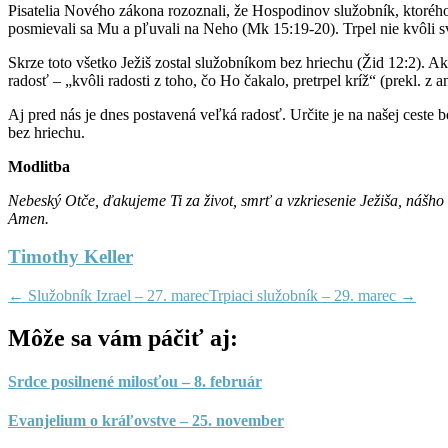
Pisatelia Nového zákona rozoznali, že Hospodinov služobník, ktorého o
posmievali sa Mu a pľuvali na Neho (Mk 15:19-20). Trpel nie kvôli sv
Skrze toto všetko Ježiš zostal služobníkom bez hriechu (Žid 12:2).
radosť – „kvôli radosti z toho, čo Ho čakalo, pretrpel kríž“ (prekl. z
Aj pred nás je dnes postavená veľká radosť. Určite je na našej ceste
bez hriechu.
Modlitba
Nebeský Otče, ďakujeme Ti za život, smrť a vzkriesenie Ježiša, nášho
Amen.
Timothy Keller
←
Služobník Izrael – 27. marec
Trpiaci služobník – 29. marec
→
Môže sa vám páčiť aj:
Srdce posilnené milosťou – 8. február
Evanjelium o kráľovstve – 25. november