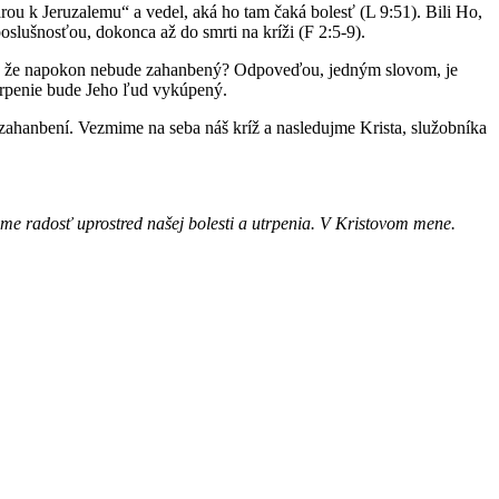
árou k Jeruzalemu“ a vedel, aká ho tam čaká bolesť (L 9:51). Bili Ho,
slušnosťou, dokonca až do smrti na kríži (F 2:5-9).
totu, že napokon nebude zahanbený? Odpoveďou, jedným slovom, je
 utrpenie bude Jeho ľud vykúpený.
e zahanbení. Vezmime na seba náš kríž a nasledujme Krista, služobníka
áme radosť uprostred našej bolesti a utrpenia. V Kristovom mene.