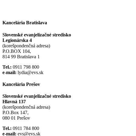
Kancelária Bratislava
Slovenské evanjelizačné stredisko
Legionárska 4
(korešpondenčná adresa)
P.O.BOX 104,
814 99 Bratislava 1
Tel.:
0911 798 800
e-mail:
lydia@evs.sk
Kancelária Prešov
Slovenské evanjelizačné stredisko
Hlavná 137
(korešpondenčná adresa)
P.O.Box 147,
080 01 Prešov
Tel.:
0911 784 800
e-mail:
evs@evs.sk