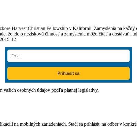
v zbore Harvest Christian Fellowship v Kalifornii. Zamyslenia na každý
e, že ide o neziskovú činnosť a zamyslenia môžu čítať a dostávať ľudia
/2015-12
Prihlásiť sa
ím vašich osobných údajov podľa platnej legislatívy.
áciíí na mobilných zariadeniach. Stačí sa prihlásiť na odber v konkrétn