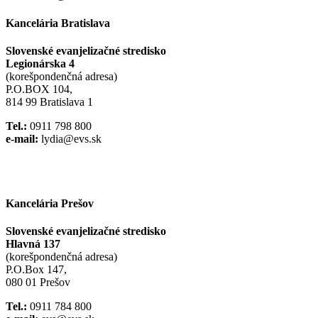
Kancelária Bratislava
Slovenské evanjelizačné stredisko
Legionárska 4
(korešpondenčná adresa)
P.O.BOX 104,
814 99 Bratislava 1
Tel.:
0911 798 800
e-mail:
lydia@evs.sk
Facebook
Instagram
Kancelária Prešov
Slovenské evanjelizačné stredisko
Hlavná 137
(korešpondenčná adresa)
P.O.Box 147,
080 01 Prešov
Tel.:
0911 784 800