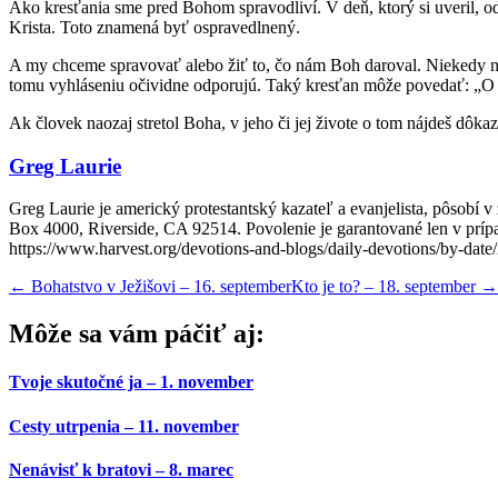
Ako kresťania sme pred Bohom spravodliví. V deň, ktorý si uveril, ods
Krista. Toto znamená byť ospravedlnený.
A my chceme spravovať alebo žiť to, čo nám Boh daroval. Niekedy nev
tomu vyhláseniu očividne odporujú. Taký kresťan môže povedať: „O 
Ak človek naozaj stretol Boha, v jeho či jej živote o tom nájdeš dôkaz
Greg Laurie
Greg Laurie je americký protestantský kazateľ a evanjelista, pôsobí 
Box 4000, Riverside, CA 92514. Povolenie je garantované len v prípad
https://www.harvest.org/devotions-and-blogs/daily-devotions/by-date
←
Bohatstvo v Ježišovi – 16. september
Kto je to? – 18. september
→
Môže sa vám páčiť aj:
Tvoje skutočné ja – 1. november
Cesty utrpenia – 11. november
Nenávisť k bratovi – 8. marec