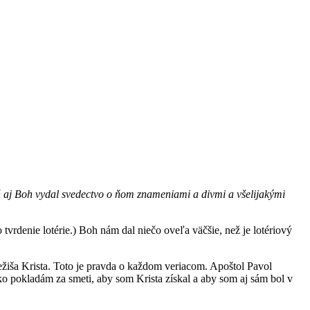
ň aj Boh vydal svedectvo o ňom znameniami a divmi a všelijakými
vrdenie lotérie.) Boh nám dal niečo oveľa väčšie, než je lotériový
ežiša Krista. Toto je pravda o každom veriacom. Apoštol Pavol
tko pokladám za smeti, aby som Krista získal a aby som aj sám bol v