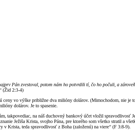
prv Pán zvestoval, potom nám ho potvrdili tí, čo ho počuli, a zárove
“ (Žid 2:3-4)
ceny vo výške približne dva milióny dolárov. (Mimochodom, nie je to t
lióny dolárov. Je to spasenie.
nám, takpovediac, na náš duchovný bankový účet vložil spravodlivosť J
znanie Ježiša Krista, svojho Pána, pre ktorého som všetko stratil a vše
y v Krista, teda spravodlivosť z Boha (založenú) na viere“ (F 3:8-9).