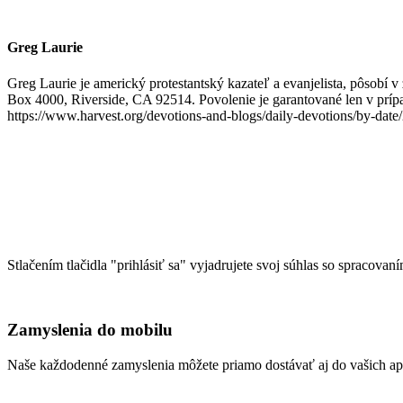
Greg Laurie
Greg Laurie je americký protestantský kazateľ a evanjelista, pôsobí 
Box 4000, Riverside, CA 92514. Povolenie je garantované len v prípad
https://www.harvest.org/devotions-and-blogs/daily-devotions/by-date
Stlačením tlačidla "prihlásiť sa" vyjadrujete svoj súhlas so spracovan
Zamyslenia do mobilu
Naše každodenné zamyslenia môžete priamo dostávať aj do vašich aplik