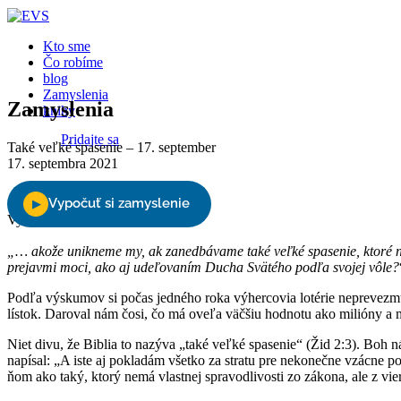
Close
Kto sme
Čo robíme
blog
Zamyslenia
Zamyslenia
knihy
Pridajte sa
Také veľké spasenie – 17. september
17. septembra 2021
Podporte nás
Vyberte stranu
„… akože unikneme my, ak zanedbávame také veľké spasenie, ktoré naj
prejavmi moci, ako aj udeľovaním Ducha Svätého podľa svojej vôle?
Podľa výskumov si počas jedného roka výhercovia lotérie neprevezmú 
lístok. Daroval nám čosi, čo má oveľa väčšiu hodnotu ako milióny a mi
Niet divu, že Biblia to nazýva „také veľké spasenie“ (Žid 2:3). Boh 
napísal: „A iste aj pokladám všetko za stratu pre nekonečne vzácne po
ňom ako taký, ktorý nemá vlastnej spravodlivosti zo zákona, ale z vier