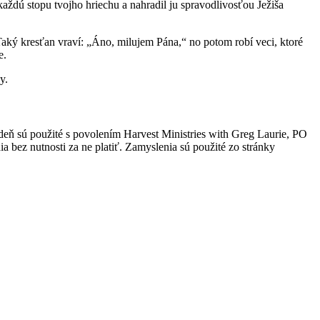
 každú stopu tvojho hriechu a nahradil ju spravodlivosťou Ježiša
aký kresťan vraví: „Áno, milujem Pána,“ no potom robí veci, ktoré
e.
y.
 deň sú použité s povolením Harvest Ministries with Greg Laurie, PO
 bez nutnosti za ne platiť. Zamyslenia sú použité zo stránky