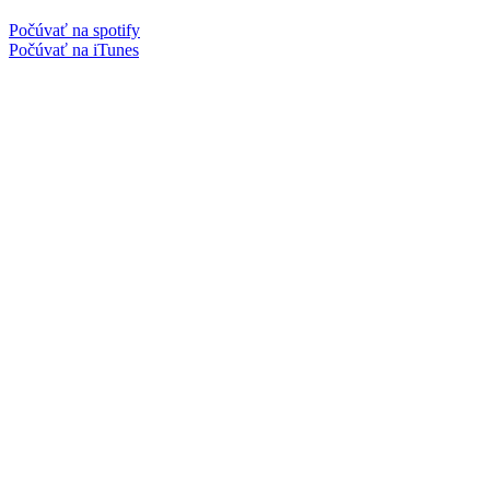
Počúvať na spotify
Počúvať na iTunes
Facebook
Instagram
Spotify podcast
iTunes podcast