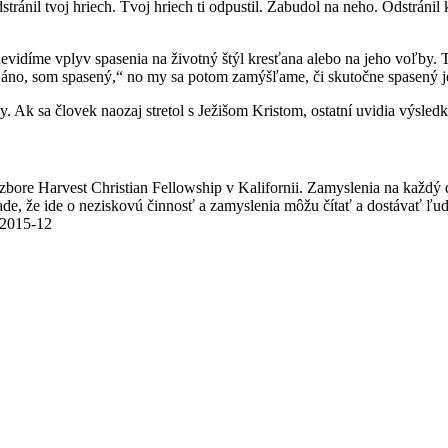
tránil tvoj hriech. Tvoj hriech ti odpustil. Zabudol na neho. Odstránil
idíme vplyv spasenia na životný štýl kresťana alebo na jeho voľby. T
áno, som spasený,“ no my sa potom zamýšľame, či skutočne spasený j
y. Ak sa človek naozaj stretol s Ježišom Kristom, ostatní uvidia výsledk
v zbore Harvest Christian Fellowship v Kalifornii. Zamyslenia na každý
e, že ide o neziskovú činnosť a zamyslenia môžu čítať a dostávať ľudia
/2015-12