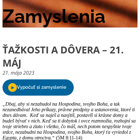
Zamyslenia
ŤAŽKOSTI A DÔVERA – 21.
MÁJ
21. mája 2023
„Dbaj, aby si nezabudol na Hospodina, svojho Boha, a tak
nezanedbával Jeho príkazy, právne predpisy a ustanovenia, ktoré ti
dnes dávam. Keď sa naješ a nasýtiš, postavíš si krásne domy a
budeš bývať v nich. Keď sa ti dobytok i ovce rozmnožia, rozhojní sa
tvoje striebro a zlato i všetko, čo máš, nech potom nespyšnie tvoje
srdce, nezabudni na Hospodina, svojho Boha, ktorý ťa vyviedol z
Egypta, z domu otroctva.“
(5M 8:11-14)