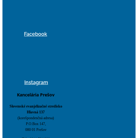
Facebook
Instagram
Kancelária Prešov
Slovenské evanjelizačné stredisko
Hlavná 137
(korešpondenčná adresa)
P.O.Box 147,
080 01 Prešov