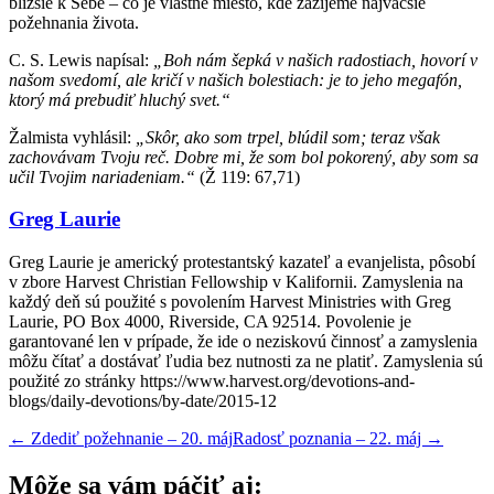
bližšie k Sebe – čo je vlastne miesto, kde zažijeme najväčšie
požehnania života.
C. S. Lewis napísal:
„Boh nám šepká v našich radostiach, hovorí v
našom svedomí, ale kričí v našich bolestiach: je to jeho megafón,
ktorý má prebudiť hluchý svet.“
Žalmista vyhlásil:
„Skôr, ako som trpel, blúdil som; teraz však
zachovávam Tvoju reč. Dobre mi, že som bol pokorený, aby som sa
učil Tvojim nariadeniam.“
(Ž 119: 67,71)
Greg Laurie
Greg Laurie je americký protestantský kazateľ a evanjelista, pôsobí
v zbore Harvest Christian Fellowship v Kalifornii. Zamyslenia na
každý deň sú použité s povolením Harvest Ministries with Greg
Laurie, PO Box 4000, Riverside, CA 92514. Povolenie je
garantované len v prípade, že ide o neziskovú činnosť a zamyslenia
môžu čítať a dostávať ľudia bez nutnosti za ne platiť. Zamyslenia sú
použité zo stránky https://www.harvest.org/devotions-and-
blogs/daily-devotions/by-date/2015-12
←
Zdediť požehnanie – 20. máj
Radosť poznania – 22. máj
→
Môže sa vám páčiť aj: