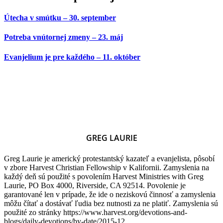
Útecha v smútku – 30. september
Potreba vnútornej zmeny – 23. máj
Evanjelium je pre každého – 11. október
GREG LAURIE
Greg Laurie je americký protestantský kazateľ a evanjelista, pôsobí
v zbore Harvest Christian Fellowship v Kalifornii. Zamyslenia na
každý deň sú použité s povolením Harvest Ministries with Greg
Laurie, PO Box 4000, Riverside, CA 92514. Povolenie je
garantované len v prípade, že ide o neziskovú činnosť a zamyslenia
môžu čítať a dostávať ľudia bez nutnosti za ne platiť. Zamyslenia sú
použité zo stránky https://www.harvest.org/devotions-and-
blogs/daily-devotions/by-date/2015-12