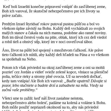
Keď boli Izraeliti konečne pripravení vstúpiť do zasľúbenej zeme,
Boh ich varoval, že skutočné nebezpečenstvo pre ich životy sa
práve začalo.
Predtým Izrael štyridsať rokov putoval pustou púšťou a bol vo
všetkom úplne závislý na Bohu. Každý deň vychádzali zo svojich
malých stanov a čakala na nich manna, podobne ako ranné noviny.
Boh im dával čerstvú vodu na pitie, oblak, ktorý ich cez deň viedol
a robil tieň a ohnivý stĺp, ktorý im v noci osvetľoval tábor.
Áno, život na púšti bol spojený s množstvom ťažkostí. Ale práve
tieto ťažkosti ich nútili, aby každý deň hľadeli na Pána a vo všetkom
sa spoliehali na Neho.
Potom ich však priviedol na okraj zasľúbenej zeme a oni sa mohli
pozrieť cez Jordán a vidieť svieže zelené kopce, vlniace sa pšeničné
polia, tečúce rieky a stromy plné ovocia. Už sa nevedeli dočkať,
kedy tam vstúpia! Ale Boh ich varoval:
„Buďte opatrní! Dávajte si
pozor, lebo stučniete a budete drzí a zabudnete na mňa. Vtedy sa
začnú vaše problémy.“
Všetci sme to zažili: keď náš život zasiahne neistota,
nebezpečenstvo alebo bolesť, padáme na kolená a voláme k Bohu.
Boh môže použiť nepriazeň okolností na to, aby nás priviedol