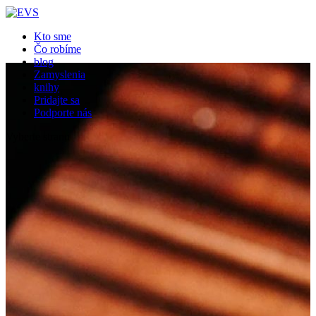
Close
Kto sme
Čo robíme
blog
Zamyslenia
knihy
Pridajte sa
Podporte nás
Vyberte stranu