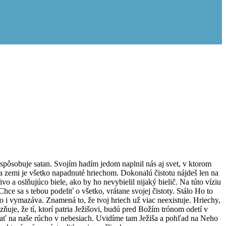
té spôsobuje satan. Svojím hadím jedom naplnil nás aj svet, v ktorom
na zemi je všetko napadnuté hriechom. Dokonalú čistotu nájdeš len na
ivo a oslňujúco biele, ako by ho nevybielil nijaký bielič. Na túto víziu
hce sa s tebou podeliť o všetko, vrátane svojej čistoty. Stálo Ho to
ho i vymazáva. Znamená to, že tvoj hriech už viac neexistuje. Hriechy,
uje, že tí, ktorí patria Ježišovi, budú pred Božím trónom odetí v
rať na naše rúcho v nebesiach. Uvidíme tam Ježiša a pohľad na Neho