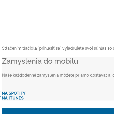
Stlačením tlačidla "prihlásiť sa" vyjadrujete svoj súhlas s
Zamyslenia do mobilu
Naše každodenné zamyslenia môžete priamo dostávať aj do va
 NA SPOTIFY
 NA ITUNES