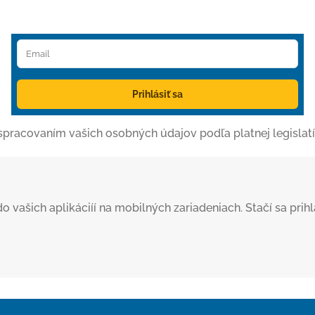
Prihlásiť sa
o spracovaním vašich osobných údajov podľa platnej legislatí
šich aplikáciíí na mobilných zariadeniach. Stačí sa prihlás