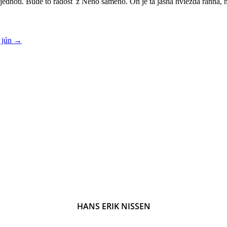
 zjednotí. Bude to radosť z Neho samého. On je tá jasná hviezda ranná,
. jún
→
HANS ERIK NISSEN