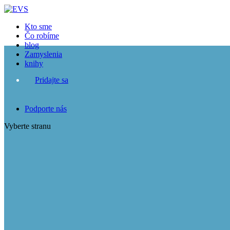
Close
Kto sme
Čo robíme
blog
Zamyslenia
knihy
Pridajte sa
Podporte nás
Vyberte stranu