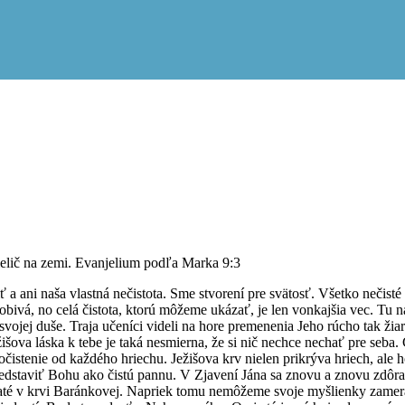
ielič na zemi. Evanjelium podľa Marka 9:3
iť a ani naša vlastná nečistota. Sme stvorení pre svätosť. Všetko nečis
sobivá, no celá čistota, ktorú môžeme ukázať, je len vonkajšia vec. Tu 
svojej duše. Traja učeníci videli na hore premenenia Jeho rúcho tak žiar
ova láska k tebe je taká nesmierna, že si nič nechce nechať pre seba. C
očistenie od každého hriechu. Ježišova krv nielen prikrýva hriech, ale 
edstaviť Bohu ako čistú pannu. V Zjavení Jána sa znovu a znovu zdôrazň
opraté v krvi Baránkovej. Napriek tomu nemôžeme svoje myšlienky zame