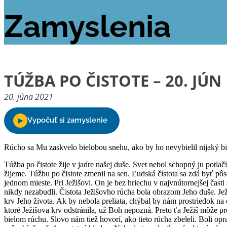
Zamyslenia
TÚŽBA PO ČISTOTE – 20. JÚN
20. júna 2021
Rúcho sa Mu zaskvelo bielobou snehu, ako by ho nevybielil nijaký b
Túžba po čistote žije v jadre našej duše. Svet nebol schopný ju potlač
žijeme. Túžbu po čistote zmenil na sen. Ľudská čistota sa zdá byť pô
jednom mieste. Pri Ježišovi. On je bez hriechu v najvnútornejšej časti 
nikdy nezabudli. Čistota Ježišovho rúcha bola obrazom Jeho duše. Ježiš
krv Jeho života. Ak by nebola preliata, chýbal by nám prostriedok na 
ktoré Ježišova krv odstránila, už Boh nepozná. Preto ťa Ježiš môže pr
bielom rúchu. Slovo nám tiež hovorí, ako tieto rúcha zbeleli. Boli 