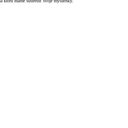
 na ktorú máme sústrediť svoje myšlienky.