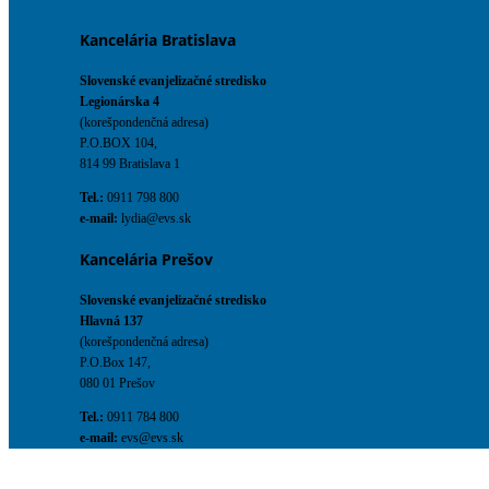
Kancelária Bratislava
Slovenské evanjelizačné stredisko
Legionárska 4
(korešpondenčná adresa)
P.O.BOX 104,
814 99 Bratislava 1
Tel.:
0911 798 800
e-mail:
lydia@evs.sk
Kancelária Prešov
Slovenské evanjelizačné stredisko
Hlavná 137
(korešpondenčná adresa)
P.O.Box 147,
080 01 Prešov
Tel.:
0911 784 800
e-mail:
evs@evs.sk