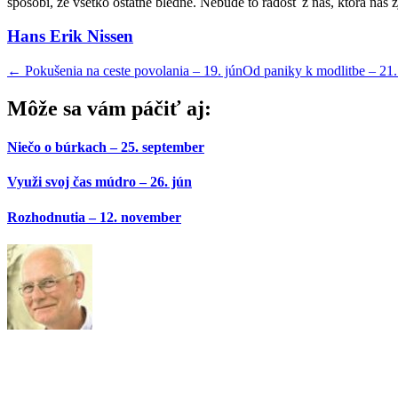
spôsobí, že všetko ostatné bledne. Nebude to radosť z nás, ktorá nás
Hans Erik Nissen
←
Pokušenia na ceste povolania – 19. jún
Od paniky k modlitbe – 21
Môže sa vám páčiť aj:
Niečo o búrkach – 25. september
Využi svoj čas múdro – 26. jún
Rozhodnutia – 12. november