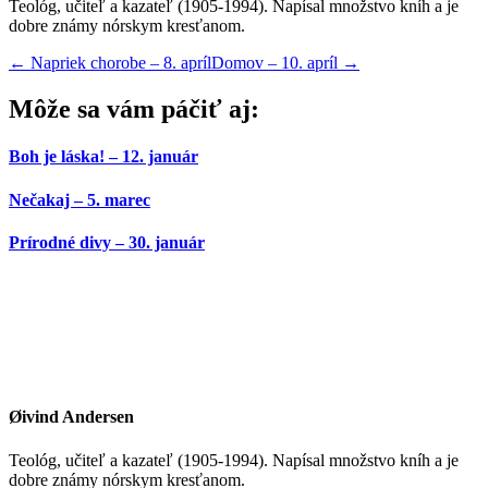
Teológ, učiteľ a kazateľ (1905-1994). Napísal množstvo kníh a je
dobre známy nórskym kresťanom.
←
Napriek chorobe – 8. apríl
Domov – 10. apríl
→
Môže sa vám páčiť aj:
Boh je láska! – 12. január
Nečakaj – 5. marec
Prírodné divy – 30. január
Øivind Andersen
Teológ, učiteľ a kazateľ (1905-1994). Napísal množstvo kníh a je
dobre známy nórskym kresťanom.