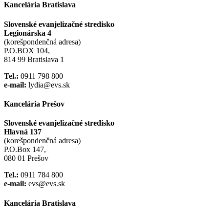
Kancelária Bratislava
Slovenské evanjelizačné stredisko
Legionárska 4
(korešpondenčná adresa)
P.O.BOX 104,
814 99 Bratislava 1
Tel.:
0911 798 800
e-mail:
lydia@evs.sk
Kancelária Prešov
Slovenské evanjelizačné stredisko
Hlavná 137
(korešpondenčná adresa)
P.O.Box 147,
080 01 Prešov
Tel.:
0911 784 800
e-mail:
evs@evs.sk
Kancelária Bratislava