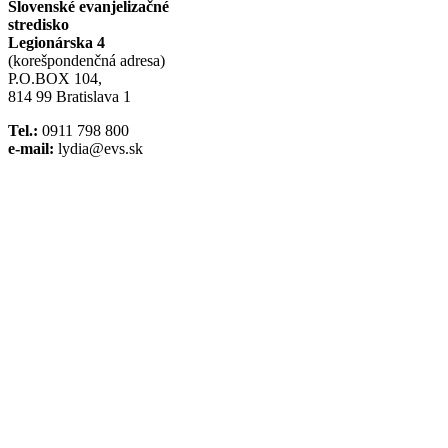
Slovenské evanjelizačné
stredisko
Legionárska 4
(korešpondenčná adresa)
P.O.BOX 104,
814 99 Bratislava 1
Tel.:
0911 798 800
e-mail:
lydia@evs.sk
Facebook