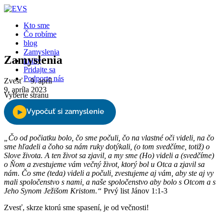
Kto sme
Čo robíme
blog
Zamyslenia
Zamyslenia
knihy
Pridajte sa
Podporte nás
Zvesť – 9. apríl
9. apríla 2023
Vyberte stranu
„Čo od počiatku bolo, čo sme počuli, čo na vlastné oči videli, na čo
sme hľadeli a čoho sa nám ruky dotýkali, (o tom svedčíme, totiž) o
Slove života. A ten život sa zjavil, a my sme (Ho) videli a (svedčíme)
o Ňom a zvestujeme vám večný život, ktorý bol u Otca a zjavil sa
nám. Čo sme (teda) videli a počuli, zvestujeme aj vám, aby ste aj vy
mali spoločenstvo s nami, a naše spoločenstvo aby bolo s Otcom a s
Jeho Synom Ježišom Kristom.“
Prvý list Jánov 1:1-3
Zvesť, skrze ktorú sme spasení, je od večnosti!