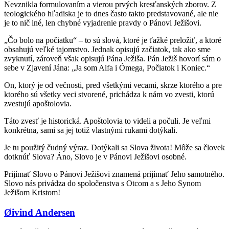
Nevznikla formulovaním a vierou prvých kresťanských zborov. Z
teologického hľadiska je to dnes často takto predstavované, ale nie
je to nič iné, len chybné vyjadrenie pravdy o Pánovi Ježišovi.
„Čo bolo na počiatku“ – to sú slová, ktoré je ťažké preložiť, a ktoré
obsahujú veľké tajomstvo. Jednak opisujú začiatok, tak ako sme
zvyknutí, zároveň však opisujú Pána Ježiša. Pán Ježiš hovorí sám o
sebe v Zjavení Jána: „Ja som Alfa i Ómega, Počiatok i Koniec.“
On, ktorý je od večnosti, pred všetkými vecami, skrze ktorého a pre
ktorého sú všetky veci stvorené, prichádza k nám vo zvesti, ktorú
zvestujú apoštolovia.
Táto zvesť je historická. Apoštolovia to videli a počuli. Je veľmi
konkrétna, sami sa jej totiž vlastnými rukami dotýkali.
Je tu použitý čudný výraz. Dotýkali sa Slova života! Môže sa človek
dotknúť Slova? Áno, Slovo je v Pánovi Ježišovi osobné.
Prijímať Slovo o Pánovi Ježišovi znamená prijímať Jeho samotného.
Slovo nás privádza do spoločenstva s Otcom a s Jeho Synom
Ježišom Kristom!
Øivind Andersen