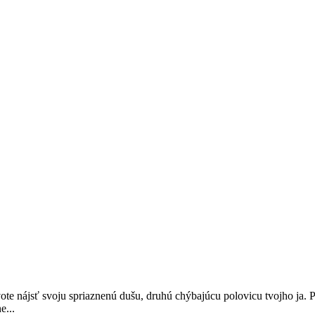
ivote nájsť svoju spriaznenú dušu, druhú chýbajúcu polovicu tvojho ja
e...