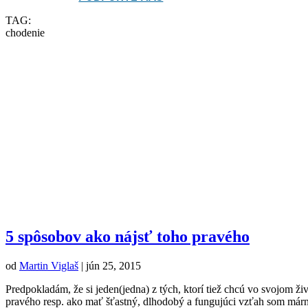
TAG:
chodenie
5 spôsobov ako nájsť toho pravého
od
Martin Viglaš
|
jún 25, 2015
Predpokladám, že si jeden(jedna) z tých, ktorí tiež chcú vo svojom ž
pravého resp. ako mať šťastný, dlhodobý a fungujúci vzťah som márn