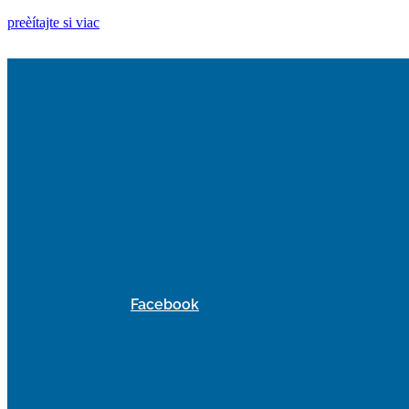
preèítajte si viac
Facebook