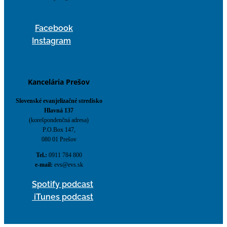
Facebook
Instagram
Kancelária Prešov
Slovenské evanjelizačné stredisko
Hlavná 137
(korešpondenčná adresa)
P.O.Box 147,
080 01 Prešov
Tel.:
0911 784 800
e-mail:
evs@evs.sk
Spotify podcast
iTunes podcast