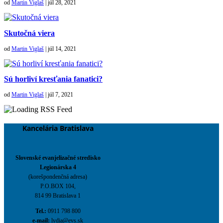
od
Martin Viglaš
|
júl 28, 2021
Skutočná viera
od
Martin Viglaš
|
júl 14, 2021
Sú horliví kresťania fanatici?
od
Martin Viglaš
|
júl 7, 2021
Kancelária Bratislava
Slovenské evanjelizačné stredisko
Legionárska 4
(korešpondenčná adresa)
P.O.BOX 104,
814 99 Bratislava 1
Tel.:
0911 798 800
e-mail:
lydia@evs.sk