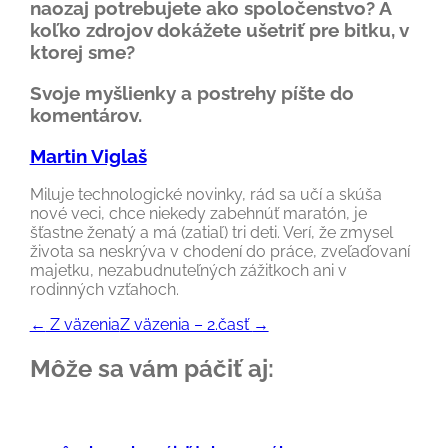
naozaj potrebujete ako spoločenstvo? A
koľko zdrojov dokážete ušetriť pre bitku, v
ktorej sme?
Svoje myšlienky a postrehy píšte do
komentárov.
Martin Viglaš
Miluje technologické novinky, rád sa učí a skúša
nové veci, chce niekedy zabehnúť maratón, je
šťastne ženatý a má (zatiaľ) tri deti. Verí, že zmysel
života sa neskrýva v chodení do práce, zveľaďovaní
majetku, nezabudnuteľných zážitkoch ani v
rodinných vzťahoch.
←
Z väzenia
Z väzenia – 2.časť
→
Môže sa vám páčiť aj: