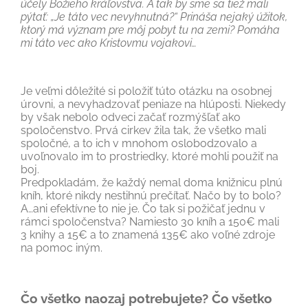
účely Božieho kráľovstva. A tak by sme sa tiež mali
pýtať: „Je táto vec nevyhnutná?“ Prináša nejaký úžitok,
ktorý má význam pre môj pobyt tu na zemi? Pomáha
mi táto vec ako Kristovmu vojakovi…
Je veľmi dôležité si položiť túto otázku na osobnej
úrovni, a nevyhadzovať peniaze na hlúposti. Niekedy
by však nebolo odveci začať rozmýšľať ako
spoločenstvo. Prvá cirkev žila tak, že všetko mali
spoločné, a to ich v mnohom oslobodzovalo a
uvoľnovalo im to prostriedky, ktoré mohli použiť na
boj.
Predpokladám, že každý nemal doma knižnicu plnú
kníh, ktoré nikdy nestihnú prečítať. Načo by to bolo?
A…ani efektívne to nie je. Čo tak si požičať jednu v
rámci spoločenstva? Namiesto 30 kníh a 150€ mali
3 knihy a 15€ a to znamená 135€ ako voľné zdroje
na pomoc iným.
Čo všetko naozaj potrebujete? Čo všetko