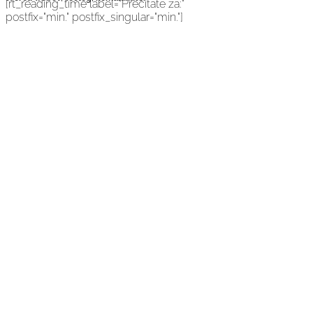
[rt_reading_time label="Prečítate za:"
postfix="min." postfix_singular="min."]