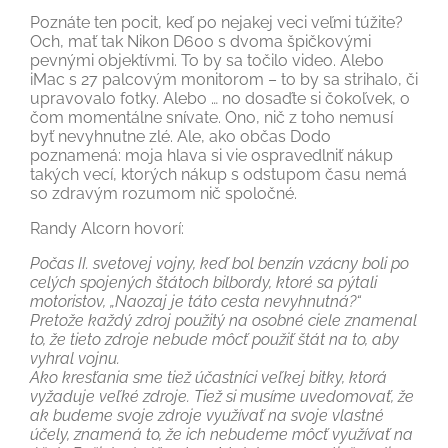
Poznáte ten pocit, keď po nejakej veci veľmi túžite?
Och, mať tak Nikon D600 s dvoma špičkovými
pevnými objektívmi. To by sa točilo video. Alebo
iMac s 27 palcovým monitorom – to by sa strihalo, či
upravovalo fotky. Alebo … no dosaďte si čokoľvek, o
čom momentálne snívate. Ono, nič z toho nemusí
byť nevyhnutne zlé. Ale, ako občas Dodo
poznamená: moja hlava si vie ospravedlniť nákup
takých vecí, ktorých nákup s odstupom času nemá
so zdravým rozumom nič spoločné.
Randy Alcorn hovorí:
Počas II. svetovej vojny, keď bol benzín vzácny boli po
celých spojených štátoch bilbordy, ktoré sa pýtali
motoristov, „Naozaj je táto cesta nevyhnutná?“
Pretože každý zdroj použitý na osobné ciele znamenal
to, že tieto zdroje nebude môcť použiť štát na to, aby
vyhral vojnu.
Ako kresťania sme tiež účastníci veľkej bitky, ktorá
vyžaduje veľké zdroje. Tiež si musíme uvedomovať, že
ak budeme svoje zdroje využívať na svoje vlastné
účely, znamená to, že ich nebudeme môcť využívať na