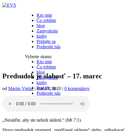
Kto sme
Čo robíme
blog
Zamyslenia
knihy
Pridajte sa
Podporte nás
Vyberte stranu
Kto sme
Čo robíme
blog
Predsudok je slabosť – 17. marec
Zamyslenia
knihy
Pridajte sa
od
Martin Viglaš
|
mar 17, 2020
|
0 komentárov
Podporte nás
„Nesúďte, aby ste neboli súdení.“ (Mt 7:1)
Slovo predsudok znamená „predčasné súdenie“ alebo „odhadovať