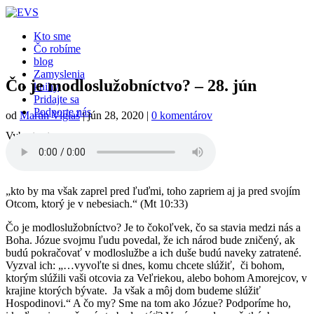
Kto sme
Čo robíme
blog
Zamyslenia
Čo je modloslužobníctvo? – 28. jún
knihy
Pridajte sa
Podporte nás
od
Martin Viglaš
|
jún 28, 2020
|
0 komentárov
Vyberte stranu
„kto by ma však zaprel pred ľuďmi, toho zapriem aj ja pred svojím
Otcom, ktorý je v nebesiach.“ (Mt 10:33)
Čo je modloslužobníctvo? Je to čokoľvek, čo sa stavia medzi nás a
Boha. Józue svojmu ľudu povedal, že ich národ bude zničený, ak
budú pokračovať v modloslužbe a ich duše budú naveky zatratené.
Vyzval ich: „…vyvoľte si dnes, komu chcete slúžiť, či bohom,
ktorým slúžili vaši otcovia za Veľriekou, alebo bohom Amorejcov, v
krajine ktorých bývate. Ja však a môj dom budeme slúžiť
Hospodinovi.“ A čo my? Sme na tom ako Józue? Podporíme ho,