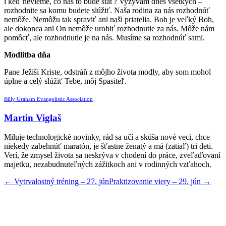
i keď nevieme, čo nás to bude stáť? Vyzývam dnes všetkých –
rozhodnite sa komu budete slúžiť. Naša rodina za nás rozhodnúť
nemôže. Nemôžu tak spraviť ani naši priatelia. Boh je veľký Boh,
ale dokonca ani On nemôže urobiť rozhodnutie za nás. Môže nám
pomôcť, ale rozhodnutie je na nás. Musíme sa rozhodnúť sami.
Modlitba dňa
Pane Ježiši Kriste, odstráň z môjho života modly, aby som mohol
úplne a celý slúžiť Tebe, môj Spasiteľ.
Billy Graham Evangelistic Association
Martin Viglaš
Miluje technologické novinky, rád sa učí a skúša nové veci, chce
niekedy zabehnúť maratón, je šťastne ženatý a má (zatiaľ) tri deti.
Verí, že zmysel života sa neskrýva v chodení do práce, zveľaďovaní
majetku, nezabudnuteľných zážitkoch ani v rodinných vzťahoch.
←
Vytrvalostný tréning – 27. jún
Praktizovanie viery – 29. jún
→