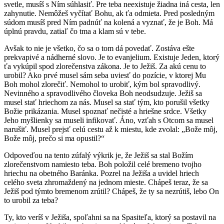
svetle, musíš s Ním súhlasiť. Pre teba neexistuje žiadna iná cesta, len
zahynutie. Nemôžeš vyčítať Bohu, ak ťa odmieta. Pred posledným
súdom musíš pred Ním padnúť na kolená a vyznať, že je Boh. Má
úplnú pravdu, zatiaľ čo tma a klam sú v tebe.
Avšak to nie je všetko, čo sa o tom dá povedať. Zostáva ešte
prekvapivé a nádherné slovo. Je to evanjelium. Existuje Jeden, ktorý
ťa vykúpil spod zlorečenstva zákona. Je to Ježiš. Za akú cenu to
urobil? Ako prvé musel sám seba uviesť do pozície, v ktorej Mu
Boh mohol zlorečiť. Nemohol to urobiť, kým bol spravodlivý.
Nevinného a spravodlivého človeka Boh neodsudzuje. Ježiš sa
musel stať hriechom za nás. Musel sa stať tým, kto porušil všetky
Božie prikázania. Musel spoznať nečisté a hriešne srdce. Všetky
Jeho myšlienky sa museli infikovať. Áno, vzťah s Otcom sa musel
narušiť. Musel prejsť celú cestu až k miestu, kde zvolal: „Bože môj,
Bože môj, prečo si ma opustil?“
Odpoveďou na tento zúfalý výkrik je, že Ježiš sa stal Božím
zlorečenstvom namiesto teba. Boh položil celé bremeno tvojho
hriechu na obetného Baránka. Pozrel na Ježiša a uvidel hriech
celého sveta zhromaždený na jednom mieste. Chápeš teraz, že sa
Ježiš pod týmto bremenom zrútil? Chápeš, že ty sa nezrútiš, lebo On
to urobil za teba?
Ty, kto veríš v Ježiša, spoľahni sa na Spasiteľa, ktorý sa postavil na