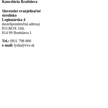
Kancelária Bratislava
Slovenské evanjelizačné
stredisko
Legionárska 4
(korešpondenčná adresa)
P.O.BOX 104,
814 99 Bratislava 1
Tel.:
0911 798 800
e-mail:
lydia@evs.sk
Facebook