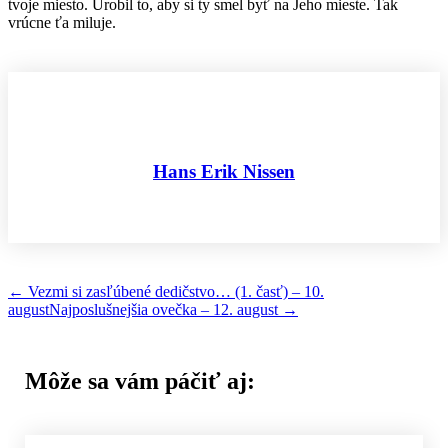
tvoje miesto. Urobil to, aby si ty smel byť na Jeho mieste. Tak
vrúcne ťa miluje.
Hans Erik Nissen
←
Vezmi si zasľúbené dedičstvo… (1. časť) – 10.
august
Najposlušnejšia ovečka – 12. august
→
Môže sa vám páčiť aj: