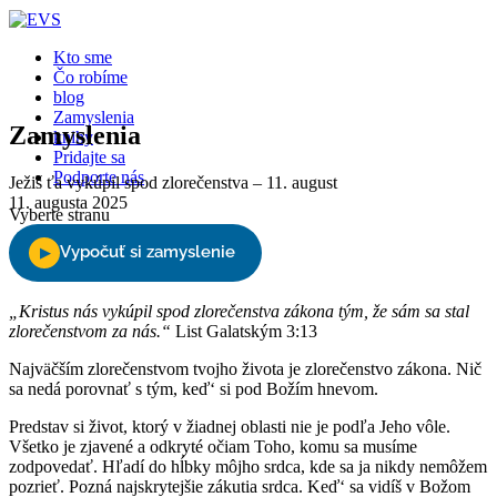
Kto sme
Čo robíme
blog
Zamyslenia
Zamyslenia
knihy
Pridajte sa
Podporte nás
Ježiš ťa vykúpil spod zlorečenstva – 11. august
11. augusta 2025
Vyberte stranu
„Kristus nás vykúpil spod zlorečenstva zákona tým, že sám sa stal
zlorečenstvom za nás.“
List Galatským 3:13
Najväčším zlorečenstvom tvojho života je zlorečenstvo zákona. Nič
sa nedá porovnať s tým, keď‘ si pod Božím hnevom.
Predstav si život, ktorý v žiadnej oblasti nie je podľa Jeho vôle.
Všetko je zjavené a odkryté očiam Toho, komu sa musíme
zodpovedať. Hľadí do hĺbky môjho srdca, kde sa ja nikdy nemôžem
pozrieť. Pozná najskrytejšie zákutia srdca. Keď‘ sa vidíš v Božom