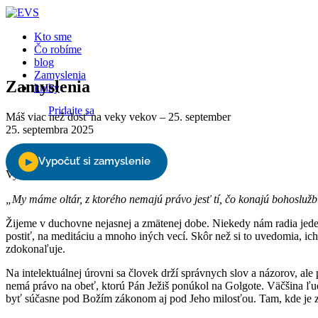
Kto sme
Čo robíme
blog
Zamyslenia
Zamyslenia
knihy
Pridajte sa
Máš viac než dosť na veky vekov – 25. september
25. septembra 2025
Podporte nás
Vyberte stranu
„My máme oltár, z ktorého nemajú právo jesť tí, čo konajú bohoslužb
Žijeme v duchovne nejasnej a zmätenej dobe. Niekedy nám radia jede
postiť, na meditáciu a mnoho iných vecí. Skôr než si to uvedomia, ich
zdokonaľuje.
Na intelektuálnej úrovni sa človek drží správnych slov a názorov, al
nemá právo na obeť, ktorú Pán Ježiš ponúkol na Golgote. Väčšina ľudí
byť súčasne pod Božím zákonom aj pod Jeho milosťou. Tam, kde je zák