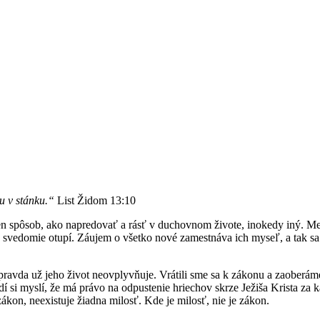
u v stánku.“
List Židom 13:10
n spôsob, ako napredovať a rásť v duchovnom živote, inokedy iný. Med
 svedomie otupí. Záujem o všetko nové zamestnáva ich myseľ, a tak sa i
e pravda už jeho život neovplyvňuje. Vrátili sme sa k zákonu a zaoberá
 si myslí, že má právo na odpustenie hriechov skrze Ježiša Krista za k
on, neexistuje žiadna milosť. Kde je milosť, nie je zákon.