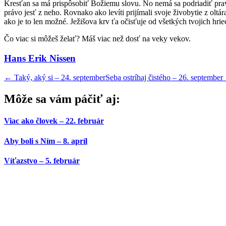
Kresťan sa má prispôsobiť Božiemu slovu. No nemá sa podriadiť pravid
právo jesť z neho. Rovnako ako levíti prijímali svoje živobytie z olt
ako je to len možné. Ježišova krv ťa očisťuje od všetkých tvojich hrie
Čo viac si môžeš želať? Máš viac než dosť na veky vekov.
Hans Erik Nissen
←
Taký, aký si – 24. september
Seba ostríhaj čistého – 26. september
Môže sa vám páčiť aj:
Viac ako človek – 22. február
Aby boli s Ním – 8. apríl
Víťazstvo – 5. február