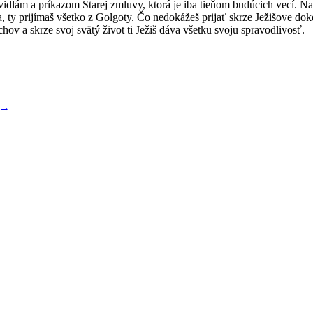
lám a príkazom Starej zmluvy, ktorá je iba tieňom budúcich vecí. Na dr
ára, ty prijímaš všetko z Golgoty. Čo nedokážeš prijať skrze Ježišove d
chov a skrze svoj svätý život ti Ježiš dáva všetku svoju spravodlivosť.
→