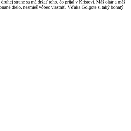
uhej strane sa má držať toho, čo prijal v Kristovi. Máš oltár a máš
okonané dielo, nesmieš vôbec vlastniť. Vďaka Golgote si taký bohatý,