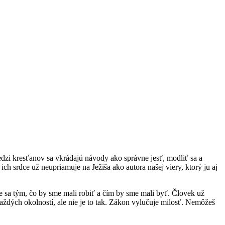
zi kresťanov sa vkrádajú návody ako správne jesť, modliť sa a
ch srdce už neupriamuje na Ježiša ako autora našej viery, ktorý ju aj
me sa tým, čo by sme mali robiť a čím by sme mali byť. Človek už
aždých okolností, ale nie je to tak. Zákon vylučuje milosť. Nemôžeš