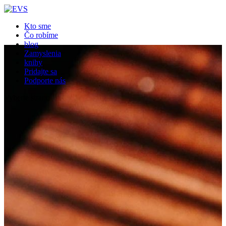
Kto sme
Čo robíme
blog
Zamyslenia
knihy
Pridajte sa
Podporte nás
Vyberte stranu