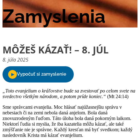
Zamyslenia
MÔŽEŠ KÁZAŤ! – 8. JÚL
8. júla 2025
„Toto evanjelium o kráľovstve bude sa zvestovať po celom svete na
svedectvo všetkým národom, a potom príde koniec.“
(Mt 24:14)
Sme správcami evanjelia. Moc hlásať najúžasnejšiu správu v
nebesiach či na zemi nebola daná anjelom. Bola daná
znovuzrodeným ľuďom. Táto úloha bola daná pokorným laikom.
Niektorí ľudia si myslia, že iba kazatelia môžu kázať, ale také
zmýšľanie nie je správne. Každý kresťan má byť svedkom; každý
nasledovník Krista má kázať evanjelium.