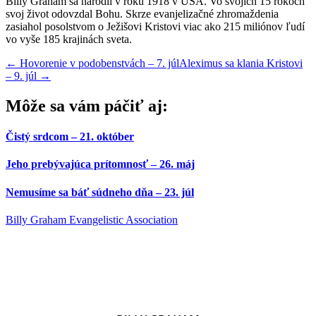
Billy Graham sa narodil v roku 1918 v USA. Vo svojich 15 rokoch
svoj život odovzdal Bohu. Skrze evanjelizačné zhromaždenia
zasiahol posolstvom o Ježišovi Kristovi viac ako 215 miliónov ľudí
vo vyše 185 krajinách sveta.
←
Hovorenie v podobenstvách – 7. júl
Aleximus sa klania Kristovi
– 9. júl
→
Môže sa vám páčiť aj:
Čistý srdcom – 21. október
Jeho prebývajúca prítomnosť – 26. máj
Nemusíme sa báť súdneho dňa – 23. júl
Billy Graham Evangelistic Association