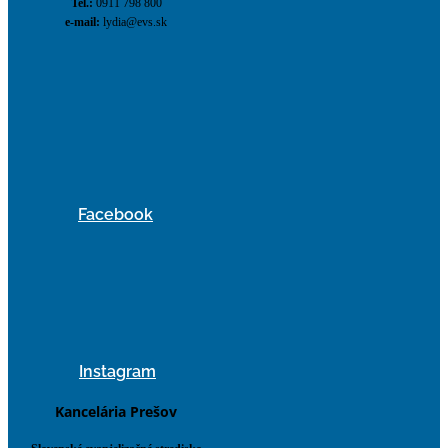
Tel.:
0911 798 800
e-mail:
lydia@evs.sk
Facebook
Instagram
Kancelária Prešov