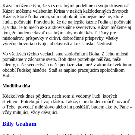
Kázať môžeme tým, že sa s ostatnými podelíme o svoju skúsenosť.
Kázať môžeme velebením Krista v našich každodenných životoch.
Kázne, ktoré ľudia vidia, sú mnohokrát účinnejšie než tie, ktoré
ľudia počúvajú. Pravdou je, že tie najlepšie kázne ľudia aj počúvajú,
aj vidia. Je to niečo ako audiovizuálne svedectvo. Kázať môžeme aj
tým, že budeme dávať ostatným, aby mohli kázať. Dary pre
misionárov, príspevky v cirkvi, dobročinné príspevky, všetky
výrečne hovoria o tvojej obetavosti a kresťanskej štedrosti.
Vo všetkých týchto veciach sme spoločníkmi Boha. Z Jeho milosti
pomáhame v záchrane sveta. Boh dnes potrebuje náš čas, naše
talenty, naše svedectvá a naše peniaze viac, než v akomkoľvek inom
období ľudskej histórie. Staň sa naplno pracujúcim spoločníkom
Boha.
Modlitba dňa
Kdekoľvek dnes pôjdem, nech som si vedomý ľudí, ktorých
stretnem. Potrebujú Tvoju lásku. Takže, či im budem môcť hovoriť
o Tebe, povedať milé slovo alebo im poslúžiť, budem ako ty, Pane –
vždy milujúci, vždy dávajúci.
Billy Graham