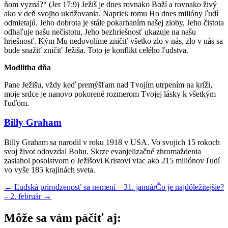
ňom vyzná?“ (Jer 17:9) Ježiš je dnes rovnako Boží a rovnako živý
ako v deň svojho ukrižovania. Napriek tomu Ho dnes milióny ľudí
odmietajú. Jeho dobrota je stále pokarhaním našej zloby, Jeho čistota
odhaľuje našu nečistotu, Jeho bezhriešnosť ukazuje na našu
hriešnosť. Kým Mu nedovolíme zničiť všetko zlo v nás, zlo v nás sa
bude snažiť zničiť Ježiša. Toto je konflikt celého ľudstva.
Modlitba dňa
Pane Ježišu, vždy keď premýšľam nad Tvojím utrpením na kríži,
moje srdce je nanovo pokorené rozmerom Tvojej lásky k všetkým
ľuďom.
Billy Graham
Billy Graham sa narodil v roku 1918 v USA. Vo svojich 15 rokoch
svoj život odovzdal Bohu. Skrze evanjelizačné zhromaždenia
zasiahol posolstvom o Ježišovi Kristovi viac ako 215 miliónov ľudí
vo vyše 185 krajinách sveta.
←
Ľudská prirodzenosť sa nemení – 31. január
Čo je najdôležitejšie?
– 2. február
→
Môže sa vám páčiť aj: