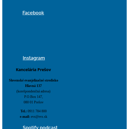
Facebook
Instagram
Kancelária Prešov
Slovenské evanjelizačné stredisko
Hlavná 137
(korešpondenčná adresa)
P.O.Box 147,
080 01 Prešov
Tel.:
0911 784 800
e-mail:
evs@evs.sk
Spotify podcast