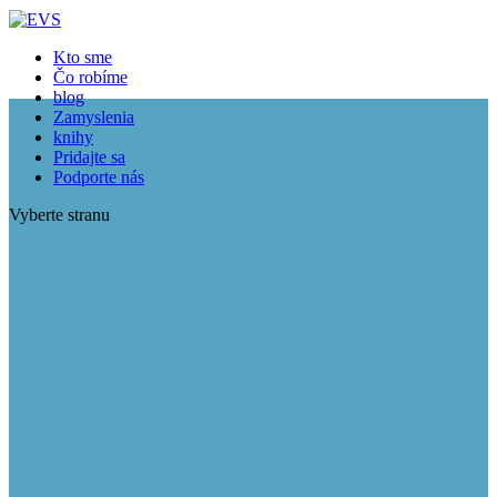
Kto sme
Čo robíme
blog
Zamyslenia
knihy
Pridajte sa
Podporte nás
Vyberte stranu