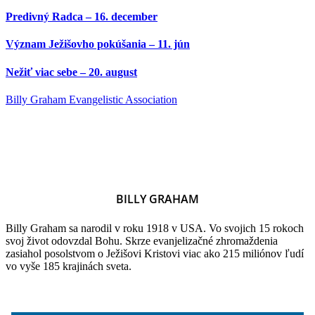
Predivný Radca – 16. december
Význam Ježišovho pokúšania – 11. jún
Nežiť viac sebe – 20. august
Billy Graham Evangelistic Association
BILLY GRAHAM
Billy Graham sa narodil v roku 1918 v USA. Vo svojich 15 rokoch
svoj život odovzdal Bohu. Skrze evanjelizačné zhromaždenia
zasiahol posolstvom o Ježišovi Kristovi viac ako 215 miliónov ľudí
vo vyše 185 krajinách sveta.