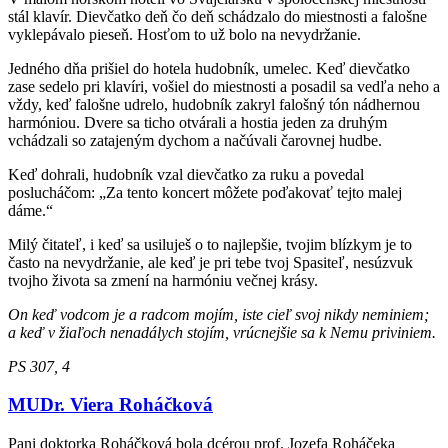
stál klavír. Dievčatko deň čo deň schádzalo do miestnosti a falošne
vyklepávalo pieseň. Hosťom to už bolo na nevydržanie.
Jedného dňa prišiel do hotela hudobník, umelec. Keď dievčatko
zase sedelo pri klavíri, vošiel do miestnosti a posadil sa vedľa neho a
vždy, keď falošne udrelo, hudobník zakryl falošný tón nádhernou
harmóniou. Dvere sa ticho otvárali a hostia jeden za druhým
vchádzali so zatajeným dychom a načúvali čarovnej hudbe.
Keď dohrali, hudobník vzal dievčatko za ruku a povedal
poslucháčom: „Za tento koncert môžete poďakovať tejto malej
dáme.“
Milý čitateľ, i keď sa usiluješ o to najlepšie, tvojim blízkym je to
často na nevydržanie, ale keď je pri tebe tvoj Spasiteľ, nesúzvuk
tvojho života sa zmení na harmóniu večnej krásy.
On keď vodcom je a radcom mojím, iste cieľ svoj nikdy neminiem;
a keď v žiaľoch nenadálych stojím, vrúcnejšie sa k Nemu priviniem.
PS 307, 4
MUDr. Viera Roháčková
Pani doktorka Roháčková bola dcérou prof. Jozefa Roháčeka