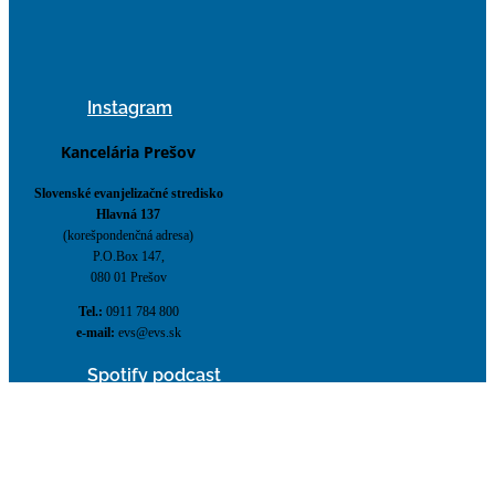
Instagram
Kancelária Prešov
Slovenské evanjelizačné stredisko
Hlavná 137
(korešpondenčná adresa)
P.O.Box 147,
080 01 Prešov
Tel.:
0911 784 800
e-mail:
evs@evs.sk
Spotify podcast
iTunes podcast
×
Form has been submitted successfully.