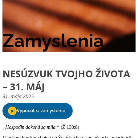
Zamyslenia
NESÚZVUK TVOJHO ŽIVOTA
– 31. MÁJ
31. mája 2025
„Hospodin dokoná za mňa.“
(Ž 138:8)
V malom horskom hoteli vo Švajčiarsku v spoločenskej miestnosti