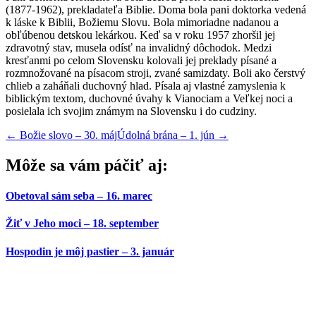
(1877-1962), prekladateľa Biblie. Doma bola pani doktorka vedená
k láske k Biblii, Božiemu Slovu. Bola mimoriadne nadanou a
obľúbenou detskou lekárkou. Keď sa v roku 1957 zhoršil jej
zdravotný stav, musela odísť na invalidný dôchodok. Medzi
kresťanmi po celom Slovensku kolovali jej preklady písané a
rozmnožované na písacom stroji, zvané samizdaty. Boli ako čerstvý
chlieb a zaháňali duchovný hlad. Písala aj vlastné zamyslenia k
biblickým textom, duchovné úvahy k Vianociam a Veľkej noci a
posielala ich svojim známym na Slovensku i do cudziny.
←
Božie slovo – 30. máj
Údolná brána – 1. jún
→
Môže sa vám páčiť aj:
Obetoval sám seba – 16. marec
Žiť v Jeho moci – 18. september
Hospodin je môj pastier – 3. január