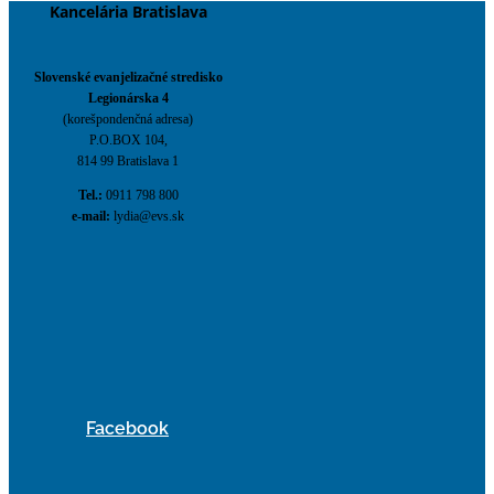
Kancelária Bratislava
Slovenské evanjelizačné stredisko
Legionárska 4
(korešpondenčná adresa)
P.O.BOX 104,
814 99 Bratislava 1
Tel.:
0911 798 800
e-mail:
lydia@evs.sk
Facebook