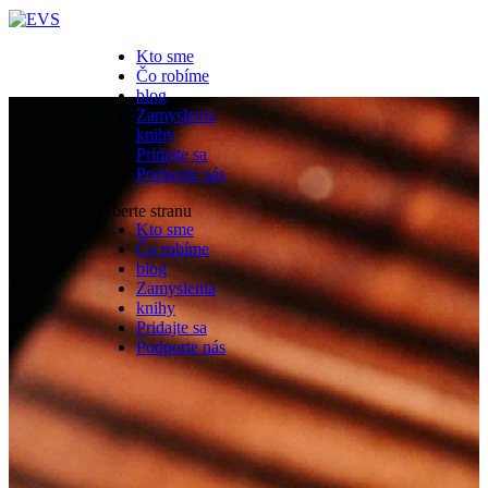
Kto sme
Čo robíme
blog
Zamyslenia
knihy
Pridajte sa
Podporte nás
Vyberte stranu
Kto sme
Čo robíme
blog
Zamyslenia
knihy
Pridajte sa
Podporte nás