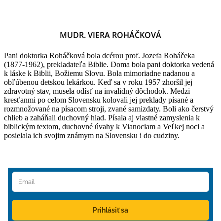
MUDR. VIERA ROHÁČKOVÁ
Pani doktorka Roháčková bola dcérou prof. Jozefa Roháčeka
(1877-1962), prekladateľa Biblie. Doma bola pani doktorka vedená
k láske k Biblii, Božiemu Slovu. Bola mimoriadne nadanou a
obľúbenou detskou lekárkou. Keď sa v roku 1957 zhoršil jej
zdravotný stav, musela odísť na invalidný dôchodok. Medzi
kresťanmi po celom Slovensku kolovali jej preklady písané a
rozmnožované na písacom stroji, zvané samizdaty. Boli ako čerstvý
chlieb a zaháňali duchovný hlad. Písala aj vlastné zamyslenia k
biblickým textom, duchovné úvahy k Vianociam a Veľkej noci a
posielala ich svojim známym na Slovensku i do cudziny.
Prihlásiť sa