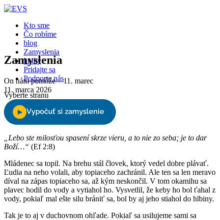
Close
Kto sme
Čo robíme
blog
Zamyslenia
Zamyslenia
knihy
Pridajte sa
Podporte nás
On nám pomôže – 11. marec
11. marca 2026
Vyberte stranu
„Lebo ste milosťou spasení skrze vieru, a to nie zo seba; je to dar
Boží…“
(Ef 2:8)
Mládenec sa topil. Na brehu stál človek, ktorý vedel dobre plávať.
Ľudia na neho volali, aby topiaceho zachránil. Ale ten sa len meravo
díval na zápas topiaceho sa, až kým neskončil. V tom okamihu sa
plavec hodil do vody a vytiahol ho. Vysvetlil, že keby ho bol ťahal z
vody, pokiaľ mal ešte silu brániť sa, bol by aj jeho stiahol do hlbiny.
Tak je to aj v duchovnom ohľade. Pokiaľ sa usilujeme sami sa