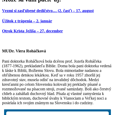
Vezmi si zasľúbené dedičstvo… (2. časť) – 17. august
Úžitok z trápenia – 2. január
Otrok Krista Ježiša – 27. december
MUDr. Viera Roháčková
Pani doktorka Roháčková bola dcérou prof. Jozefa Roháčeka
(1877-1962), prekladateľa Biblie. Doma bola pani doktorka vedená
k láske k Biblii, Božiemu Slovu. Bola mimoriadne nadanou a
obľúbenou detskou lekárkou. Keď sa v roku 1957 zhoršil jej
zdravotný stav, musela odísť na invalidný dôchodok. Medzi
kresťanmi po celom Slovensku kolovali jej preklady písané a
rozmnožované na písacom stroji, zvané samizdaty. Boli ako čerstvý
chlieb a zaháňali duchovný hlad. Písala aj vlastné zamyslenia k
biblickým textom, duchovné úvahy k Vianociam a Veľkej noci a
posielala ich svojim známym na Slovensku i do cudziny.