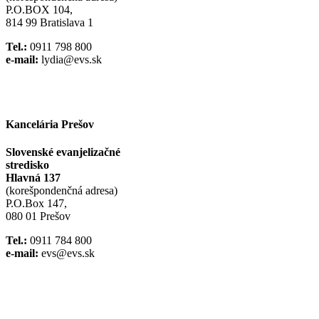
P.O.BOX 104,
814 99 Bratislava 1
Tel.:
0911 798 800
e-mail:
lydia@evs.sk
Facebook
Instagram
Kancelária Prešov
Slovenské evanjelizačné
stredisko
Hlavná 137
(korešpondenčná adresa)
P.O.Box 147,
080 01 Prešov
Tel.:
0911 784 800
e-mail:
evs@evs.sk
Spotify podcast
iTunes podcast