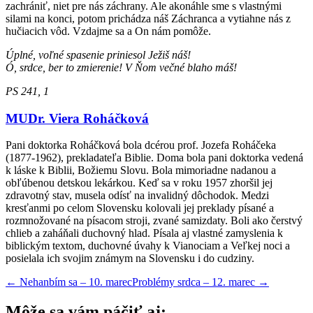
zachrániť, niet pre nás záchrany. Ale akonáhle sme s vlastnými
silami na konci, potom prichádza náš Záchranca a vytiahne nás z
hučiacich vôd. Vzdajme sa a On nám pomôže.
Úplné, voľné spasenie priniesol Ježiš náš!
Ó, srdce, ber to zmierenie! V Ňom večné blaho máš!
PS 241, 1
MUDr. Viera Roháčková
Pani doktorka Roháčková bola dcérou prof. Jozefa Roháčeka
(1877-1962), prekladateľa Biblie. Doma bola pani doktorka vedená
k láske k Biblii, Božiemu Slovu. Bola mimoriadne nadanou a
obľúbenou detskou lekárkou. Keď sa v roku 1957 zhoršil jej
zdravotný stav, musela odísť na invalidný dôchodok. Medzi
kresťanmi po celom Slovensku kolovali jej preklady písané a
rozmnožované na písacom stroji, zvané samizdaty. Boli ako čerstvý
chlieb a zaháňali duchovný hlad. Písala aj vlastné zamyslenia k
biblickým textom, duchovné úvahy k Vianociam a Veľkej noci a
posielala ich svojim známym na Slovensku i do cudziny.
←
Nehanbím sa – 10. marec
Problémy srdca – 12. marec
→
Môže sa vám páčiť aj: