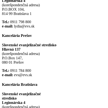
Legionárska 4
(korešpondenčná adresa)
P.O.BOX 104,
814 99 Bratislava 1
Tel.:
0911 798 800
e-mail:
lydia@evs.sk
Kancelária Prešov
Slovenské evanjelizačné stredisko
Hlavná 137
(korešpondenčná adresa)
P.O.Box 147,
080 01 Prešov
Tel.:
0911 784 800
e-mail:
evs@evs.sk
Kancelária Bratislava
Slovenské evanjelizačné
stredisko
Legionárska 4
(korešpondenčná adresa)