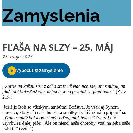
Zamyslenia
FĽAŠA NA SLZY – 25. MÁJ
25. mája 2023
„Zotrie im každú slzu z očí a smrť už viac nebude, ani smútok, ani
plač, ani bolesť už viac nebude, lebo prvotné sa pominulo.“
(Zjav
21:4)
Ježiš je Boh so všetkými atribútmi Božstva. Je však aj Synom
človeka, ktorý cíti naše bolesti a smútky. Izaiáš 53 nám pripomína:
„Opovrhnutý bol a opustený ľuďmi, muž bolestí“
(verš 3). V
úryvku sa ďalej píše: „Ale on niesol naše choroby, vzal na seba naše
bolesti.“ (verš 4)