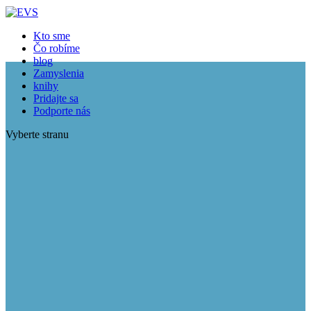
Kto sme
Čo robíme
blog
Zamyslenia
knihy
Pridajte sa
Podporte nás
Vyberte stranu