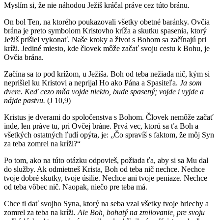
Myslím si, že nie náhodou Ježiš kráčal práve cez túto bránu.
On bol Ten, na ktorého poukazovali všetky obetné baránky. Ovčia
brána je preto symbolom Kristovho kríža a skutku spasenia, ktorý
Ježiš prišiel vykonať. Naše kroky a život s Bohom sa začínajú pri
kríži. Jediné miesto, kde človek môže začať svoju cestu k Bohu, je
Ovčia brána.
Začína sa to pod krížom, u Ježiša. Boh od teba nežiada nič, kým si
neprišiel ku Kristovi a neprijal Ho ako Pána a Spasiteľa.
Ja som
dvere. Keď cezo mňa vojde niekto, bude spasený; vojde i vyjde a
nájde pastvu.
(J 10,9)
Kristus je dverami do spoločenstva s Bohom. Človek nemôže začať
inde, len práve tu, pri Ovčej bráne. Prvá vec, ktorú sa ťa Boh a
všetkých ostatných ľudí opýta, je: „Čo spravíš s faktom, že môj Syn
za teba zomrel na kríži?“
Po tom, ako na túto otázku odpovieš, požiada ťa, aby si sa Mu dal
do služby. Ak odmietneš Krista, Boh od teba nič nechce. Nechce
tvoje dobré skutky, tvoje úsilie. Nechce ani tvoje peniaze. Nechce
od teba vôbec nič. Naopak, niečo pre teba má.
Chce ti dať svojho Syna, ktorý na seba vzal všetky tvoje hriechy a
zomrel za teba na kríži.
Ale Boh, bohatý na zmilovanie, pre svoju