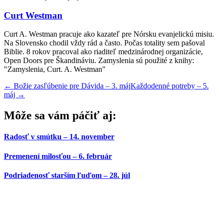
Curt Westman
Curt A. Westman pracuje ako kazateľ pre Nórsku evanjelickú misiu.
Na Slovensko chodil vždy rád a často. Počas totality sem pašoval
Biblie. 8 rokov pracoval ako riaditeľ medzinárodnej organizácie,
Open Doors pre Škandináviu. Zamyslenia sú použité z knihy:
"Zamyslenia, Curt. A. Westman"
←
Božie zasľúbenie pre Dávida – 3. máj
Každodenné potreby – 5.
máj
→
Môže sa vám páčiť aj:
Radosť v smútku – 14. november
Premenení milosťou – 6. február
Podriadenosť starším ľuďom – 28. júl