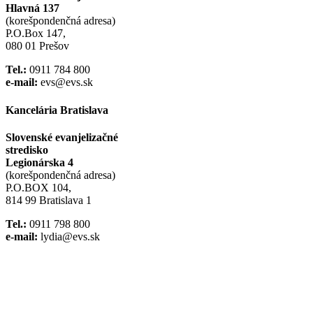
Hlavná 137
(korešpondenčná adresa)
P.O.Box 147,
080 01 Prešov
Tel.:
0911 784 800
e-mail:
evs@evs.sk
Kancelária Bratislava
Slovenské evanjelizačné
stredisko
Legionárska 4
(korešpondenčná adresa)
P.O.BOX 104,
814 99 Bratislava 1
Tel.:
0911 798 800
e-mail:
lydia@evs.sk