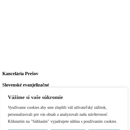
Facebook
Instagram
Kancelária Prešov
Slovenské evanjelizačné
stredisko
Hlavná 137
Vážime si vaše súkromie
(korešpondenčná adresa)
P.O.Box 147,
Využívame cookies aby sme zlepšili váš užívateľský zážitok,
080 01 Prešov
personalizovali pre vás obsah a analyzovali našu návštevnosť.
Tel.:
0911 784 800
Kliknutím na "Súhlasím" vyjadrujete súhlas s používaním cookies.
e-mail:
evs@evs.sk