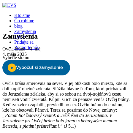
Kto sme
Čo robíme
blog
Zamyslenia
Zamyslenia
knihy
Pridajte sa
Podporte nás
Ovčia brána – 4. máj
4. mája 2025
Vyberte stranu
Ovčia brána smerovala na sever. V jej blízkosti bolo miesto, kde sa
dali kúpiť obetné zvieratá. Slúžila hlavne ľuďom, ktorí prichádzali
do Jeruzalema zďaleka, aby si so sebou na dvoj-trojdňovú cestu
nemuseli vodiť zvieratá. Kúpili si ich za peniaze vedľa Ovčej brány.
Keď za zviera zaplatili, previedli ho cez Ovčiu bránu do chrámu,
kde ho obetovali Pánovi. Teraz sa pozrime do Novej zmluvy:
„Potom bol židovský sviatok a Ježiš išiel do Jeruzalema. V
Jeruzaleme pri Ovčej bráne bolo jazero s hebrejským menom
Betezda, s piatimi prístrešiami.“
(J 5,1)