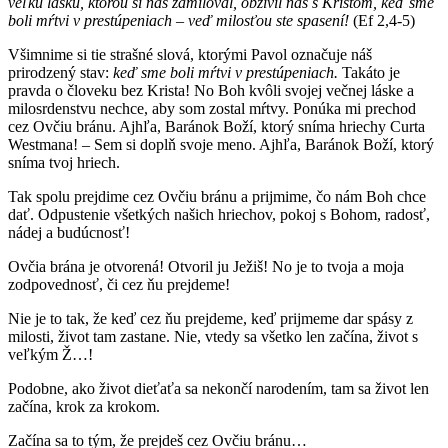
veľkú lásku, ktorou si nás zamiloval, obživil nás s Kristom, keď sme
boli mŕtvi v prestúpeniach – veď milosťou ste spasení!
(Ef 2,4-5)
Všimnime si tie strašné slová, ktorými Pavol označuje náš
prirodzený stav:
keď sme boli mŕtvi v prestúpeniach.
Takáto je
pravda o človeku bez Krista! No Boh kvôli svojej večnej láske a
milosrdenstvu nechce, aby som zostal mŕtvy. Ponúka mi prechod
cez Ovčiu bránu. Ajhľa, Baránok Boží, ktorý sníma hriechy Curta
Westmana! – Sem si doplň svoje meno. Ajhľa, Baránok Boží, ktorý
sníma tvoj hriech.
Tak spolu prejdime cez Ovčiu bránu a prijmime, čo nám Boh chce
dať. Odpustenie všetkých našich hriechov, pokoj s Bohom, radosť,
nádej a budúcnosť!
Ovčia brána je otvorená! Otvoril ju Ježiš! No je to tvoja a moja
zodpovednosť, či cez ňu prejdeme!
Nie je to tak, že keď cez ňu prejdeme, keď prijmeme dar spásy z
milosti, život tam zastane. Nie, vtedy sa všetko len začína, život s
veľkým Ž…!
Podobne, ako život dieťaťa sa nekončí narodením, tam sa život len
začína, krok za krokom.
Začína sa to tým, že prejdeš cez Ovčiu bránu…