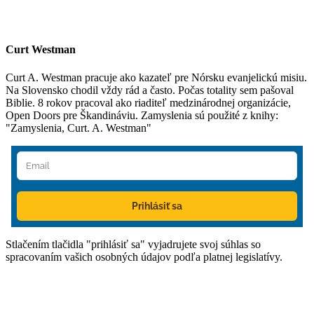
Curt Westman
Curt A. Westman pracuje ako kazateľ pre Nórsku evanjelickú misiu.
Na Slovensko chodil vždy rád a často. Počas totality sem pašoval
Biblie. 8 rokov pracoval ako riaditeľ medzinárodnej organizácie,
Open Doors pre Škandináviu. Zamyslenia sú použité z knihy:
"Zamyslenia, Curt. A. Westman"
Prihlásiť sa
Stlačením tlačidla "prihlásiť sa" vyjadrujete svoj súhlas so
spracovaním vašich osobných údajov podľa platnej legislatívy.