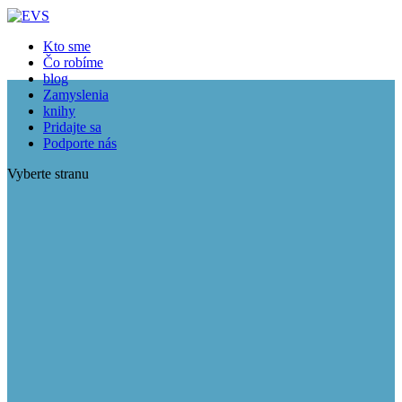
Kto sme
Čo robíme
blog
Zamyslenia
knihy
Pridajte sa
Podporte nás
Vyberte stranu