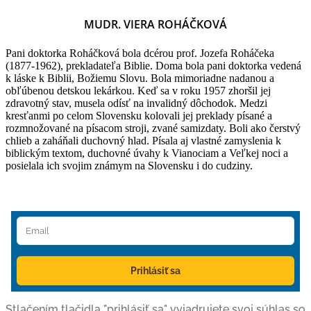
MUDR. VIERA ROHÁČKOVÁ
Pani doktorka Roháčková bola dcérou prof. Jozefa Roháčeka
(1877-1962), prekladateľa Biblie. Doma bola pani doktorka vedená
k láske k Biblii, Božiemu Slovu. Bola mimoriadne nadanou a
obľúbenou detskou lekárkou. Keď sa v roku 1957 zhoršil jej
zdravotný stav, musela odísť na invalidný dôchodok. Medzi
kresťanmi po celom Slovensku kolovali jej preklady písané a
rozmnožované na písacom stroji, zvané samizdaty. Boli ako čerstvý
chlieb a zaháňali duchovný hlad. Písala aj vlastné zamyslenia k
biblickým textom, duchovné úvahy k Vianociam a Veľkej noci a
posielala ich svojim známym na Slovensku i do cudziny.
Prihlásiť sa
Stlačením tlačidla "prihlásiť sa" vyjadrujete svoj súhlas so