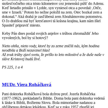
stošesťročného otca tristo kilometrov cez jemenskú púšť do Adenu.
Keď lietadlo pristálo v Lydde, syn vyniesol otca a povedal: ,Otče,
sme v Izraeli.’ Potom ho nežne položil na zem. Otec bozkal zem a
dokonal.“ Aká drahá je zasľúbená zem Abrahámovmu potomstvu.
O čo drahšou má byť kresťanovi tá krásna krajina, kam nám išiel
Spasiteľ pripraviť miesto.
Keby Pán dnes poslal svojich anjelov s trúbou zhromaždiť Jeho
vyvolených, bol by si hotový?
Nieto ohňa, nieto vody, ktoré by zo zeme zničili nás, kým hodina
neodbila a Boží nezavznel hlas!
Až zvuk trúby zjaví svetu, že prišlo to leto milostivé a že duše naše v
sláve Kristovej budú živé.
PS 225, 1 a 4
MUDr. Viera Roháčková
Pani doktorka Roháčková bola dcérou prof. Jozefa Roháčeka
(1877-1962), prekladateľa Biblie. Doma bola pani doktorka vedená
k láske k Biblii, Božiemu Slovu. Bola mimoriadne nadanou a
obľúbenou detskou lekárkou. Keď sa v roku 1957 zhoršil jej