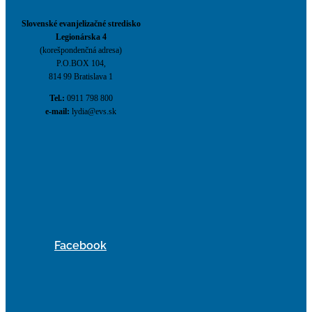
Slovenské evanjelizačné stredisko
Legionárska 4
(korešpondenčná adresa)
P.O.BOX 104,
814 99 Bratislava 1
Tel.:
0911 798 800
e-mail:
lydia@evs.sk
Facebook