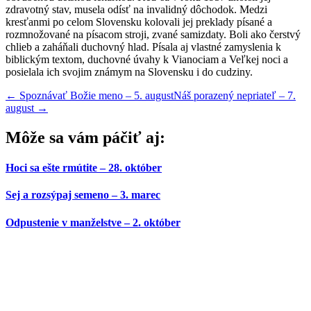
zdravotný stav, musela odísť na invalidný dôchodok. Medzi
kresťanmi po celom Slovensku kolovali jej preklady písané a
rozmnožované na písacom stroji, zvané samizdaty. Boli ako čerstvý
chlieb a zaháňali duchovný hlad. Písala aj vlastné zamyslenia k
biblickým textom, duchovné úvahy k Vianociam a Veľkej noci a
posielala ich svojim známym na Slovensku i do cudziny.
←
Spoznávať Božie meno – 5. august
Náš porazený nepriateľ – 7.
august
→
Môže sa vám páčiť aj:
Hoci sa ešte rmútite – 28. október
Sej a rozsýpaj semeno – 3. marec
Odpustenie v manželstve – 2. október