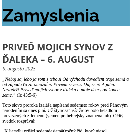
Zamyslenia
PRIVEĎ MOJICH SYNOV Z
ĎALEKA – 6. AUGUST
6. augusta 2025
„Neboj sa, lebo ja som s tebou! Od východu dovediem tvoje semä a
od západu ťa zhromaždím. Poviem severu: Daj sem! A juhu:
Nezadrž! Priveď mojich synov z ďaleka a moje dcéry od konca
zeme.“
(Iz 43:5-6)
Toto slovo proroka Izaiáša napísané sedemsto rokov pred Pánovým
narodením sa dnes plní. Už štyridsaťtisíc židov bolo lietadlom
prevezených z Jemenu (yemen po hebrejsky znamená juh). Očitý
svedok rozprával:
„K lietadlu prišiel sedemdesiatpäťročný žid, ktorý niesol