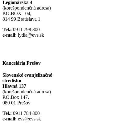
Legionárska 4
(korešpondenčná adresa)
P.O.BOX 104,
814 99 Bratislava 1
Tel.:
0911 798 800
e-mail:
lydia@evs.sk
Facebook
Instagram
Kancelária Prešov
Slovenské evanjelizačné
stredisko
Hlavná 137
(korešpondenčná adresa)
P.O.Box 147,
080 01 Prešov
Tel.:
0911 784 800
e-mail:
evs@evs.sk
Spotify podcast
iTunes podcast