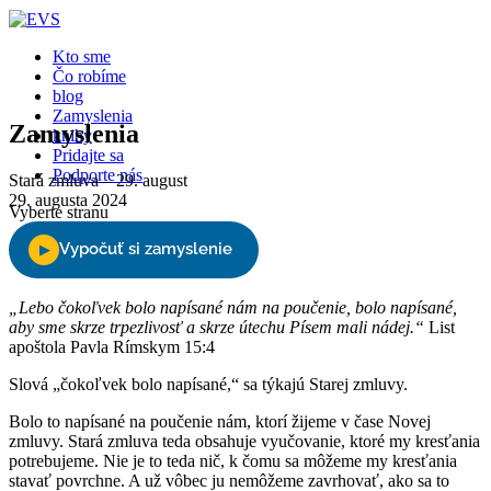
Kto sme
Čo robíme
blog
Zamyslenia
Zamyslenia
knihy
Pridajte sa
Podporte nás
Stará zmluva – 29. august
29. augusta 2024
Vyberte stranu
„Lebo čokoľvek bolo napísané nám na poučenie, bolo napísané,
aby sme skrze trpezlivosť a skrze útechu Písem mali nádej.“
List
apoštola Pavla Rímskym 15:4
Slová „čokoľvek bolo napísané,“ sa týkajú Starej zmluvy.
Bolo to napísané na poučenie nám, ktorí žijeme v čase Novej
zmluvy. Stará zmluva teda obsahuje vyučovanie, ktoré my kresťania
potrebujeme. Nie je to teda nič, k čomu sa môžeme my kresťania
stavať povrchne. A už vôbec ju nemôžeme zavrhovať, ako sa to