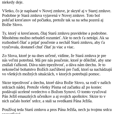
niekedy deje.
Všetko, čo je napísané v Novej zmluve, je skryté aj v Starej zmluve.
Podobne je Stará zmluva vyjavená v Novej zmluve. Toto bol
pohľad kresťanov od počiatku, pretože tak sa na seba pozerá aj
Božie Slovo.
Ty, ktorý si kresťanom, čítaj Starú zmluvu pravidelne a podrobne.
Mnohému možno nebudeš rozumieť. Ale to nech ťa netrápi. Ak sa
rozhodneš čítať a prijať poučenie a necháš Starú zmluvu, aby ťa
vyučovala, dostaneš chuť čítať ju viac a viac.
Zo Slova, ktoré je na dnes určené, vidíme, že Stará zmluva je pre
nás veľmi potrebná. Má pre nás poučenie, ktoré je dôležité, aby sme
znášali ťažkosti. Dáva nám trpezlivosť, a dáva nám útechu. Je to
nekonečné bohatstvo Božích zasľúbení pre ľudí, ktorí sa nachádzajú
vo všetkých možných situáciách, v ktorých potrebujú pomoc.
Skrze trpezlivosť a útechu, ktoré dáva Božie Slovo, sa rodí v našich
srdciach nádej. Pretože všetky Písma od začiatku až po koniec
podávajú ucelené svedectvo o Božom Synovi. O tomto vyučoval
Pán Ježiš emauzkých učeníkov a aj svojich apoštolov. Skrze to v
nich začalo horieť srdce, a stali sa svedkami Pána Ježiša.
Používaj teda Starú zmluvu a pros Pána Ježiša, nech ju tvojmu srdcu