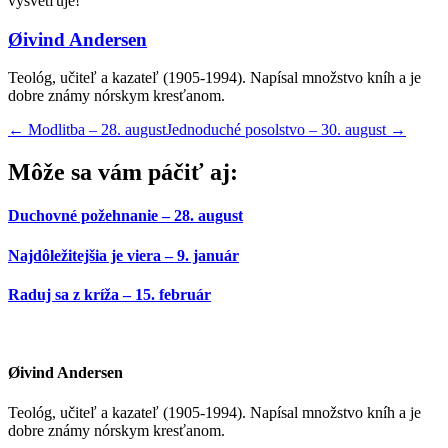
vysvetľuje!
Øivind Andersen
Teológ, učiteľ a kazateľ (1905-1994). Napísal množstvo kníh a je
dobre známy nórskym kresťanom.
←
Modlitba – 28. august
Jednoduché posolstvo – 30. august
→
Môže sa vám páčiť aj:
Duchovné požehnanie – 28. august
Najdôležitejšia je viera – 9. január
Raduj sa z kríža – 15. február
Øivind Andersen
Teológ, učiteľ a kazateľ (1905-1994). Napísal množstvo kníh a je
dobre známy nórskym kresťanom.