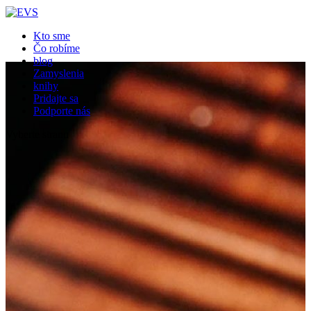
Close
Kto sme
Čo robíme
blog
Zamyslenia
knihy
Pridajte sa
Podporte nás
Vyberte stranu