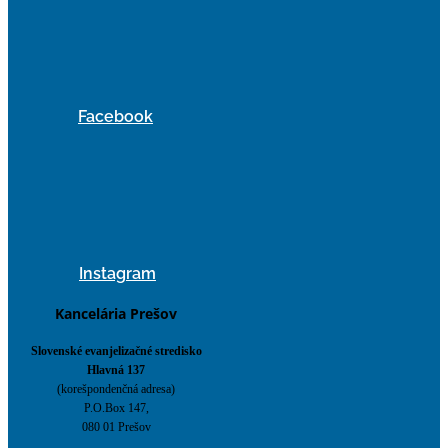
Facebook
Instagram
Kancelária Prešov
Slovenské evanjelizačné stredisko
Hlavná 137
(korešpondenčná adresa)
P.O.Box 147,
080 01 Prešov