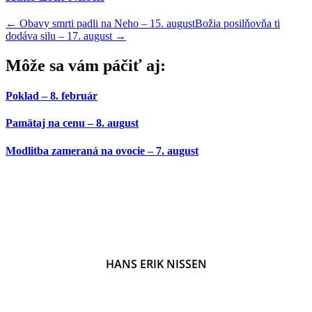
←
Obavy smrti padli na Neho – 15. august
Božia posilňovňa ti
dodáva silu – 17. august
→
Môže sa vám páčiť aj:
Poklad – 8. február
Pamätaj na cenu – 8. august
Modlitba zameraná na ovocie – 7. august
HANS ERIK NISSEN