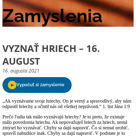
Zamyslenia
VYZNAŤ HRIECH – 16.
AUGUST
16. augusta 2021
„Ak vyznávame svoje hriechy, On je verný a spravodlivý, aby nám
odpustil hriechy a očistil nás od všetkej neprávosti.“ 1. list Jána 1:9
Prečo ľudia tak málo vyznávajú hriechy? Je to preto, že existuje
málo povedomia hriechu. Ak nepovažuješ hriech za hriech, nemá
zmysel ho vyznávať. Chyby sa dajú napraviť. Čo si nemal urobiť,
spravíš nabudúce inak. Chyby sa dajú napraviť. V podstate je to