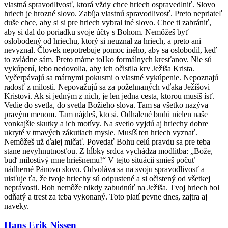
vlastná spravodlivosť, ktorá vždy chce hriech ospravedlniť. Slovo
hriech je hrozné slovo. Zabíja vlastnú spravodlivosť. Preto nepriateľ
duše chce, aby si si pre hriech vybral iné slovo. Chce ti zabrániť,
aby si dal do poriadku svoje účty s Bohom. Nemôžeš byť
oslobodený od hriechu, ktorý si neuznal za hriech, a preto ani
nevyznal. Človek nepotrebuje pomoc iného, aby sa oslobodil, keď
to zvládne sám. Preto máme toľko formálnych kresťanov. Nie sú
vykúpení, lebo nedovolia, aby ich očistila krv Ježiša Krista.
Vyčerpávajú sa márnymi pokusmi o vlastné vykúpenie. Nepoznajú
radosť z milosti. Nepovažujú sa za požehnaných vďaka Ježišovi
Kristovi. Ak si jedným z nich, je len jedna cesta, ktorou musíš ísť.
Vedie do svetla, do svetla Božieho slova. Tam sa všetko nazýva
pravým menom. Tam nájdeš, kto si. Odhalené budú nielen naše
vonkajšie skutky a ich motívy. Na svetlo vyjdú aj hriechy dobre
ukryté v tmavých zákutiach mysle. Musíš ten hriech vyznať.
Nemôžeš už ďalej mlčať. Povedať Bohu celú pravdu sa pre teba
stane nevyhnutnosťou. Z hĺbky srdca vychádza modlitba: „Bože,
buď milostivý mne hriešnemu!“ V tejto situácii smieš počuť
nádherné Pánovo slovo. Odvoláva sa na svoju spravodlivosť a
uisťuje ťa, že tvoje hriechy sú odpustené a si očistený od všetkej
neprávosti. Boh nemôže nikdy zabudnúť na Ježiša. Tvoj hriech bol
odňatý a trest za teba vykonaný. Toto platí pevne dnes, zajtra aj
naveky.
Hans Erik Nissen