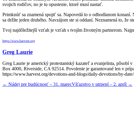
svojich rodičov, no je tu opustenie, ktoré musí nastať.
Primknúť sa znamená spojiť sa. Napovedá to o odhodlanom konaní. Na p
sa držíte jeden druhého. Navzájom ste si oddaní. Neznamená to, že ste
Tvoj najdôležitejší vzťah je vzťah s tvojím životným partnerom. Najp
https://www.harvest.org
Greg Laurie
Greg Laurie je americký protestantský kazateľ a evanjelista, pôsobí 
Box 4000, Riverside, CA 92514. Povolenie je garantované len v prípad
https://www.harvest.org/devotions-and-blogs/daily-devotions/by-date
←
Nádej pre budúcnosť – 31. marec
Víťazstvo v utrpení – 2. apríl
→