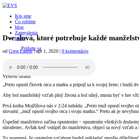
Kto sme
Čo robíme
blog
Zamyslenia
Dve slová, ktoré potrebuje každé manželstv
knihy
Pridajte sa
od
Greg Laurie
|
apr 1, 2020
|
0 komentárov
Podporte nás
Vyberte stranu
„Preto opustí človek otca a matku a pripojí sa k svojej žene; i budú dv
Aby bol manželský vzťah plný života a bol silný, musia byť v hre v
Prvá kniha Mojžišova nás v 2:24 nabáda: „Preto muž opustí svojho o
slovami: „muž opustí svojho otca i svoju matku.“ Preto ak je nevyhn
Úspešné manželstvo začína opustením − opustením všetkých druhotných
súrodenec. Avšak keď vstúpiš do manželstva, objaví sa nový vzťah a no
To znamená, že ostatným vzťahom budeš prikladať menšiu dôležitosť