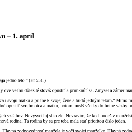
o – 1. apríl
aja jedno telo.“ (Ef 5:31)
ždy dve veľmi dôležité slová: opustiť a primknúť sa. Zmysel a zámer 
tca i svoju matku a priľne k svojej žene a budú jedným telom.“ Mimo 
utné opustiť svojho otca a matku, potom musíš všetky druhotné väzby p
 vzťahov. Nevysvetľuj si to zle. Nevravím, že keď budeš v manželstve, 
vá rodina. Tá rodina by sa pre teba mala stať prioritou číslo jeden.
. Hlavná zodpovednosť manžela je voči svojej manželke. Hlavná zodp