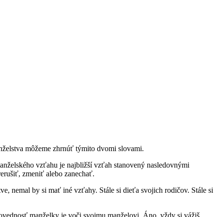
manželstva môžeme zhrnúť týmito dvomi slovami.
manželského vzťahu je najbližší vzťah stanovený nasledovnými
rerušiť, zmeniť alebo zanechať.
nemal by si mať iné vzťahy. Stále si dieťa svojich rodičov. Stále si
ovednosť manželky je voči svojmu manželovi. Áno, vždy si vážiš