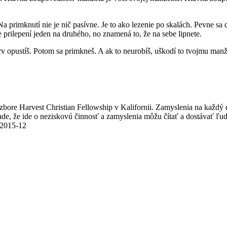
rimknutí nie je nič pasívne. Je to ako lezenie po skalách. Pevne sa d
 prilepení jeden na druhého, no znamená to, že na sebe lipnete.
rv opustíš. Potom sa primkneš. A ak to neurobíš, uškodí to tvojmu manž
v zbore Harvest Christian Fellowship v Kalifornii. Zamyslenia na každý
e, že ide o neziskovú činnosť a zamyslenia môžu čítať a dostávať ľudia
/2015-12