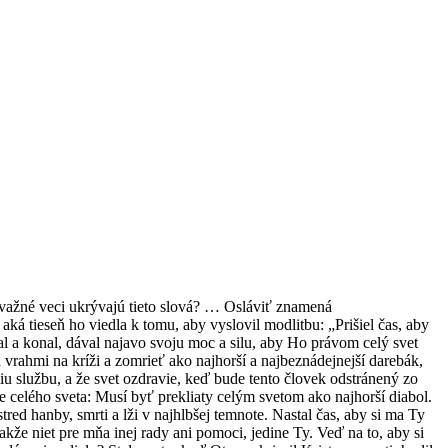
závažné veci ukrývajú tieto slová? … Osláviť znamená
aká tieseň ho viedla k tomu, aby vyslovil modlitbu: „Prišiel čas, aby
al a konal, dával najavo svoju moc a silu, aby Ho právom celý svet
a vrahmi na kríži a zomrieť ako najhorší a najbeznádejnejší darebák,
u službu, a že svet ozdravie, keď bude tento človek odstránený zo
 celého sveta: Musí byť prekliaty celým svetom ako najhorší diabol.
d hanby, smrti a lži v najhlbšej temnote. Nastal čas, aby si ma Ty
akže niet pre mňa inej rady ani pomoci, jedine Ty. Veď na to, aby si