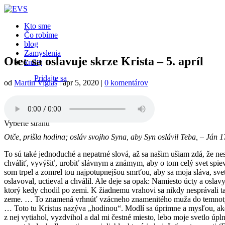
Close
Kto sme
Čo robíme
blog
Zamyslenia
Otec sa oslavuje skrze Krista – 5. apríl
knihy
Pridajte sa
od
Martin Viglaš
|
apr 5, 2020
|
0 komentárov
Podporte nás
Vyberte stranu
Otče, prišla hodina; osláv svojho Syna, aby Syn oslávil Teba,
– Ján 1
To sú také jednoduché a nepatrné slová, až sa našim ušiam zdá, že ne
chváliť, vyvýšiť, urobiť slávnym a známym, aby o tom celý svet spieva
som trpel a zomrel tou najpotupnejšou smrťou, aby sa moja sláva, svet
oslavoval, uctieval a chválil. Ale deje sa opak: Namiesto úcty a oslav
ktorý kedy chodil po zemi. K žiadnemu vrahovi sa nikdy nesprávali t
zeme. … To znamená vrhnúť vzácneho znamenitého muža do temnoty. Tak
… Toto tu Kristus nazýva „hodinou“. Modlí sa úprimne a mysľou, akoby
z nej vytiahol, vyzdvihol a dal mi čestné miesto, lebo moje svetlo úpl