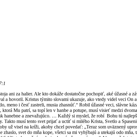
7:1
stoja ani za halier. Ale kto dokáže dostatočne pochopiť, aké úžasné a 
l a hovoril. Kristus týmito slovami ukazuje, ako vtedy videl veci On a 
lo, meno i česť zastreli, musia zhasnúť.“ Robil úžasné veci, slávne káz
y, ktorá Mu patrí, sa topí len v hanbe a potupe, musí visieť medzi dvom
ak hanebne a znevažujúco. … Každý si myslel, že robí Bohu tú najlepši
to musí tento svet prijať a uctiť si milého Krista, Svetlo a Spasenie
 už visel na kríži, akoby chcel povedať: „Teraz som uväznený uprostre
ne zhaslo, svet do mňa kope, všetci sa mi vyhýbajú a utekajú odo mňa, t