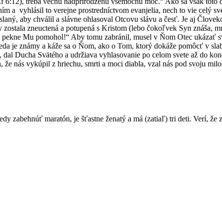
Ef 6:12), treba večnú nadprirodzenú všemocnú moc.“ Ako sa však toto osl
 vyhlásil to verejne prostredníctvom evanjelia, nech to vie celý svet
laný, aby chválil a slávne ohlasoval Otcovu slávu a česť. Je aj Človek
y zostala zneuctená a potupená s Kristom (lebo čokoľvek Syn znáša, musí
ko pekne Mu pomohol!“ Aby tomu zabránil, musel v Ňom Otec ukázať sv
da je známy a káže sa o Ňom, ako o Tom, ktorý dokáže pomôcť v slabost
esá, dal Ducha Svätého a udržiava vyhlasovanie po celom svete až do ko
, že nás vykúpil z hriechu, smrti a moci diabla, vzal nás pod svoju milo
edy zabehnúť maratón, je šťastne ženatý a má (zatiaľ) tri deti. Verí, ž