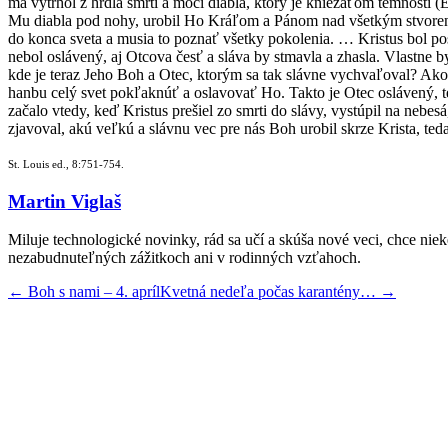
ma vytrhol z hrdla smrti a moci diabla, ktorý je kniežaťom temnosti (
Mu diabla pod nohy, urobil Ho Kráľom a Pánom nad všetkým stvorením a
do konca sveta a musia to poznať všetky pokolenia. … Kristus bol pos
nebol oslávený, aj Otcova česť a sláva by stmavla a zhasla. Vlastne b
kde je teraz Jeho Boh a Otec, ktorým sa tak slávne vychvaľoval? A
hanbu celý svet pokľaknúť a oslavovať Ho. Takto je Otec oslávený, te
začalo vtedy, keď Kristus prešiel zo smrti do slávy, vystúpil na neb
zjavoval, akú veľkú a slávnu vec pre nás Boh urobil skrze Krista, teda
St. Louis ed., 8:751-754.
Martin Viglaš
Miluje technologické novinky, rád sa učí a skúša nové veci, chce niek
nezabudnuteľných zážitkoch ani v rodinných vzťahoch.
←
Boh s nami – 4. apríl
Kvetná nedeľa počas karantény…
→