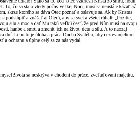
ávenie udialo? Stalo sa to, keď Otec vzkriesil Krista zo smrti, hodil
. To, čo sa stalo vtedy počas Veľkej Noci, musí sa neustále kázať až
om, skrze ktorého sa dáva Otec poznať a oslavuje sa. Ak by Kristus
 podstúpiť a znášať aj Otec), aby sa svet a všetci rúhali: „Pozrite,
oju silu a moc a dať Mu takú veľkú česť, že pred Ním musí na svoju
i, hanbe a smrti a zmeniť ich na život, úctu a silu. A to naozaj
nca dní. Lebo to je úloha a práca Ducha Svätého, aby cez evanjelium
sť a ochranu a úplne celý sa za nás vydal.
e zmysel života sa neskrýva v chodení do práce, zveľaďovaní majetku,