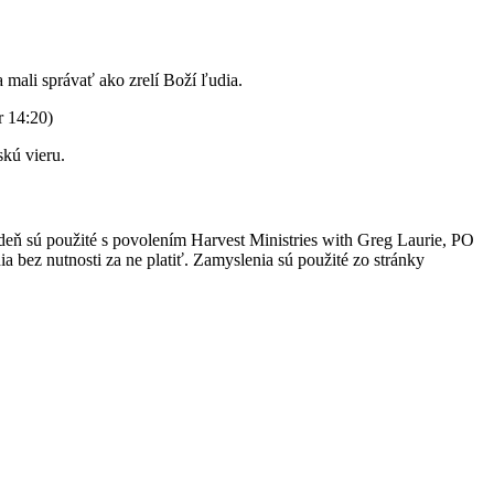
mali správať ako zrelí Boží ľudia.
r 14:20)
skú vieru.
 deň sú použité s povolením Harvest Ministries with Greg Laurie, PO
 bez nutnosti za ne platiť. Zamyslenia sú použité zo stránky