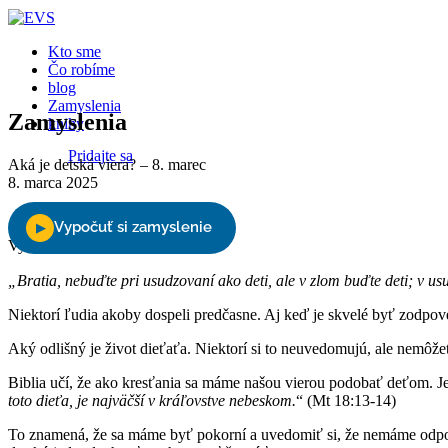
Close
Kto sme
Čo robíme
blog
Zamyslenia
Zamyslenia
knihy
Pridajte sa
Aká je detská viera? – 8. marec
8. marca 2025
Podporte nás
Vyberte stranu
„Bratia, nebuďte pri usudzovaní ako deti, ale v zlom buďte deti; v u
Niektorí ľudia akoby dospeli predčasne. Aj keď je skvelé byť zodpove
Aký odlišný je život dieťaťa. Niektorí si to neuvedomujú, ale nemôže
Biblia učí, že ako kresťania sa máme našou vierou podobať deťom. Je
toto dieťa, je najväčší v kráľovstve nebeskom.
“ (Mt 18:13-14)
To znamená, že sa máme byť pokorní a uvedomiť si, že nemáme odpov