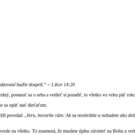
sudzovaní buďte dospelí.“
–
1.Kor 14:20
dný, postarať sa o seba a vedieť si poradiť, to všetko vo veku päť rok
te sa opäť stať dieťaťom.
žiš povedal: „
Veru, hovorím vám: Ak sa neobrátite a nebudete ako deti
ede na všetko. To znamená, že musíme úplne závisieť na Bohu a veriť