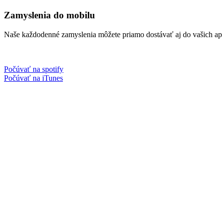
Zamyslenia do mobilu
Naše každodenné zamyslenia môžete priamo dostávať aj do vašich aplik
Počúvať na spotify
Počúvať na iTunes
Facebook
Instagram
Spotify podcast
iTunes podcast