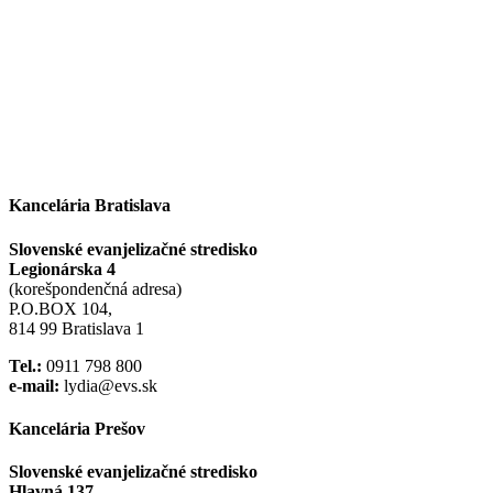
Kancelária Bratislava
Slovenské evanjelizačné stredisko
Legionárska 4
(korešpondenčná adresa)
P.O.BOX 104,
814 99 Bratislava 1
Tel.:
0911 798 800
e-mail:
lydia@evs.sk
Kancelária Prešov
Slovenské evanjelizačné stredisko
Hlavná 137