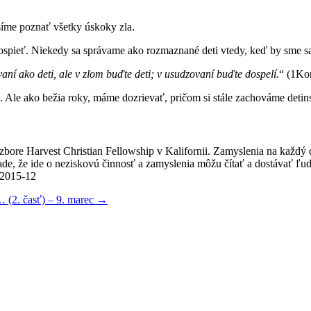
síme poznať všetky úskoky zla.
dospieť. Niekedy sa správame ako rozmaznané deti vtedy, keď by sme sa 
aní ako deti, ale v zlom buďte deti; v usudzovaní buďte dospelí.
“ (1Ko
 Ale ako bežia roky, máme dozrievať, pričom si stále zachováme detin
v zbore Harvest Christian Fellowship v Kalifornii. Zamyslenia na každý
e, že ide o neziskovú činnosť a zamyslenia môžu čítať a dostávať ľudia
/2015-12
 (2. časť) – 9. marec
→