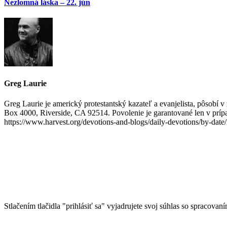
Nezlomná láska – 22. jún
Greg Laurie
Greg Laurie je americký protestantský kazateľ a evanjelista, pôsobí 
Box 4000, Riverside, CA 92514. Povolenie je garantované len v prípad
https://www.harvest.org/devotions-and-blogs/daily-devotions/by-date
Stlačením tlačidla "prihlásiť sa" vyjadrujete svoj súhlas so spracovan