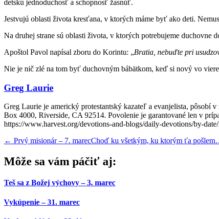
detskú jednoduchosť a schopnosť žasnúť.
Jestvujú oblasti života kresťana, v ktorých máme byť ako deti. Nemu
Na druhej strane sú oblasti života, v ktorých potrebujeme duchovne 
Apoštol Pavol napísal zboru do Korintu: „
Bratia, nebuďte pri usudzov
Nie je nič zlé na tom byť duchovným bábätkom, keď si nový vo viere.
Greg Laurie
Greg Laurie je americký protestantský kazateľ a evanjelista, pôsobí 
Box 4000, Riverside, CA 92514. Povolenie je garantované len v prípad
https://www.harvest.org/devotions-and-blogs/daily-devotions/by-date
←
Prvý misionár – 7. marec
Choď ku všetkým, ku ktorým ťa pošlem…
Môže sa vám páčiť aj:
Teš sa z Božej výchovy – 3. marec
Vykúpenie – 31. marec