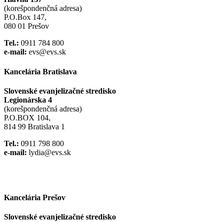
(korešpondenčná adresa)
P.O.Box 147,
080 01 Prešov
Tel.:
0911 784 800
e-mail:
evs@evs.sk
Kancelária Bratislava
Slovenské evanjelizačné stredisko
Legionárska 4
(korešpondenčná adresa)
P.O.BOX 104,
814 99 Bratislava 1
Tel.:
0911 798 800
e-mail:
lydia@evs.sk
Facebook
Instagram
Kancelária Prešov
Slovenské evanjelizačné stredisko