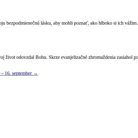
svoju bezpodmienečnú lásku, aby mohli poznať, ako hlboko si ich vážim.
oj život odovzdal Bohu. Skrze evanjelizačné zhromaždenia zasiahol po
e – 16. september
→