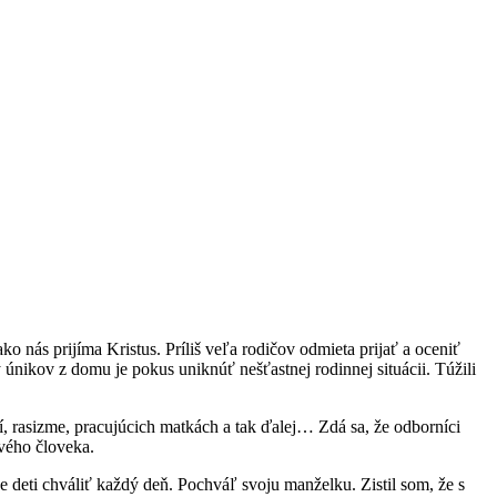
nás prijíma Kristus. Príliš veľa rodičov odmieta prijať a oceniť
 únikov z domu je pokus uniknúť nešťastnej rodinnej situácii. Túžili
, rasizme, pracujúcich matkách a tak ďalej… Zdá sa, že odborníci
tvého človeka.
e deti chváliť každý deň. Pochváľ svoju manželku. Zistil som, že s