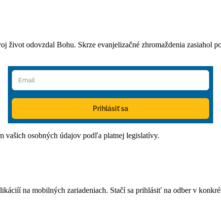
oj život odovzdal Bohu. Skrze evanjelizačné zhromaždenia zasiahol po
Prihlásiť sa
ím vašich osobných údajov podľa platnej legislatívy.
áciíí na mobilných zariadeniach. Stačí sa prihlásiť na odber v konkrétn