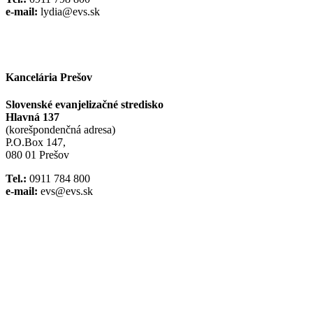
e-mail:
lydia@evs.sk
Facebook
Instagram
Kancelária Prešov
Slovenské evanjelizačné stredisko
Hlavná 137
(korešpondenčná adresa)
P.O.Box 147,
080 01 Prešov
Tel.:
0911 784 800
e-mail:
evs@evs.sk
Spotify podcast
iTunes podcast