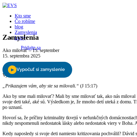
Close
Kto sme
Čo robíme
blog
Zamyslenia
Zamyslenia
knihy
Pridajte sa
Ako milovať – 15. september
15. septembra 2025
Podporte nás
Vyberte stranu
„Prikazujem vám, aby ste sa milovali.“
(J 15:17)
Ako by sme mali milovať? Mali by sme milovať tak, ako nás miloval B
svoje deti také, aké sú. Výsledkom je, že mnoho detí uteká z domu. T
po uznaní.
Hovorí sa, že príčiny kriminality tkvejú v nefunkčných domácnostiac
nikdy nespomenuli nedostatok lásky alebo nedostatok viery v Boha. A
Kedy naposledy si svoje deti namiesto kritizovania pochválil? Dávid 