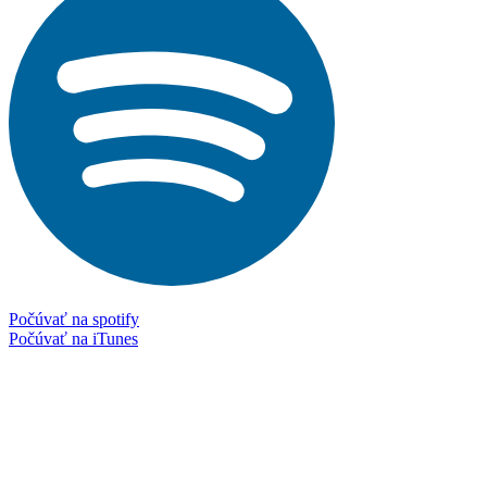
Počúvať na spotify
Počúvať na iTunes
Facebook
Instagram
Spotify podcast
iTunes podcast