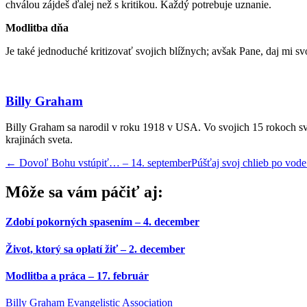
chválou zájdeš ďalej než s kritikou. Každý potrebuje uznanie.
Modlitba dňa
Je také jednoduché kritizovať svojich blížnych; avšak Pane, daj mi 
Billy Graham
Billy Graham sa narodil v roku 1918 v USA. Vo svojich 15 rokoch sv
krajinách sveta.
←
Dovoľ Bohu vstúpiť… – 14. september
Púšťaj svoj chlieb po vod
Môže sa vám páčiť aj:
Zdobí pokorných spasením – 4. december
Život, ktorý sa oplatí žiť – 2. december
Modlitba a práca – 17. február
Billy Graham Evangelistic Association