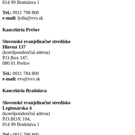
814 99 Bratislava 1
Tel.:
0911 798 800
e-mail:
lydia@evs.sk
Kancelária Prešov
Slovenské evanjelizačné stredisko
Hlavná 137
(korešpondenčná adresa)
P.O.Box 147,
080 01 Prešov
Tel.:
0911 784 800
e-mail:
evs@evs.sk
Kancelária Bratislava
Slovenské evanjelizačné stredisko
Legionárska 4
(korešpondenčná adresa)
P.O.BOX 104,
814 99 Bratislava 1
Tel.:
0911 798 800