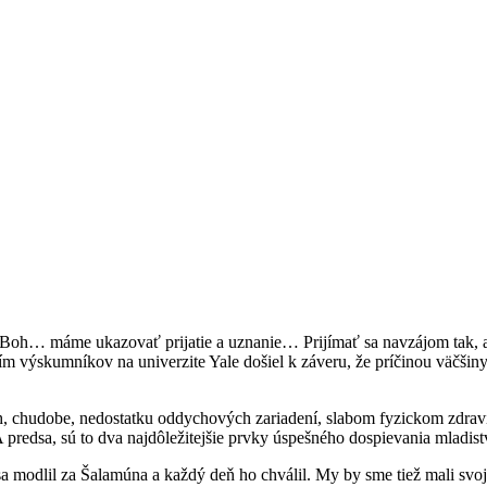
oh… máme ukazovať prijatie a uznanie… Prijímať sa navzájom tak, ako 
ím výskumníkov na univerzite Yale došiel k záveru, že príčinou väčšiny
h, chudobe, nedostatku oddychových zariadení, slabom fyzickom zdraví
 predsa, sú to dva najdôležitejšie prvky úspešného dospievania mladis
sa modlil za Šalamúna a každý deň ho chválil. My by sme tiež mali svoj