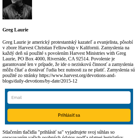
Greg Laurie
Greg Laurie je americký protestantský kazateľ a evanjelista, pôsobí
v zbore Harvest Christian Fellowship v Kalifornii. Zamyslenia na
každý deň sú použité s povolením Harvest Ministries with Greg
Laurie, PO Box 4000, Riverside, CA 92514. Povolenie je
garantované len v prípade, že ide o neziskovú činnosť a zamyslenia
môžu čítať a dostávať ľudia bez nutnosti za ne platiť. Zamyslenia sú
použité zo stránky https://www.harvest.org/devotions-and-
blogs/daily-devotions/by-date/2015-12
Prihlásiť sa
Stlačením tlačidla "prihlásiť sa" vyjadrujete svoj súhlas so
spracovaním vašich osobných údajov podľa platnej legislatívy.