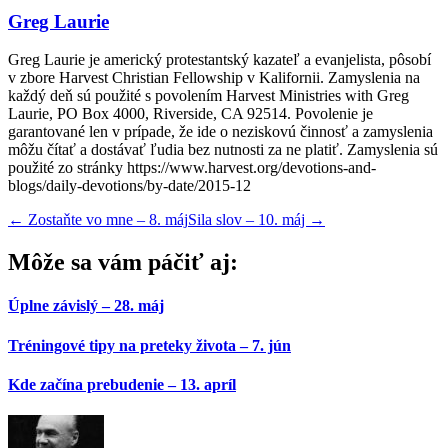
Greg Laurie
Greg Laurie je americký protestantský kazateľ a evanjelista, pôsobí
v zbore Harvest Christian Fellowship v Kalifornii. Zamyslenia na
každý deň sú použité s povolením Harvest Ministries with Greg
Laurie, PO Box 4000, Riverside, CA 92514. Povolenie je
garantované len v prípade, že ide o neziskovú činnosť a zamyslenia
môžu čítať a dostávať ľudia bez nutnosti za ne platiť. Zamyslenia sú
použité zo stránky https://www.harvest.org/devotions-and-
blogs/daily-devotions/by-date/2015-12
←
Zostaňte vo mne – 8. máj
Sila slov – 10. máj
→
Môže sa vám páčiť aj:
Úplne závislý – 28. máj
Tréningové tipy na preteky života – 7. jún
Kde začína prebudenie – 13. apríl