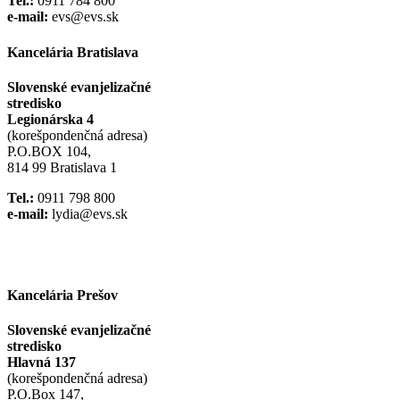
Tel.:
0911 784 800
e-mail:
evs@evs.sk
Kancelária Bratislava
Slovenské evanjelizačné
stredisko
Legionárska 4
(korešpondenčná adresa)
P.O.BOX 104,
814 99 Bratislava 1
Tel.:
0911 798 800
e-mail:
lydia@evs.sk
Facebook
Instagram
Kancelária Prešov
Slovenské evanjelizačné
stredisko
Hlavná 137
(korešpondenčná adresa)
P.O.Box 147,