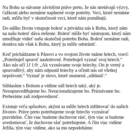
Na Bohu sa stávame závislými práve preto, že nás stretávajú výzvy,
ťažkosti alebo nemáme naplnené svoje potreby. Veci, ktoré nemáme
radi, môžu byť v skutočnosti veci, ktoré nám pomáhajú.
Do nášho života vstupuje bolesť a privádza nás k Bohu, ktorý nám
na našu bolesť dáva riešenie. Bolesť môže byť nástrojom, ktorý nám
umožňuje vidieť našu skutočnú potrebu Boha. Bolesť nemáme radi,
dostáva nás však k Bohu, ktorý ju môže odstrániť.
Keď prichádzame k Pánovi a vo svojom živote máme hriech, vraví:
„Potrebuješ spraviť nasledovné. Potrebuješ vyznať svoj hriech.“
Ako nás učí 1J 1:9: „Ak vyznávame svoje hriechy, On je verný a
spravodlivý, aby nám odpustil hriechy a očistil nás od všetkej
neprávosti.“ Vyznať je slovo, ktoré znamená „súhlasiť.“
Súhlasíme s Bohom a vidíme náš hriech taký, aký je.
Neospravedlňujeme ho. Neracionalizujeme ho. Priznávame ho.
Preberáme zaň zodpovednosť.
Existuje veľa spôsobov, akými sa môže hriech infiltrovať do našich
životov. Práve preto potrebujeme svoje hriechy vyznávať
pravidelne. Čím viac budeme duchovne rásť, tým viac si budeme
uvedomovať, že duchovne rásť potrebujeme. A čím viac vidíme
Ježiša, tým viac vidíme, ako sa mu nepodobáme.