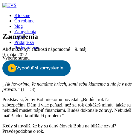
Kto sme
Čo robíme
blog
Zamyslenia
Zamyslenia
knihy
Pridajte sa
Podporte nás
Ako môžu byť ťažkosti nápomocné – 9. máj
9. mája 2022
Vyberte stranu
„Ak hovoríme, že nemáme hriech, sami seba klameme a nie je v nás
pravda.“
(1J 1:8)
Predstav si, že by Boh niekomu povedal: „Budúci rok ťa
zabezpečím. Dám ti viac peňazí, než za rok dokážeš minúť, takže sa
nebudeš musieť trápiť financiami. Budeš dokonale zdravý. Nebudeš
mať žiaden konflikt či problém.“
Kedy si myslíš, že by sa daný človek Bohu najbližšie ozval?
Pravdepodobne o rok.