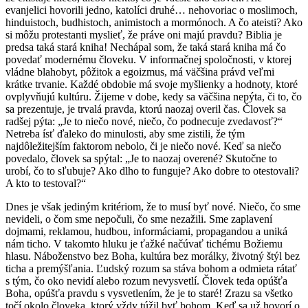
evanjelici hovorili jedno, katolíci druhé… nehovoriac o moslimoch,
hinduistoch, budhistoch, animistoch a mormónoch. A čo ateisti? Ako
si môžu protestanti myslieť, že práve oni majú pravdu? Biblia je
predsa taká stará kniha! Nechápal som, že taká stará kniha má čo
povedať modernému človeku. V informačnej spoločnosti, v ktorej
vládne blahobyt, pôžitok a egoizmus, má väčšina právd veľmi
krátke trvanie. Každé obdobie má svoje myšlienky a hodnoty, ktoré
ovplyvňujú kultúru. Žijeme v dobe, kedy sa väčšina nepýta, či to, čo
sa prezentuje, je trvalá pravda, ktorú naozaj overil čas. Človek sa
radšej pýta: „Je to niečo nové, niečo, čo podnecuje zvedavosť?“
Netreba ísť ďaleko do minulosti, aby sme zistili, že tým
najdôležitejším faktorom nebolo, či je niečo nové. Keď sa niečo
povedalo, človek sa spýtal: „Je to naozaj overené? Skutočne to
urobí, čo to sľubuje? Ako dlho to funguje? Ako dobre to otestovali?
A kto to testoval?“
Dnes je však jediným kritériom, že to musí byť nové. Niečo, čo sme
nevideli, o čom sme nepočuli, čo sme nezažili. Sme zaplavení
dojmami, reklamou, hudbou, informáciami, propagandou a uniká
nám ticho. V takomto hluku je ťažké načúvať tichému Božiemu
hlasu. Náboženstvo bez Boha, kultúra bez morálky, životný štýl bez
ticha a premýšľania. Ľudský rozum sa stáva bohom a odmieta rátať
s tým, čo oko nevidí alebo rozum nevysvetlí. Človek teda opúšťa
Boha, opúšťa pravdu s vysvetlením, že je to staré! Zrazu sa všetko
točí okolo človeka, ktorý vždy túžil byť bohom. Keď sa už hovorí o