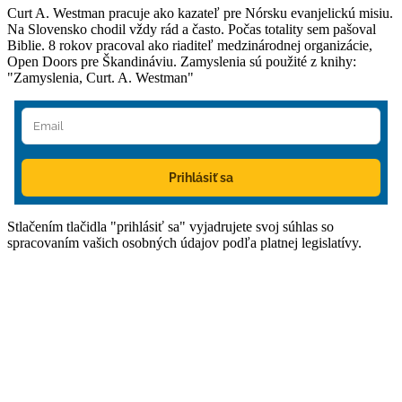
Curt A. Westman pracuje ako kazateľ pre Nórsku evanjelickú misiu.
Na Slovensko chodil vždy rád a často. Počas totality sem pašoval
Biblie. 8 rokov pracoval ako riaditeľ medzinárodnej organizácie,
Open Doors pre Škandináviu. Zamyslenia sú použité z knihy:
"Zamyslenia, Curt. A. Westman"
Prihlásiť sa
Stlačením tlačidla "prihlásiť sa" vyjadrujete svoj súhlas so
spracovaním vašich osobných údajov podľa platnej legislatívy.