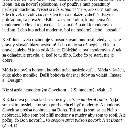
Bohu, tak sa hovorí spôsobom, aký používa muž posadnutý
nečistým duchom:
Prišiel si nás zahubiť! Viem, kto si.
V kultúre,
kde človek nevidí viac, než len to, čo dokáže vidieť ľudským
pohľadom, sa považuje Biblia za starú knihu, ktorá nemá čo
modernému človeku povedať. Ja som tiež patril k moderným
ľuďom. Lebo kto nebol moderný, bol nemoderný alebo „pozadu“.
Keď duch sveta rozhoduje v posudzovaní múdrosti, vtedy sa staré
pravdy stávajú bláznovstvom! Lebo nikto sa už nepýta, či je to
pravda, alebo či je to odskúšané. Dôležité je byť moderným. A tak
sa odhadzuje pravda, aj keď je tu dlho. Lebo čo je staré, nie je
dobré.
Móda je novým bohom, ktorého treba nasledovať… Móda v šatách,
etike alebo morálke. Ďalší bohovia dnešnej doby sa volajú „Image“
a „Design“.
Nie si azda nemoderným človekom…? Si moderný, však…?
Každá nová generácia si o sebe myslí:
Sme moderní ľudia.
Aj ja
som si to myslel, lebo som predsa chcel byť moderný. A moderný
človek sa predsa neobracia na Boha. Tak ani ja som sa na Neho
neobracal, lebo som bol píliš moderný a múdry aby som to robil. Ale
počuj, čo Boh hovorí:
„Vo
svojom srdci blázon hovorí: Niet Boha!“
(Ž 14,1)