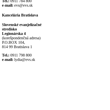
Tel.:
0911 784 800
e-mail:
evs@evs.sk
Kancelária Bratislava
Slovenské evanjelizačné
stredisko
Legionárska 4
(korešpondenčná adresa)
P.O.BOX 104,
814 99 Bratislava 1
Tel.:
0911 798 800
e-mail:
lydia@evs.sk
Facebook