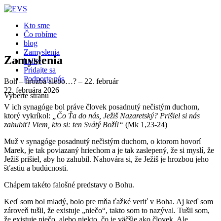
Kto sme
Čo robíme
blog
Zamyslenia
Zamyslenia
knihy
Pridajte sa
Podporte nás
Boh – hrozba alebo…? – 22. február
22. februára 2026
Vyberte stranu
V ich synagóge bol práve človek posadnutý nečistým duchom,
ktorý vykríkol:
„Čo Ťa
do nás, Ježiš Nazaretský? Prišiel si nás
zahubiť! Viem, kto si: ten Svätý Boží!“
(Mk 1,23-24)
Muž v synagóge posadnutý nečistým duchom, o ktorom hovorí
Marek, je tak poviazaný hriechom a je tak zaslepený, že si myslí, že
Ježiš prišiel, aby ho zahubil. Nahovára si, že Ježiš je hrozbou jeho
šťastiu a budúcnosti.
Chápem takéto falošné predstavy o Bohu.
Keď som bol mladý, bolo pre mňa ťažké veriť v Boha. Aj keď som
zároveň tušil, že existuje „niečo“, takto som to nazýval. Tušil som,
že existuje niečo, alebo niekto, čo je väčšie ako človek. Ale