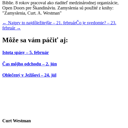
Biblie. 8 rokov pracoval ako riaditeľ medzinárodnej organizácie,
Open Doors pre Škandináviu. Zamyslenia sú použité z knihy:
"Zamyslenia, Curt. A. Westman"
←
Najprv to najdôležitejšie – 21. február
Čo je svedomie? – 23.
február
→
Môže sa vám páčiť aj:
Istota spásy – 5. február
Čas môjho odchodu – 2. jún
Oblečený v Ježišovi – 24. júl
Curt Westman