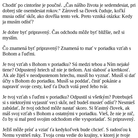
Chodiť po cintoríne je poučné. „Čas nášho života je sedemdesiat, pri
dobrej sile osemdesiat rokov.“ Zároveň sa človek čuduje, koľkí
musia odísť skôr, ako dovŕšia tento vek. Preto vzniká otázka: Kedy
ja musím odísť?
Je dobre byť pripravený. Čas odchodu môže byť bližšie, než si
myslím.
Čo znamená byť pripravený? Znamená to mať v poriadku vzťah s
Bohom a ľuďmi.
Je tvoj vzťah s Bohom v poriadku? Sú medzi tebou a Ním nejaké
tiene? Odpustený hriech už nie je tieňom. Ani slabosť a krehkosť.
Ak ale žiješ v neodpustenom hriechu, musíš ho vyznať. Musíš si dať
účty s Bohom do poriadku. Musíš sa poddať, činiť pokánie a
napraviť svoje cesty, keď ťa Duch volá pred Jeho tvár.
Je tvoj vzťah s ľuďmi v poriadku? Odpustil si všetkým? Potrebuješ
si s niektorými vyjasniť veci skôr, než budeš musieť odísť? Nesmieš
zabúdať, že tvoj odchod môže nastať skoro. Si šťastný človek, ak
máš svoj vzťah s Bohom a ostatnými v poriadku. Vieš, že nie je nič,
čo by si mal pred svojim odchodom ešte vysporiadať. Si pripravený.
Ježiš môže prísť a vziať ťa kedykoľvek bude chcieť. S radosťou k
Nemu vystrieš ruky. Tvoja cesta vedie do krajiny, v ktorej je tvoje