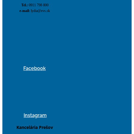
Tel.:
0911 798 800
e-mail:
lydia@evs.sk
Facebook
Instagram
Kancelária Prešov