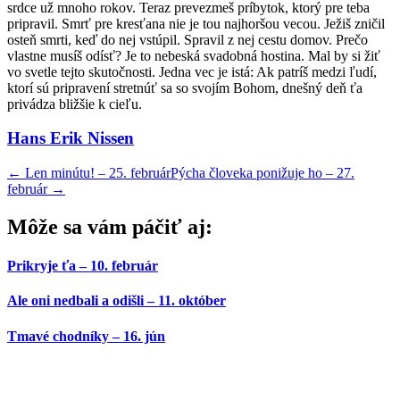
srdce už mnoho rokov. Teraz prevezmeš príbytok, ktorý pre teba
pripravil. Smrť pre kresťana nie je tou najhoršou vecou. Ježiš zničil
osteň smrti, keď do nej vstúpil. Spravil z nej cestu domov. Prečo
vlastne musíš odísť? Je to nebeská svadobná hostina. Mal by si žiť
vo svetle tejto skutočnosti. Jedna vec je istá: Ak patríš medzi ľudí,
ktorí sú pripravení stretnúť sa so svojím Bohom, dnešný deň ťa
privádza bližšie k cieľu.
Hans Erik Nissen
←
Len minútu! – 25. február
Pýcha človeka ponižuje ho – 27.
február
→
Môže sa vám páčiť aj:
Prikryje ťa – 10. február
Ale oni nedbali a odišli – 11. október
Tmavé chodníky – 16. jún