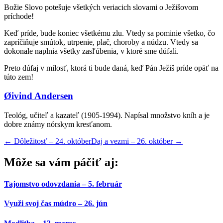
Božie Slovo potešuje všetkých veriacich slovami o Ježišovom
príchode!
Keď príde, bude koniec všetkému zlu. Vtedy sa pominie všetko, čo
zapríčiňuje smútok, utrpenie, plač, choroby a núdzu. Vtedy sa
dokonale naplnia všetky zasľúbenia, v ktoré sme dúfali.
Preto dúfaj v milosť, ktorá ti bude daná, keď Pán Ježiš príde opäť na
túto zem!
Øivind Andersen
Teológ, učiteľ a kazateľ (1905-1994). Napísal množstvo kníh a je
dobre známy nórskym kresťanom.
←
Dôležitosť – 24. október
Daj a vezmi – 26. október
→
Môže sa vám páčiť aj:
Tajomstvo odovzdania – 5. február
Využi svoj čas múdro – 26. jún