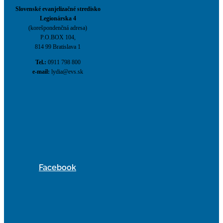
Slovenské evanjelizačné stredisko
Legionárska 4
(korešpondenčná adresa)
P.O.BOX 104,
814 99 Bratislava 1
Tel.:
0911 798 800
e-mail:
lydia@evs.sk
Facebook