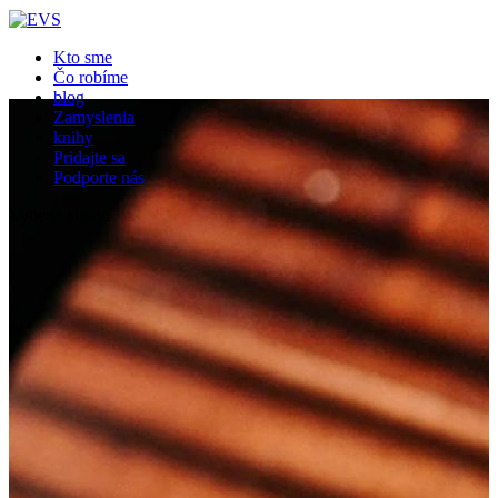
Close
Kto sme
Čo robíme
blog
Zamyslenia
knihy
Pridajte sa
Podporte nás
Vyberte stranu