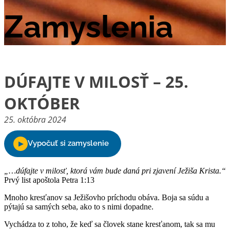
Zamyslenia
DÚFAJTE V MILOSŤ – 25.
OKTÓBER
25. októbra 2024
„…dúfajte v milosť, ktorá vám bude daná pri zjavení Ježiša Krista.“
Prvý list apoštola Petra 1:13
Mnoho kresťanov sa Ježišovho príchodu obáva. Boja sa súdu a
pýtajú sa samých seba, ako to s nimi dopadne.
Vychádza to z toho, že keď sa človek stane kresťanom, tak sa mu