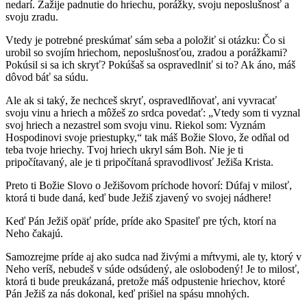
nedarí. Zažije padnutie do hriechu, porážky, svoju neposlušnosť a
svoju zradu.
Vtedy je potrebné preskúmať sám seba a položiť si otázku: Čo si
urobil so svojím hriechom, neposlušnosťou, zradou a porážkami?
Pokúsil si sa ich skryť? Pokúšaš sa ospravedlniť si to? Ak áno, máš
dôvod báť sa súdu.
Ale ak si taký, že nechceš skryť, ospravedlňovať, ani vyvracať
svoju vinu a hriech a môžeš zo srdca povedať: „Vtedy som ti vyznal
svoj hriech a nezastrel som svoju vinu. Riekol som: Vyznám
Hospodinovi svoje priestupky,“ tak máš Božie Slovo, že odňal od
teba tvoje hriechy. Tvoj hriech ukryl sám Boh. Nie je ti
pripočítavaný, ale je ti pripočítaná spravodlivosť Ježiša Krista.
Preto ti Božie Slovo o Ježišovom príchode hovorí: Dúfaj v milosť,
ktorá ti bude daná, keď bude Ježiš zjavený vo svojej nádhere!
Keď Pán Ježiš opäť príde, príde ako Spasiteľ pre tých, ktorí na
Neho čakajú.
Samozrejme príde aj ako sudca nad živými a mŕtvymi, ale ty, ktorý v
Neho veríš, nebudeš v súde odsúdený, ale oslobodený! Je to milosť,
ktorá ti bude preukázaná, pretože máš odpustenie hriechov, ktoré
Pán Ježiš za nás dokonal, keď prišiel na spásu mnohých.