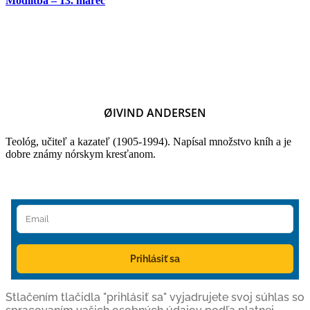
Modlitba – 13. marec
ØIVIND ANDERSEN
Teológ, učiteľ a kazateľ (1905-1994). Napísal množstvo kníh a je
dobre známy nórskym kresťanom.
Prihlásiť sa
Stlačením tlačidla "prihlásiť sa" vyjadrujete svoj súhlas so