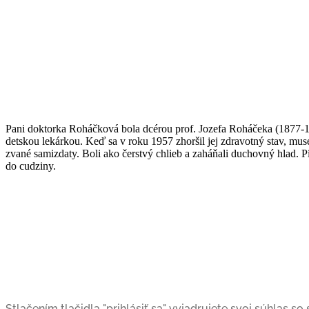
Pani doktorka Roháčková bola dcérou prof. Jozefa Roháčeka (1877-1
detskou lekárkou. Keď sa v roku 1957 zhoršil jej zdravotný stav, mu
zvané samizdaty. Boli ako čerstvý chlieb a zaháňali duchovný hlad. 
do cudziny.
Stlačením tlačidla "prihlásiť sa" vyjadrujete svoj súhlas s