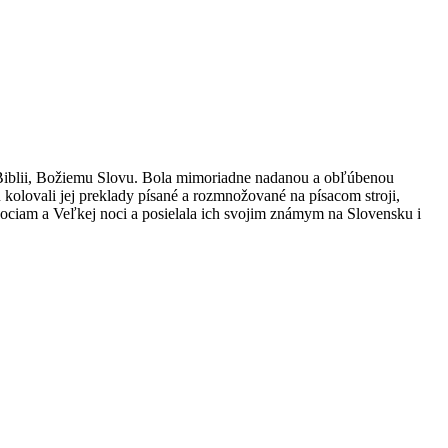
 Biblii, Božiemu Slovu. Bola mimoriadne nadanou a obľúbenou
kolovali jej preklady písané a rozmnožované na písacom stroji,
nociam a Veľkej noci a posielala ich svojim známym na Slovensku i