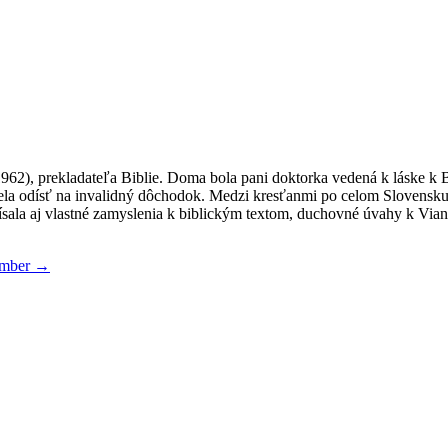
962), prekladateľa Biblie. Doma bola pani doktorka vedená k láske k
sela odísť na invalidný dôchodok. Medzi kresťanmi po celom Slovensku 
Písala aj vlastné zamyslenia k biblickým textom, duchovné úvahy k Via
ember
→