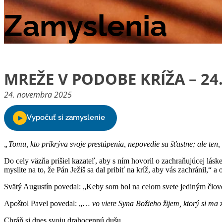
Zamyslenia
MREŽE V PODOBE KRÍŽA – 2
24. novembra 2025
„Tomu, kto prikrýva svoje prestúpenia, nepovedie sa šťastne; ale ten,
Do cely väzňa prišiel kazateľ, aby s ním hovoril o zachraňujúcej lás
myslite na to, že Pán Ježiš sa dal pribiť na kríž, aby vás zachránil,“
Svätý Augustín povedal: „Keby som bol na celom svete jediným človekom
Apoštol Pavel povedal: „…
vo viere Syna Božieho žijem, ktorý si ma
Chráň si dnes svoju drahocennú dušu.