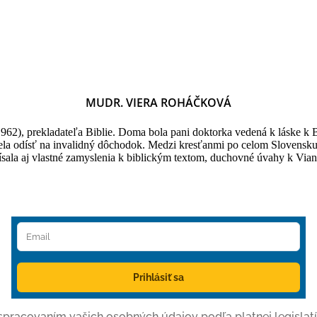
MUDR. VIERA ROHÁČKOVÁ
962), prekladateľa Biblie. Doma bola pani doktorka vedená k láske k
sela odísť na invalidný dôchodok. Medzi kresťanmi po celom Slovensku 
Písala aj vlastné zamyslenia k biblickým textom, duchovné úvahy k Via
Prihlásiť sa
o spracovaním vašich osobných údajov podľa platnej legislatí