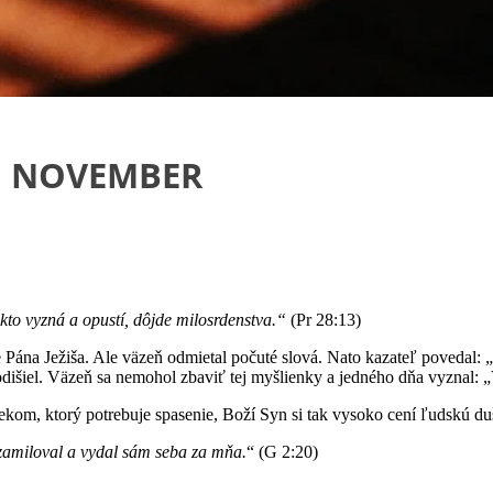
4. NOVEMBER
 kto vyzná a opustí, dôjde milosrdenstva.“
(Pr 28:13)
ke Pána Ježiša. Ale väzeň odmietal počuté slová. Nato kazateľ povedal:
 a odišiel. Väzeň sa nemohol zbaviť tej myšlienky a jedného dňa vyznal: 
, ktorý potrebuje spasenie, Boží Syn si tak vysoko cení ľudskú dušu, že
 zamiloval a vydal sám seba za mňa.
“ (G 2:20)