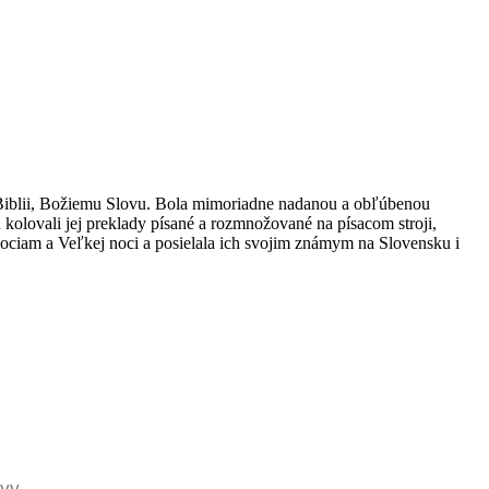
 Biblii, Božiemu Slovu. Bola mimoriadne nadanou a obľúbenou
kolovali jej preklady písané a rozmnožované na písacom stroji,
nociam a Veľkej noci a posielala ich svojim známym na Slovensku i
vy.