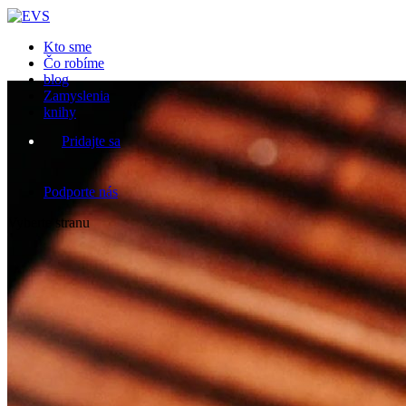
Kto sme
Čo robíme
blog
Zamyslenia
knihy
Pridajte sa
Podporte nás
Vyberte stranu