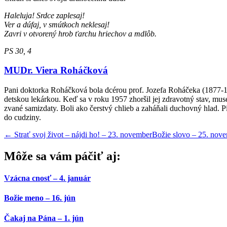
Haleluja!
Srdce
zaplesaj!
Ver
a
dúfaj,
v
smútkoch
neklesaj!
Zavri v otvorený hrob ťarchu hriechov a mdlôb.
PS 30, 4
MUDr. Viera Roháčková
Pani doktorka Roháčková bola dcérou prof. Jozefa Roháčeka (1877-1
detskou lekárkou. Keď sa v roku 1957 zhoršil jej zdravotný stav, mu
zvané samizdaty. Boli ako čerstvý chlieb a zaháňali duchovný hlad. 
do cudziny.
←
Strať svoj život – nájdi ho! – 23. november
Božie slovo – 25. nov
Môže sa vám páčiť aj:
Vzácna cnosť – 4. január
Božie meno – 16. jún
Čakaj na Pána – 1. jún