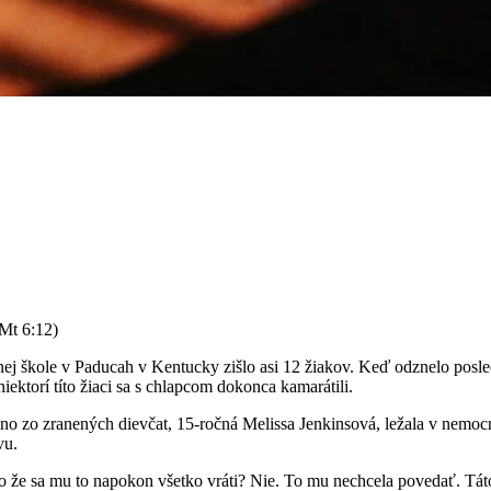
Mt 6:12)
j škole v Paducah v Kentucky zišlo asi 12 žiakov. Keď odznelo posledn
 niektorí títo žiaci sa s chlapcom dokonca kamarátili.
dno zo zranených dievčat, 15-ročná Melissa Jenkinsová, ležala v nemoc
vu.
o že sa mu to napokon všetko vráti? Nie. To mu nechcela povedať. Tá