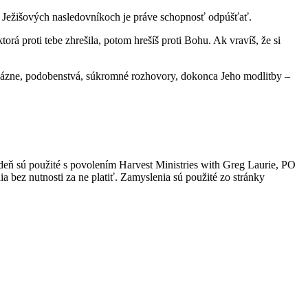
tí Ježišových nasledovníkoch je práve schopnosť odpúšťať.
rá proti tebe zhrešila, potom hrešíš proti Bohu. Ak vravíš, že si
ho kázne, podobenstvá, súkromné rozhovory, dokonca Jeho modlitby –
 deň sú použité s povolením Harvest Ministries with Greg Laurie, PO
 bez nutnosti za ne platiť. Zamyslenia sú použité zo stránky