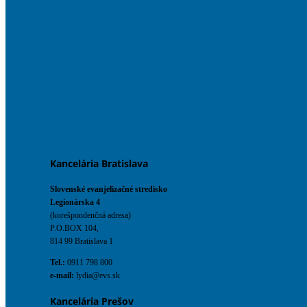
Kancelária Bratislava
Slovenské evanjelizačné stredisko
Legionárska 4
(korešpondenčná adresa)
P.O.BOX 104,
814 99 Bratislava 1
Tel.:
0911 798 800
e-mail:
lydia@evs.sk
Kancelária Prešov