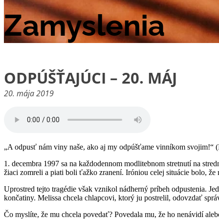
Zamyslenia
ODPÚŠŤAJÚCI – 20. MÁJ
20. mája 2019
„A odpusť nám viny naše, ako aj my odpúšťame vinníkom svojim!“ (
1. decembra 1997 sa na každodennom modlitebnom stretnutí na stredne
žiaci zomreli a piati boli ťažko zranení. Iróniou celej situácie bolo, že
Uprostred tejto tragédie však vznikol nádherný príbeh odpustenia. Je
končatiny. Melissa chcela chlapcovi, ktorý ju postrelil, odovzdať sprá
Čo myslíte, že mu chcela povedať? Povedala mu, že ho nenávidí aleb