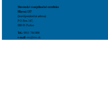
Slovenské evanjelizačné stredisko
Hlavná 137
(korešpondenčná adresa)
P.O.Box 147,
080 01 Prešov
Tel.:
0911 784 800
e-mail:
evs@evs.sk