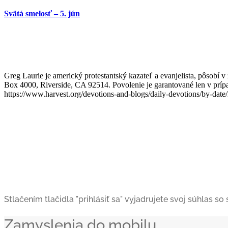
Svätá smelosť – 5. jún
Greg Laurie je americký protestantský kazateľ a evanjelista, pôsobí 
Box 4000, Riverside, CA 92514. Povolenie je garantované len v prípad
https://www.harvest.org/devotions-and-blogs/daily-devotions/by-date
Stlačením tlačidla "prihlásiť sa" vyjadrujete svoj súhlas s
Zamyslenia do mobilu