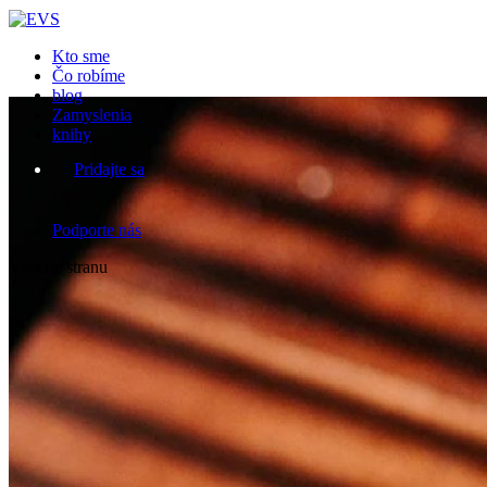
Kto sme
Čo robíme
blog
Zamyslenia
knihy
Pridajte sa
Podporte nás
Vyberte stranu