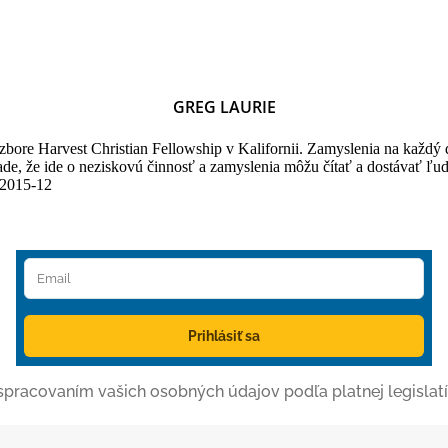
GREG LAURIE
v zbore Harvest Christian Fellowship v Kalifornii. Zamyslenia na každý
e, že ide o neziskovú činnosť a zamyslenia môžu čítať a dostávať ľudia
/2015-12
Prihlásiť sa
o spracovaním vašich osobných údajov podľa platnej legislatí