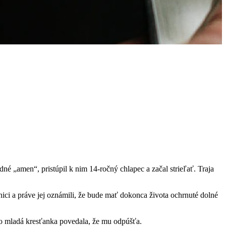
é „amen“, pristúpil k nim 14-ročný chlapec a začal strieľať. Traja
nici a práve jej oznámili, že bude mať dokonca života ochrnuté dolné
to mladá kresťanka povedala, že mu odpúšťa.