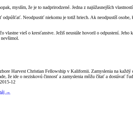
aopak, myslím, že je to nadprirodzené. Jedna z najúžasnejších vlastnos
odpúšťať. Neodpustiť niekomu je totiž hriech. Ak neodpustíš osobe, kto
čo vlastne vieš o kresťanstve. Ježiš neustále hovoril o odpustení. Je
o nevšimol.
v zbore Harvest Christian Fellowship v Kalifornii. Zamyslenia na každý
e, že ide o neziskovú činnosť a zamyslenia môžu čítať a dostávať ľudia
/2015-12
máj
→