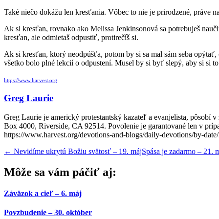
Také niečo dokážu len kresťania. Vôbec to nie je prirodzené, práve n
Ak si kresťan, rovnako ako Melissa Jenkinsonová sa potrebuješ naučiť 
kresťan, ale odmietaš odpustiť, protirečíš si.
Ak si kresťan, ktorý neodpúšťa, potom by si sa mal sám seba opýtať, 
všetko bolo plné lekcií o odpustení. Musel by si byť slepý, aby si si t
https://www.harvest.org
Greg Laurie
Greg Laurie je americký protestantský kazateľ a evanjelista, pôsobí 
Box 4000, Riverside, CA 92514. Povolenie je garantované len v prípad
https://www.harvest.org/devotions-and-blogs/daily-devotions/by-date
←
Nevidíme ukrytú Božiu svätosť – 19. máj
Spása je zadarmo – 21. 
Môže sa vám páčiť aj:
Záväzok a cieľ – 6. máj
Povzbudenie – 30. október