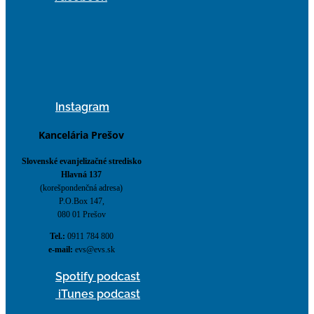
Instagram
Kancelária Prešov
Slovenské evanjelizačné stredisko
Hlavná 137
(korešpondenčná adresa)
P.O.Box 147,
080 01 Prešov
Tel.:
0911 784 800
e-mail:
evs@evs.sk
Spotify podcast
iTunes podcast