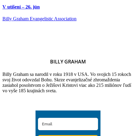
V utíšení – 26. jún
Billy Graham Evangelistic Association
BILLY GRAHAM
Billy Graham sa narodil v roku 1918 v USA. Vo svojich 15 rokoch
svoj život odovzdal Bohu. Skrze evanjelizačné zhromaždenia
zasiahol posolstvom o Ježišovi Kristovi viac ako 215 miliónov ľudí
vo vyše 185 krajinách sveta.