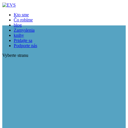
Kto sme
Čo robíme
blog
Zamyslenia
knihy
Pridajte sa
Podporte nás
Vyberte stranu