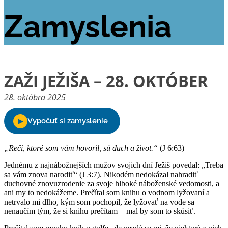
Zamyslenia
ZAŽI JEŽIŠA – 28. OKTÓBER
28. októbra 2025
„Reči, ktoré som vám hovoril, sú duch a život.“
(J 6:63)
Jednému z najnábožnejších mužov svojich dní Ježiš povedal: „Treba
sa vám znova narodiť“ (J 3:7). Nikodém nedokázal nahradiť
duchovné znovuzrodenie za svoje hlboké náboženské vedomosti, a
ani my to nedokážeme. Prečítal som knihu o vodnom lyžovaní a
netrvalo mi dlho, kým som pochopil, že lyžovať na vode sa
nenaučím tým, že si knihu prečítam − mal by som to skúsiť.