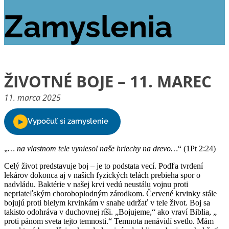
Zamyslenia
ŽIVOTNÉ BOJE – 11. MAREC
11. marca 2025
„
… na vlastnom tele vyniesol naše hriechy na drevo…
“ (1Pt 2:24)
Celý život predstavuje boj – je to podstata vecí. Podľa tvrdení
lekárov dokonca aj v našich fyzických telách prebieha spor o
nadvládu. Baktérie v našej krvi vedú neustálu vojnu proti
nepriateľským choroboplodným zárodkom. Červené krvinky stále
bojujú proti bielym krvinkám v snahe udržať v tele život. Boj sa
takisto odohráva v duchovnej ríši. „Bojujeme,“ ako vraví Biblia, „
proti pánom sveta tejto temnosti.“ Temnota nenávidí svetlo. Mám