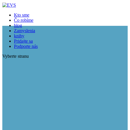
Kto sme
Čo robíme
blog
Zamyslenia
knihy
Pridajte sa
Podporte nás
Vyberte stranu