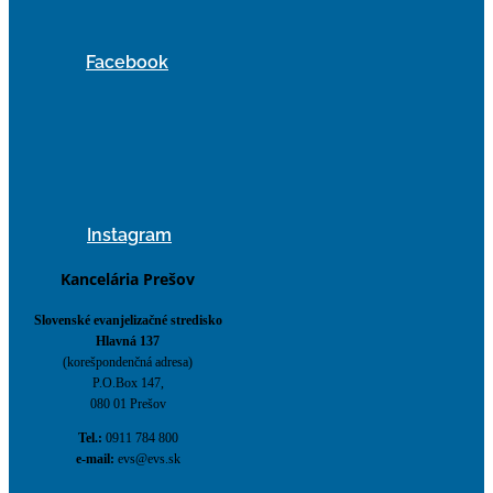
Facebook
Instagram
Kancelária Prešov
Slovenské evanjelizačné stredisko
Hlavná 137
(korešpondenčná adresa)
P.O.Box 147,
080 01 Prešov
Tel.:
0911 784 800
e-mail:
evs@evs.sk