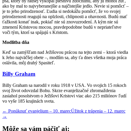
psa, ktorý by radšej vykopal plesnivú zdochlinu, aby ju mohol žuť,
ako by mal to najvyberanejšie a najčistejšie jedlo. Nevie si pomôcť –
je to jeho prirodzenosť. Ľudia si nedokážu pomôcť, že vo svojej
prirodzenosti reagujú na oplzlosti, chlipnosti a ohavnosti. Budú mať
ťažkosti konať inak, pokiaľ nie sú znovuzrodení. A kým nie sú
zmenení Kristovou mocou, pravdepodobne budú v nepriateľstve
voči tým, ktorí sa spájajú s Kristom.
Modlitba dňa
Keď sa zamýšľam nad Ježišovou prácou na tejto zemi – ktorá viedla
k Jeho najväčšej obete –, modlím sa, aby ťa dnes všetka moja práca
oslávila, môj drahý Spasiteľ.
Billy Graham
Billy Graham sa narodil v roku 1918 v USA. Vo svojich 15 rokoch
svoj život odovzdal Bohu. Skrze evanjelizačné zhromaždenia
zasiahol posolstvom o Ježišovi Kristovi viac ako 215 miliónov ľudí
vo vyše 185 krajinách sveta.
←
Ponúknuť evanjelium – 10. marec
Úžitok z trápenia – 12. marec
→
Môže sa vám páčiť aj: