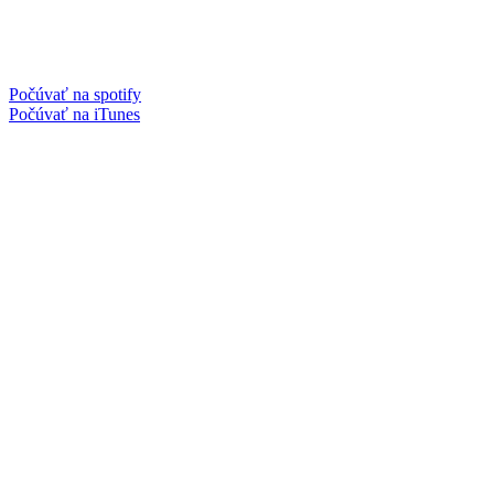
Počúvať na spotify
Počúvať na iTunes
Facebook