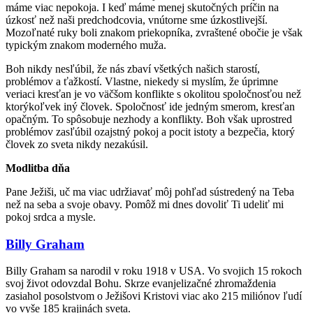
máme viac nepokoja. I keď máme menej skutočných príčin na
úzkosť než naši predchodcovia, vnútorne sme úzkostlivejší.
Mozoľnaté ruky boli znakom priekopníka, zvraštené obočie je však
typickým znakom moderného muža.
Boh nikdy nesľúbil, že nás zbaví všetkých našich starostí,
problémov a ťažkostí. Vlastne, niekedy si myslím, že úprimne
veriaci kresťan je vo väčšom konflikte s okolitou spoločnosťou než
ktorýkoľvek iný človek. Spoločnosť ide jedným smerom, kresťan
opačným. To spôsobuje nezhody a konflikty. Boh však uprostred
problémov zasľúbil ozajstný pokoj a pocit istoty a bezpečia, ktorý
človek zo sveta nikdy nezakúsil.
Modlitba dňa
Pane Ježiši, uč ma viac udržiavať môj pohľad sústredený na Teba
než na seba a svoje obavy. Pomôž mi dnes dovoliť Ti udeliť mi
pokoj srdca a mysle.
Billy Graham
Billy Graham sa narodil v roku 1918 v USA. Vo svojich 15 rokoch
svoj život odovzdal Bohu. Skrze evanjelizačné zhromaždenia
zasiahol posolstvom o Ježišovi Kristovi viac ako 215 miliónov ľudí
vo vyše 185 krajinách sveta.