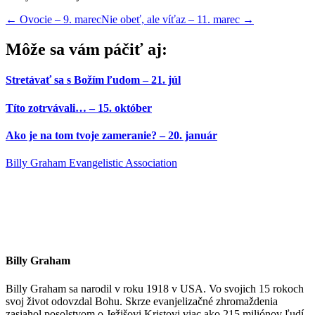
←
Ovocie – 9. marec
Nie obeť, ale víťaz – 11. marec
→
Môže sa vám páčiť aj:
Stretávať sa s Božím ľudom – 21. júl
Títo zotrvávali… – 15. október
Ako je na tom tvoje zameranie? – 20. január
Billy Graham Evangelistic Association
Billy Graham
Billy Graham sa narodil v roku 1918 v USA. Vo svojich 15 rokoch
svoj život odovzdal Bohu. Skrze evanjelizačné zhromaždenia
zasiahol posolstvom o Ježišovi Kristovi viac ako 215 miliónov ľudí