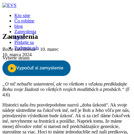
Kto sme
Čo robíme
blog
Zamyslenia
Zamyslenia
knihy
Pridajte sa
Podporte nás
Božie zasľúbenia – 10. marec
10. marca 2024
Vyberte stranu
„O nič nebuďte ustarostení, ale vo všetkom s vďakou predkladajte
Bohu svoje žiadosti vo všetkých svojich modlitbách a prosbách.“
(F
4:6)
Historici našu éru pravdepodobne nazvú „doba úzkosti“. Ak svoje
nádeje sústredíme na čokoľvek iné, než je Boh a Jeho vôľa pre nás,
prirodzeným výsledkom bude úzkosť. Ak si za cieľ dáme čokoľvek
iné, nevyhneme sa frustrácii a porážke. Napriek tomu, že máme
menej dôvodov robiť si starosti než predchádzajúce generácie,
starostíme sa viac. Hoci to máme jednoduchšie než naši predkovia,