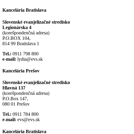
Kancelária Bratislava
Slovenské evanjelizačné stredisko
Legionárska 4
(korešpondenčná adresa)
P.O.BOX 104,
814 99 Bratislava 1
Tel.:
0911 798 800
e-mail:
lydia@evs.sk
Kancelária Prešov
Slovenské evanjelizačné stredisko
Hlavná 137
(korešpondenčná adresa)
P.O.Box 147,
080 01 Prešov
Tel.:
0911 784 800
e-mail:
evs@evs.sk
Kancelária Bratislava