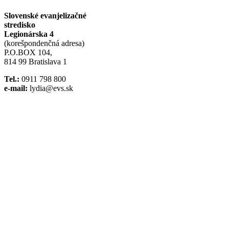
Slovenské evanjelizačné
stredisko
Legionárska 4
(korešpondenčná adresa)
P.O.BOX 104,
814 99 Bratislava 1
Tel.:
0911 798 800
e-mail:
lydia@evs.sk
Facebook