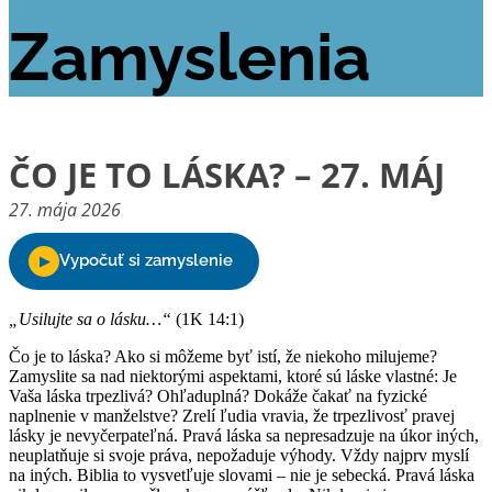
Zamyslenia
ČO JE TO LÁSKA? – 27. MÁJ
27. mája 2026
„Usilujte sa o lásku…“
(1K 14:1)
Čo je to láska? Ako si môžeme byť istí, že niekoho milujeme?
Zamyslite sa nad niektorými aspektami, ktoré sú láske vlastné: Je
Vaša láska trpezlivá? Ohľaduplná? Dokáže čakať na fyzické
naplnenie v manželstve? Zrelí ľudia vravia, že trpezlivosť pravej
lásky je nevyčerpateľná. Pravá láska sa nepresadzuje na úkor iných,
neuplatňuje si svoje práva, nepožaduje výhody. Vždy najprv myslí
na iných. Biblia to vysvetľuje slovami – nie je sebecká. Pravá láska