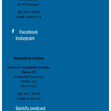
814 99 Bratislava 1
Tel.:
0911 798 800
e-mail:
lydia@evs.sk
Facebook
Instagram
Kancelária Prešov
Slovenské evanjelizačné stredisko
Hlavná 137
(korešpondenčná adresa)
P.O.Box 147,
080 01 Prešov
Tel.:
0911 784 800
e-mail:
evs@evs.sk
Spotify podcast