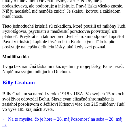
nikdy o milovanom človeku nezmýšľa zle. Nikdy nie je
podozrievavá, ale podporuje a inšpiruje. Pravá láska všetko znesie.
Nič ju neoslabí, nič nemôže zničiť. Je skalou, kotvou a základom
budúcnosti.
Tieto jednoduché kritériá sú zrkadlom, ktoré použili už milióny ľudí.
Fyziológovia, psychiatri a manželskí poradcovia potvrdzujú ich
platnosť. Prvýkrát ich takmer pred dvetisíc rokmi odporučil apoštol
Pavol v trinástej kapitole Prvého listu Korintským. Táto kapitola
poskytuje najlepšiu definíciu lásky, akú kedy svet poznal.
Modlitba dňa
Tvoja bezhraničná láska mi ukazuje limity mojej lásky, Pane Ježiši.
Naplň ma svojím milujúcim Duchom.
Billy Graham
Billy Graham sa narodil v roku 1918 v USA. Vo svojich 15 rokoch
svoj život odovzdal Bohu. Skrze evanjelizačné zhromaždenia
zasiahol posolstvom o Ježišovi Kristovi viac ako 215 miliónov ľudí
vo vyše 185 krajinách sveta.
←
Na to myslite, čo je hore – 26. máj
Pozornosť na seba – 28. máj
→