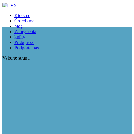
Kto sme
Čo robíme
blog
Zamyslenia
knihy
Pridajte sa
Podporte nás
Vyberte stranu