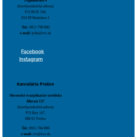
Legionárska 4
(korešpondenčná adresa)
P.O.BOX 104,
814 99 Bratislava 1
Tel.:
0911 798 800
e-mail:
lydia@evs.sk
Facebook
Instagram
Kancelária Prešov
Slovenské evanjelizačné stredisko
Hlavná 137
(korešpondenčná adresa)
P.O.Box 147,
080 01 Prešov
Tel.:
0911 784 800
e-mail:
evs@evs.sk