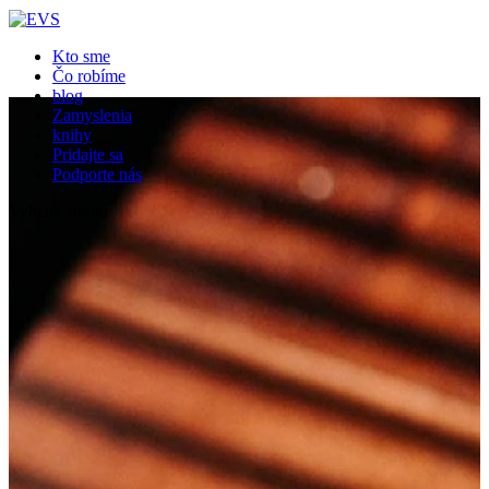
Close
Kto sme
Čo robíme
blog
Zamyslenia
knihy
Pridajte sa
Podporte nás
Vyberte stranu