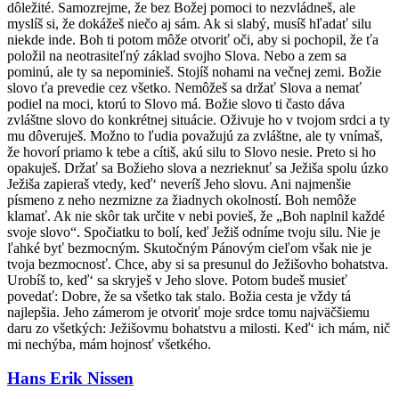
dôležité. Samozrejme, že bez Božej pomoci to nezvládneš, ale
myslíš si, že dokážeš niečo aj sám. Ak si slabý, musíš hľadať silu
niekde inde. Boh ti potom môže otvoriť oči, aby si pochopil, že ťa
položil na neotrasiteľný základ svojho Slova. Nebo a zem sa
pominú, ale ty sa nepominieš. Stojíš nohami na večnej zemi. Božie
slovo ťa prevedie cez všetko. Nemôžeš sa držať Slova a nemať
podiel na moci, ktorú to Slovo má. Božie slovo ti často dáva
zvláštne slovo do konkrétnej situácie. Oživuje ho v tvojom srdci a ty
mu dôveruješ. Možno to ľudia považujú za zvláštne, ale ty vnímaš,
že hovorí priamo k tebe a cítiš, akú silu to Slovo nesie. Preto si ho
opakuješ. Držať sa Božieho slova a nezrieknuť sa Ježiša spolu úzko
Ježiša zapieraš vtedy, keď‘ neveríš Jeho slovu. Ani najmenšie
písmeno z neho nezmizne za žiadnych okolností. Boh nemôže
klamať. Ak nie skôr tak určite v nebi povieš, že „Boh naplnil každé
svoje slovo“. Spočiatku to bolí, keď Ježiš odníme tvoju silu. Nie je
ľahké byť bezmocným. Skutočným Pánovým cieľom však nie je
tvoja bezmocnosť. Chce, aby si sa presunul do Ježišovho bohatstva.
Urobíš to, keď‘ sa skryješ v Jeho slove. Potom budeš musieť
povedať: Dobre, že sa všetko tak stalo. Božia cesta je vždy tá
najlepšia. Jeho zámerom je otvoriť moje srdce tomu najväčšiemu
daru zo všetkých: Ježišovmu bohatstvu a milosti. Keď‘ ich mám, nič
mi nechýba, mám hojnosť všetkého.
Hans Erik Nissen