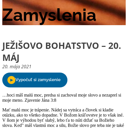
Zamyslenia
JEŽIŠOVO BOHATSTVO – 20.
MÁJ
20. mája 2021
…hoci máš malú moc, predsa si zachoval moje slovo a nezaprel si
moje meno. Zjavenie Jána 3:8
Mať malú moc je trápenie. Nádej sa vytráca a človek si kladie
otázku, ako to všetko dopadne. V Božom kráľovstve je to však iné.
V ňom je výhodou byť slabý, lebo ťa to núti držať sa Božieho
slova. Keď‘ máš vlastnú moc a silu, Božie slovo pre teba nie je také