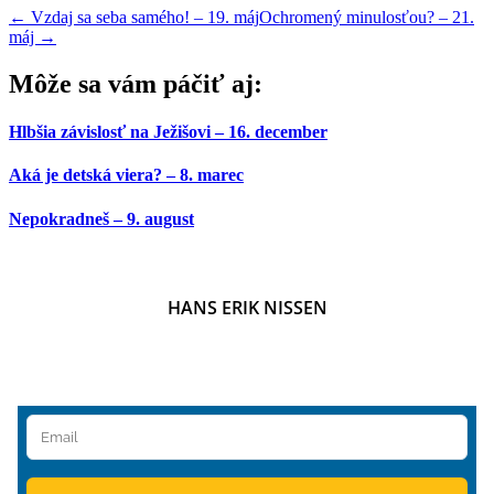
←
Vzdaj sa seba samého! – 19. máj
Ochromený minulosťou? – 21.
máj
→
Môže sa vám páčiť aj:
Hlbšia závislosť na Ježišovi – 16. december
Aká je detská viera? – 8. marec
Nepokradneš – 9. august
HANS ERIK NISSEN