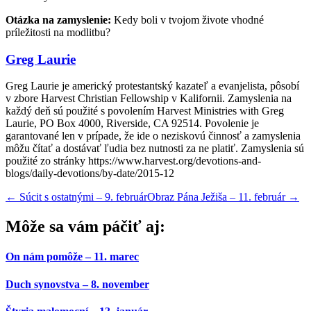
Otázka na zamyslenie:
Kedy boli v tvojom živote vhodné
príležitosti na modlitbu?
Greg Laurie
Greg Laurie je americký protestantský kazateľ a evanjelista, pôsobí
v zbore Harvest Christian Fellowship v Kalifornii. Zamyslenia na
každý deň sú použité s povolením Harvest Ministries with Greg
Laurie, PO Box 4000, Riverside, CA 92514. Povolenie je
garantované len v prípade, že ide o neziskovú činnosť a zamyslenia
môžu čítať a dostávať ľudia bez nutnosti za ne platiť. Zamyslenia sú
použité zo stránky https://www.harvest.org/devotions-and-
blogs/daily-devotions/by-date/2015-12
←
Súcit s ostatnými – 9. február
Obraz Pána Ježiša – 11. február
→
Môže sa vám páčiť aj:
On nám pomôže – 11. marec
Duch synovstva – 8. november