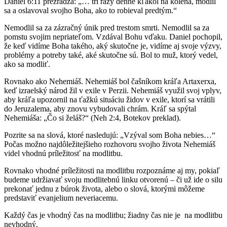
Daniel 6:11 prezrádza: „… tri razy denne kľakol na kolená, modlil
sa a oslavoval svojho Boha, ako to robieval predtým.“
Nemodlil sa za zázračný únik pred trestom smrti. Nemodlil sa za
pomstu svojim nepriateľom. Vzdával Bohu vďaku. Daniel pochopil,
že keď vidíme Boha takého, aký skutočne je, vidíme aj svoje výzvy,
problémy a potreby také, aké skutočne sú. Bol to muž, ktorý vedel,
ako sa modliť.
Rovnako ako Nehemiáš. Nehemiáš bol čašníkom kráľa Artaxerxa,
keď izraelský národ žil v exile v Perzii. Nehemiáš využil svoj vplyv,
aby kráľa upozornil na ťažkú situáciu židov v exile, ktorí sa vrátili
do Jeruzalema, aby znovu vybudovali chrám. Kráľ sa spýtal
Nehemiáša: „Čo si želáš?“ (Neh 2:4, Botekov preklad).
Pozrite sa na slová, ktoré nasledujú: „Vzýval som Boha nebies…“
Počas možno najdôležitejšieho rozhovoru svojho života Nehemiáš
videl vhodnú príležitosť na modlitbu.
Rovnako vhodné príležitosti na modlitbu rozpoznáme aj my, pokiaľ
budeme udržiavať svoju modlitebnú linku otvorenú – či už ide o silu
prekonať jednu z búrok života, alebo o slová, ktorými môžeme
predstaviť evanjelium neveriacemu.
Každý čas je vhodný čas na modlitbu; žiadny čas nie je na modlitbu
nevhodný.