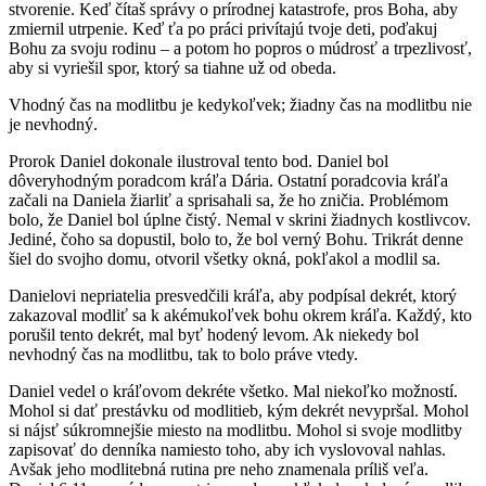
stvorenie. Keď čítaš správy o prírodnej katastrofe, pros Boha, aby
zmiernil utrpenie. Keď ťa po práci privítajú tvoje deti, poďakuj
Bohu za svoju rodinu – a potom ho popros o múdrosť a trpezlivosť,
aby si vyriešil spor, ktorý sa tiahne už od obeda.
Vhodný čas na modlitbu je kedykoľvek; žiadny čas na modlitbu nie
je nevhodný.
Prorok Daniel dokonale ilustroval tento bod. Daniel bol
dôveryhodným poradcom kráľa Dária. Ostatní poradcovia kráľa
začali na Daniela žiarliť a sprisahali sa, že ho zničia. Problémom
bolo, že Daniel bol úplne čistý. Nemal v skrini žiadnych kostlivcov.
Jediné, čoho sa dopustil, bolo to, že bol verný Bohu. Trikrát denne
šiel do svojho domu, otvoril všetky okná, pokľakol a modlil sa.
Danielovi nepriatelia presvedčili kráľa, aby podpísal dekrét, ktorý
zakazoval modliť sa k akémukoľvek bohu okrem kráľa. Každý, kto
porušil tento dekrét, mal byť hodený levom. Ak niekedy bol
nevhodný čas na modlitbu, tak to bolo práve vtedy.
Daniel vedel o kráľovom dekréte všetko. Mal niekoľko možností.
Mohol si dať prestávku od modlitieb, kým dekrét nevypršal. Mohol
si nájsť súkromnejšie miesto na modlitbu. Mohol si svoje modlitby
zapisovať do denníka namiesto toho, aby ich vyslovoval nahlas.
Avšak jeho modlitebná rutina pre neho znamenala príliš veľa.