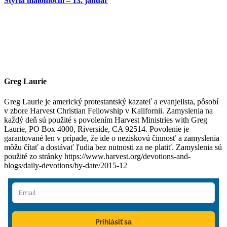
Štyria malomocní – 13. január
Greg Laurie
Greg Laurie je americký protestantský kazateľ a evanjelista, pôsobí
v zbore Harvest Christian Fellowship v Kalifornii. Zamyslenia na
každý deň sú použité s povolením Harvest Ministries with Greg
Laurie, PO Box 4000, Riverside, CA 92514. Povolenie je
garantované len v prípade, že ide o neziskovú činnosť a zamyslenia
môžu čítať a dostávať ľudia bez nutnosti za ne platiť. Zamyslenia sú
použité zo stránky https://www.harvest.org/devotions-and-
blogs/daily-devotions/by-date/2015-12
Prihlásiť sa