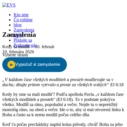
Kto sme
Čo robíme
blog
Zamyslenia
Zamyslenia
knihy
Pridajte sa
Podporte nás
Kedy sa modliť – 10. február
10. februára 2026
Vyberte stranu
„V každom čase všetkých modlitieb a prosieb modlievajte sa v
duchu; dbajte pritom vytrvalo a proste za všetkých svätých“
Ef 6:18
Kedy by sme sa mali modliť? Podľa apoštola Pavla „v každom čase
všetkých modlitieb a prosieb“ (Ef 6:18). To v podstate pokrýva
všetko. Modlíš sa ráno, popoludní a večer. Nejde tu o nepretržitý
monológ ráno, na obed a večer. Ide o to, aby si mal otvorenú linku k
Bohu a často sa k nemu modlil počas celého dňa.
Keď ťa počas prechádzky naplní krása prírody, chváľ Boha za jeho