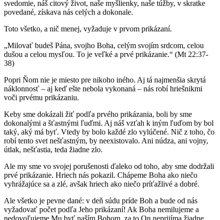
svedomie, náš citový život, naše myšlienky, naše túžby, v skratke
povedané, získava nás celých a dokonale.
Toto všetko, a nič menej, vyžaduje v prvom prikázaní.
„Milovať budeš Pána, svojho Boha, celým svojím srdcom, celou
dušou a celou mysľou. To je veľké a prvé prikázanie.“ (Mt 22:37-
38)
Popri Ňom nie je miesto pre nikoho iného. Aj tá najmenšia skrytá
náklonnosť – aj keď ešte nebola vykonaná – nás robí hriešnikmi
voči prvému prikázaniu.
Keby sme dokázali žiť podľa prvého prikázania, boli by sme
dokonalými a šťastnými ľuďmi. Aj náš vzťah k iným ľuďom by bol
taký, aký má byť. Vtedy by bolo každé zlo vylúčené. Nič z toho, čo
robí tento svet nešťastným, by neexistovalo. Ani núdza, ani vojny,
útlak, nešťastia, teda žiadne zlo.
Ale my sme vo svojej porušenosti ďaleko od toho, aby sme dodržali
prvé prikázanie. Hriech nás pokazil. Chápeme Boha ako niečo
vyhrážajúce sa a zlé, avšak hriech ako niečo príťažlivé a dobré.
Ale všetko je pevne dané: v deň súdu príde Boh a bude od nás
vyžadovať počet podľa Jeho prikázaní! Ak Boha nemilujeme a
nedovoľujeme Mu byť naším Bohom, za to On neprijíma žiadne