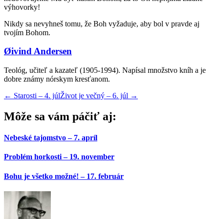
výhovorky!
Nikdy sa nevyhneš tomu, že Boh vyžaduje, aby bol v pravde aj
tvojím Bohom.
Øivind Andersen
Teológ, učiteľ a kazateľ (1905-1994). Napísal množstvo kníh a je
dobre známy nórskym kresťanom.
←
Starosti – 4. júl
Život je večný – 6. júl
→
Môže sa vám páčiť aj:
Nebeské tajomstvo – 7. apríl
Problém horkosti – 19. november
Bohu je všetko možné! – 17. február