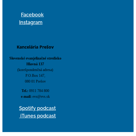
Facebook
Instagram
Kancelária Prešov
Slovenské evanjelizačné stredisko
Hlavná 137
(korešpondenčná adresa)
P.O.Box 147,
080 01 Prešov
Tel.:
0911 784 800
e-mail:
evs@evs.sk
Spotify podcast
iTunes podcast