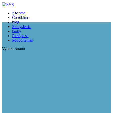
Kto sme
Čo robíme
blog
Zamyslenia
knihy
Pridajte sa
Podporte nás
Vyberte stranu