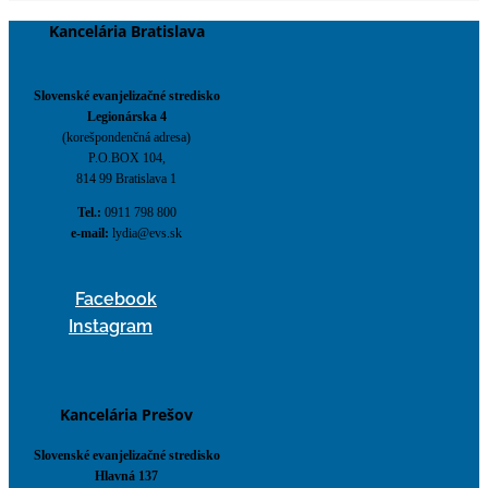
Kancelária Bratislava
Slovenské evanjelizačné stredisko
Legionárska 4
(korešpondenčná adresa)
P.O.BOX 104,
814 99 Bratislava 1
Tel.:
0911 798 800
e-mail:
lydia@evs.sk
Facebook
Instagram
Kancelária Prešov
Slovenské evanjelizačné stredisko
Hlavná 137