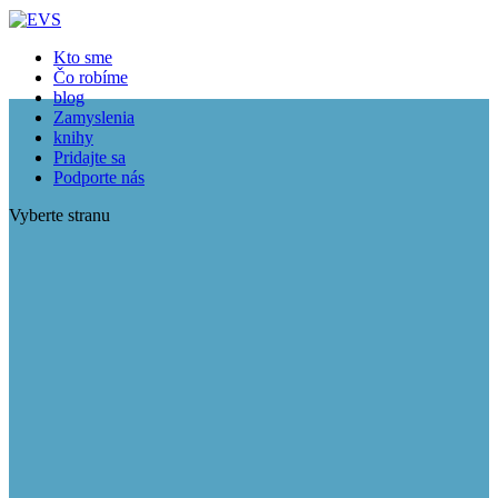
Kto sme
Čo robíme
blog
Zamyslenia
knihy
Pridajte sa
Podporte nás
Vyberte stranu