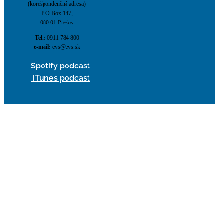
(korešpondenčná adresa)
P.O.Box 147,
080 01 Prešov
Tel.:
0911 784 800
e-mail:
evs@evs.sk
Spotify podcast
iTunes podcast