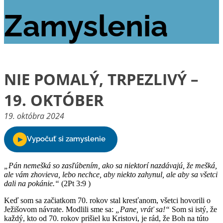
Zamyslenia
NIE POMALÝ, TRPEZLIVÝ –
19. OKTÓBER
19. októbra 2024
„Pán nemešká so zasľúbením, ako sa niektorí nazdávajú, že mešká,
ale vám zhovieva, lebo nechce, aby niekto zahynul, ale aby sa všetci
dali na pokánie.“
(2Pt 3:9 )
Keď som sa začiatkom 70. rokov stal kresťanom, všetci hovorili o
Ježišovom návrate. Modlili sme sa:
„Pane, vráť sa!“
Som si istý, že
každý, kto od 70. rokov prišiel ku Kristovi, je rád, že Boh na túto