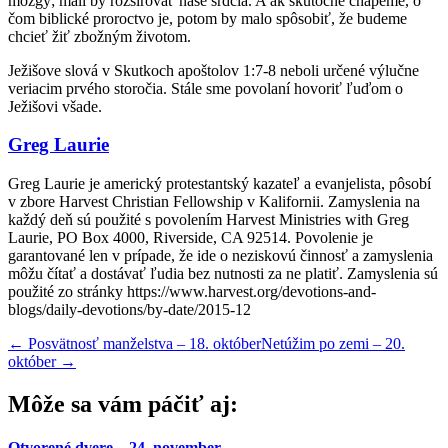
mozgy; mali by rozširovať naše srdcia. A ak skutočne chápeme, o
čom biblické proroctvo je, potom by malo spôsobiť, že budeme
chcieť žiť zbožným životom.
Ježišove slová v Skutkoch apoštolov 1:7-8 neboli určené výlučne
veriacim prvého storočia. Stále sme povolaní hovoriť ľuďom o
Ježišovi všade.
Greg Laurie
Greg Laurie je americký protestantský kazateľ a evanjelista, pôsobí
v zbore Harvest Christian Fellowship v Kalifornii. Zamyslenia na
každý deň sú použité s povolením Harvest Ministries with Greg
Laurie, PO Box 4000, Riverside, CA 92514. Povolenie je
garantované len v prípade, že ide o neziskovú činnosť a zamyslenia
môžu čítať a dostávať ľudia bez nutnosti za ne platiť. Zamyslenia sú
použité zo stránky https://www.harvest.org/devotions-and-
blogs/daily-devotions/by-date/2015-12
←
Posvätnosť manželstva – 18. október
Netúžim po zemi – 20.
október
→
Môže sa vám páčiť aj:
Otvorené dvere – 24. november