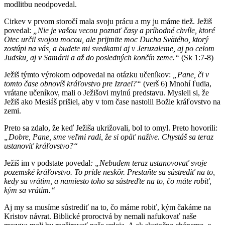
modlitbu neodpovedal.
Cirkev v prvom storočí mala svoju prácu a my ju máme tiež. Ježiš
povedal:
„Nie je vašou vecou poznať časy a príhodné chvíle, ktoré
Otec určil svojou mocou, ale prijmite moc Ducha Svätého, ktorý
zostúpi na vás, a budete mi svedkami aj v Jeruzaleme, aj po celom
Judsku, aj v Samárii a až do posledných končín zeme.“
(Sk 1:7-8)
Ježiš týmto výrokom odpovedal na otázku učeníkov:
„Pane, či v
tomto čase obnovíš kráľovstvo pre Izrael?“
(verš 6) Mnohí ľudia,
vrátane učeníkov, mali o Ježišovi mylnú predstavu. Mysleli si, že
Ježiš ako Mesiáš prišiel, aby v tom čase nastolil Božie kráľovstvo na
zemi.
Preto sa zdalo, že keď Ježiša ukrižovali, bol to omyl. Preto hovorili:
„Dobre, Pane, sme veľmi radi, že si opäť nažive. Chystáš sa teraz
ustanoviť kráľovstvo?“
Ježiš im v podstate povedal
: „Nebudem teraz ustanovovať svoje
pozemské kráľovstvo. To príde neskôr. Prestaňte sa sústrediť na to,
kedy sa vrátim, a namiesto toho sa sústreďte na to, čo máte robiť,
kým sa vrátim.“
Aj my sa musíme sústrediť na to, čo máme robiť, kým čakáme na
Kristov návrat. Biblické proroctvá by nemali nafukovať naše