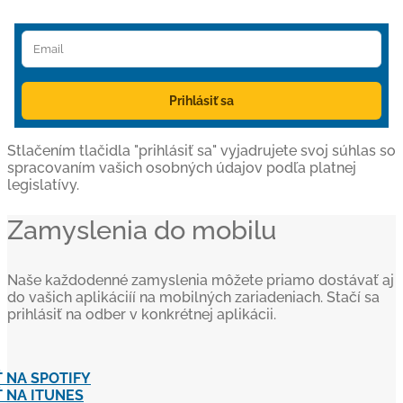
Prihlásiť sa
Stlačením tlačidla "prihlásiť sa" vyjadrujete svoj súhlas so
spracovaním vašich osobných údajov podľa platnej
legislatívy.
Zamyslenia do mobilu
Naše každodenné zamyslenia môžete priamo dostávať aj
do vašich aplikáciíí na mobilných zariadeniach. Stačí sa
prihlásiť na odber v konkrétnej aplikácii.
 NA SPOTIFY
 NA ITUNES