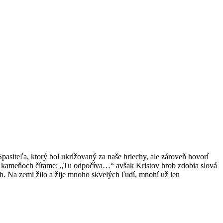
pasiteľa, ktorý bol ukrižovaný za naše hriechy, ale zároveň hovorí
ých kameňoch čítame: „Tu odpočíva…“ avšak Kristov hrob zdobia slová
h. Na zemi žilo a žije mnoho skvelých ľudí, mnohí už len