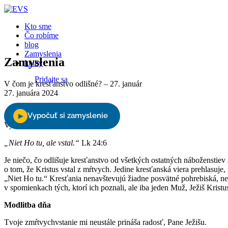
Close
Kto sme
Čo robíme
blog
Zamyslenia
Zamyslenia
knihy
Pridajte sa
V čom je kresťanstvo odlišné? – 27. január
27. januára 2024
Podporte nás
Vyberte stranu
„Niet Ho tu, ale vstal.“
Lk 24:6
Je niečo, čo odlišuje kresťanstvo od všetkých ostatných náboženstiev
o tom, že Kristus vstal z mŕtvych. Jedine kresťanská viera prehlasu
„Niet Ho tu.“ Kresťania nenavštevujú žiadne posvätné pohrebiská, ne
v spomienkach tých, ktorí ich poznali, ale iba jeden Muž, Ježiš Kristu
Modlitba dňa
Tvoje zmŕtvychvstanie mi neustále prináša radosť, Pane Ježišu.