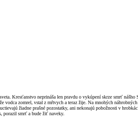
 sveta. Kresťanstvo neprináša len pravdu o vykúpení skrze smrť nášho S
je, že vodca zomrel, vstal z mŕtvych a teraz žije. Na mnohých náhrobn
uctievajú žiadne prašné pozostatky, ani nekonajú pobožnosti v hrobkác
s, porazil smrť a bude žiť naveky.