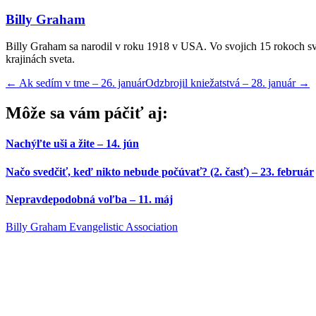
Billy Graham
Billy Graham sa narodil v roku 1918 v USA. Vo svojich 15 rokoch sv
krajinách sveta.
←
Ak sedím v tme – 26. január
Odzbrojil kniežatstvá – 28. január
→
Môže sa vám páčiť aj:
Nachýľte uši a žite – 14. jún
Načo svedčiť, keď nikto nebude počúvať? (2. časť) – 23. február
Nepravdepodobná voľba – 11. máj
Billy Graham Evangelistic Association