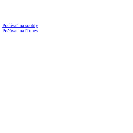
Počúvať na spotify
Počúvať na iTunes
Facebook