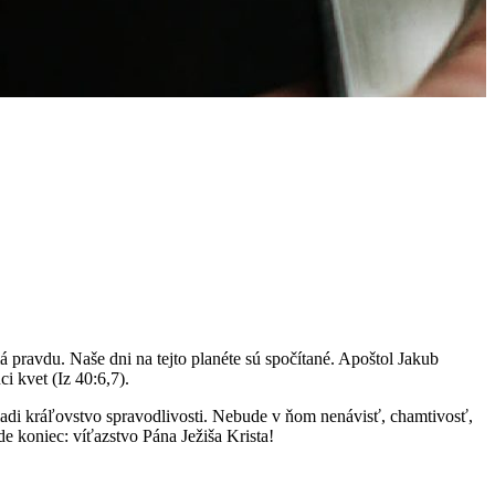
á pravdu. Naše dni na tejto planéte sú spočítané. Apoštol Jakub
i kvet (Iz 40:6,7).
iadi kráľovstvo spravodlivosti. Nebude v ňom nenávisť, chamtivosť,
e koniec: víťazstvo Pána Ježiša Krista!