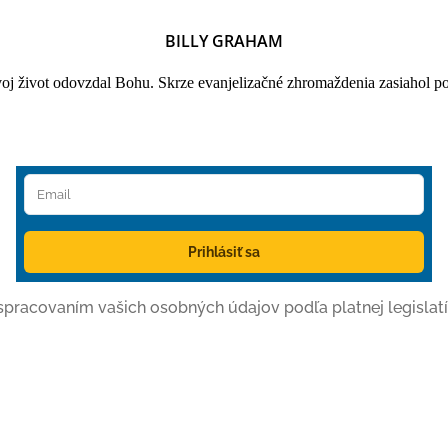
BILLY GRAHAM
oj život odovzdal Bohu. Skrze evanjelizačné zhromaždenia zasiahol po
Prihlásiť sa
o spracovaním vašich osobných údajov podľa platnej legislatí