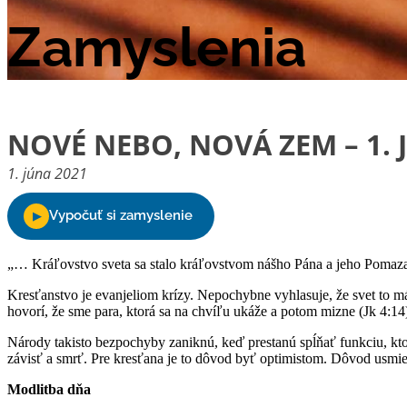
Zamyslenia
NOVÉ NEBO, NOVÁ ZEM – 1. 
1. júna 2021
„… Kráľovstvo sveta sa stalo kráľovstvom nášho Pána a jeho Pomaza
Kresťanstvo je evanjeliom krízy. Nepochybne vyhlasuje, že svet to má
hovorí, že sme para, ktorá sa na chvíľu ukáže a potom mizne (Jk 4:14).
Národy takisto bezpochyby zaniknú, keď prestanú spĺňať funkciu, kto
závisť a smrť. Pre kresťana je to dôvod byť optimistom. Dôvod usmiev
Modlitba dňa