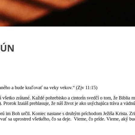
JÚN
ného a bude kraľovať na veky vekov.“ (Zjv 11:15)
 všetko zrátané. Každé pohrebisko a cintorín svedčí o tom, že Biblia m
 Prorok Izaiáš prehlasuje, že náš život je ako usýchajúca tráva a vädnúc
rú im Boh určil. Koniec nastane s druhým príchodom Ježiša Krista. Zr
ať sa uprostred všetkého, čo sa deje. Vieme, čo príde. Vieme, aký bud