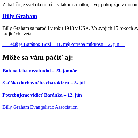
Zatiaľ čo je svet okolo mňa v takom zmätku, Tvoj pokoj žije v mojom
Billy Graham
Billy Graham sa narodil v roku 1918 v USA. Vo svojich 15 rokoch sv
krajinách sveta.
←
Ježiš je Baránok Boží – 31. máj
Potreba múdrosti – 2. jún
→
Môže sa vám páčiť aj:
Boh na teba nezabudol – 23. január
Skúška duchovného charakteru – 3. júl
Potrebujeme vidieť Baránka – 12. jún
Billy Graham Evangelistic Association