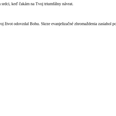
 srdci, keď čakám na Tvoj triumfálny návrat.
oj život odovzdal Bohu. Skrze evanjelizačné zhromaždenia zasiahol po