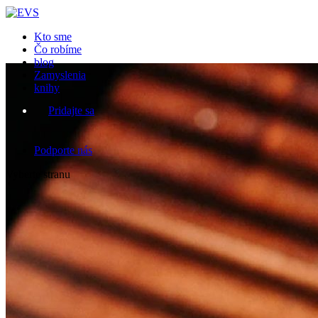
Kto sme
Čo robíme
blog
Zamyslenia
knihy
Pridajte sa
Podporte nás
Vyberte stranu