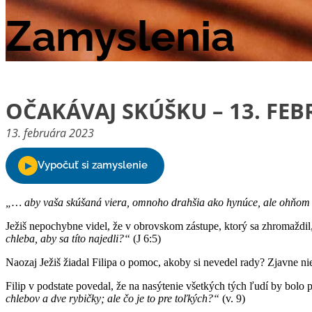
Zamyslenia
OČAKÁVAJ SKÚŠKU – 13. FE
13. februára 2023
„… aby vaša skúšaná viera, omnoho drahšia ako hynúce, ale ohňom pre
Ježiš nepochybne videl, že v obrovskom zástupe, ktorý sa zhromaždil, a
chleba, aby sa títo najedli?“
(J 6:5)
Naozaj Ježiš žiadal Filipa o pomoc, akoby si nevedel rady? Zjavne nie
Filip v podstate povedal, že na nasýtenie všetkých tých ľudí by bol
chlebov a dve rybičky; ale čo je to pre toľkých?“
(v. 9)