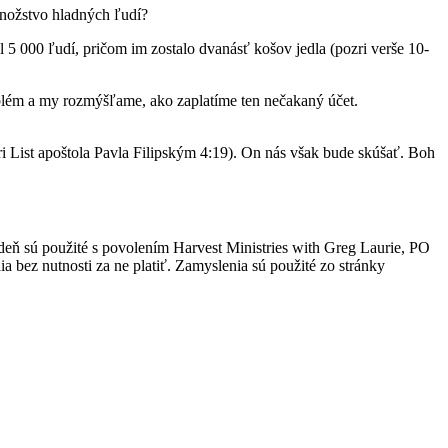
množstvo hladných ľudí?
l 5 000 ľudí, pričom im zostalo dvanásť košov jedla (pozri verše 10-
oblém a my rozmýšľame, ako zaplatíme ten nečakaný účet.
i List apoštola Pavla Filipským 4:19). On nás však bude skúšať. Boh
 deň sú použité s povolením Harvest Ministries with Greg Laurie, PO
 bez nutnosti za ne platiť. Zamyslenia sú použité zo stránky