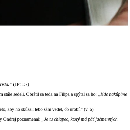
rista.“
(1Pt 1:7)
tále sedeli. Obrátil sa teda na Filipa a spýtal sa ho:
„Kde nakúpime
to, aby ho skúšal; lebo sám vedel, čo urobí.“ (v. 6)
edy Ondrej poznamenal:
„Je tu chlapec, ktorý má päť jačmenných