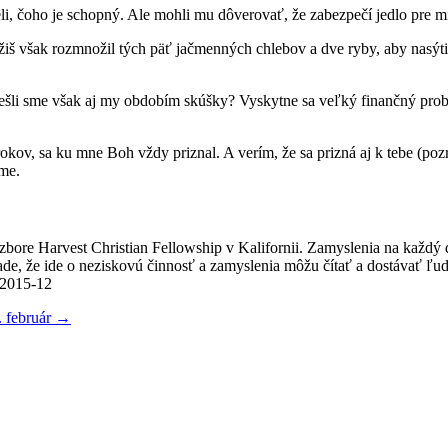
li, čoho je schopný. Ale mohli mu dôverovať, že zabezpečí jedlo pre 
Ježiš však rozmnožil tých päť jačmenných chlebov a dve ryby, aby nasýti
prešli sme však aj my obdobím skúšky? Vyskytne sa veľký finančný pr
v, sa ku mne Boh vždy priznal. A verím, že sa prizná aj k tebe (pozr
eme.
v zbore Harvest Christian Fellowship v Kalifornii. Zamyslenia na každý
e, že ide o neziskovú činnosť a zamyslenia môžu čítať a dostávať ľudia
/2015-12
. február
→