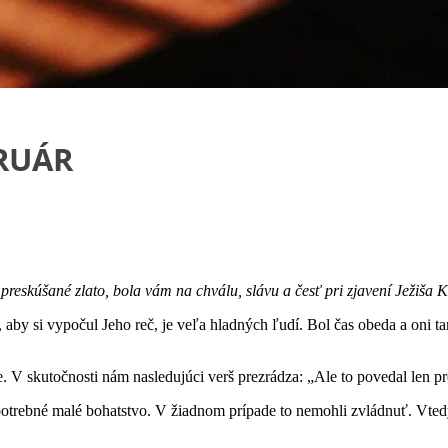
BRUÁR
skúšané zlato, bola vám na chválu, slávu a česť pri zjavení Ježiša K
by si vypočul Jeho reč, je veľa hladných ľudí. Bol čas obeda a oni tam s
. V skutočnosti nám nasledujúci verš prezrádza: „Ale to povedal len pre
o potrebné malé bohatstvo. V žiadnom prípade to nemohli zvládnuť. Vt