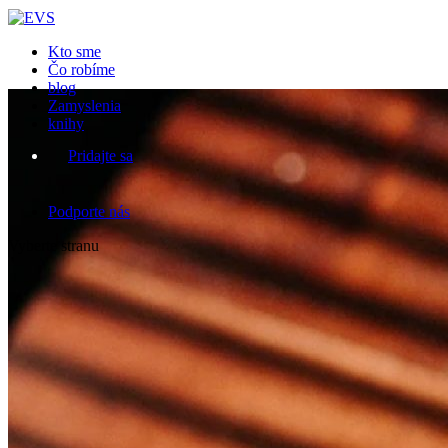
Kto sme
Čo robíme
blog
Zamyslenia
knihy
Pridajte sa
Podporte nás
Vyberte stranu