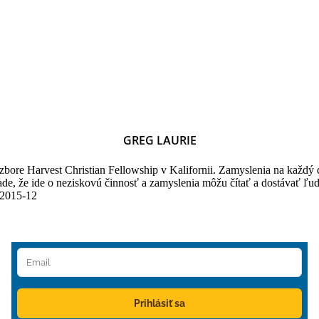
GREG LAURIE
v zbore Harvest Christian Fellowship v Kalifornii. Zamyslenia na každý
e, že ide o neziskovú činnosť a zamyslenia môžu čítať a dostávať ľudia
/2015-12
Prihlásiť sa