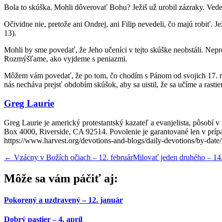
Bola to skúška. Mohli dôverovať Bohu? Ježiš už urobil zázraky. Vede
Očividne nie, pretože ani Ondrej, ani Filip nevedeli, čo majú robiť. 
13).
Mohli by sme povedať, že Jeho učeníci v tejto skúške neobstáli. Ne
Rozmýšľame, ako vyjdeme s peniazmi.
Môžem vám povedať, že po tom, čo chodím s Pánom od svojich 17. roko
nás necháva prejsť obdobím skúšok, aby sa uistil, že sa učíme a rasti
Greg Laurie
Greg Laurie je americký protestantský kazateľ a evanjelista, pôsobí 
Box 4000, Riverside, CA 92514. Povolenie je garantované len v prípad
https://www.harvest.org/devotions-and-blogs/daily-devotions/by-date
←
Vzácny v Božích očiach – 12. február
Milovať jeden druhého – 14
Môže sa vám páčiť aj:
Pokorený a uzdravený – 12. január
Dobrý pastier – 4. apríl